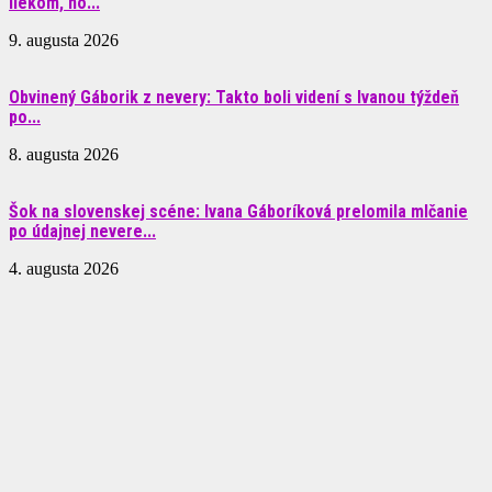
liekom, no...
9. augusta 2026
Obvinený Gáborik z nevery: Takto boli videní s Ivanou týždeň
po...
8. augusta 2026
Šok na slovenskej scéne: Ivana Gáboríková prelomila mlčanie
po údajnej nevere...
4. augusta 2026