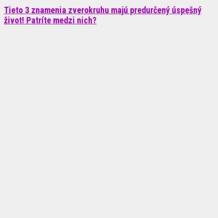
Tieto 3 znamenia zverokruhu majú predurčený úspešný
život! Patríte medzi nich?