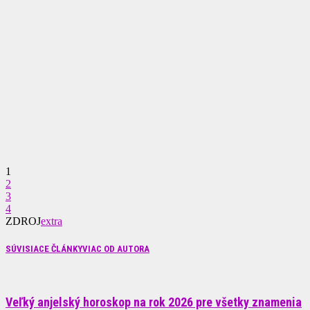
1
2
3
4
ZDROJ
extra
SÚVISIACE ČLÁNKY
VIAC OD AUTORA
Veľký anjelský horoskop na rok 2026 pre všetky znamenia