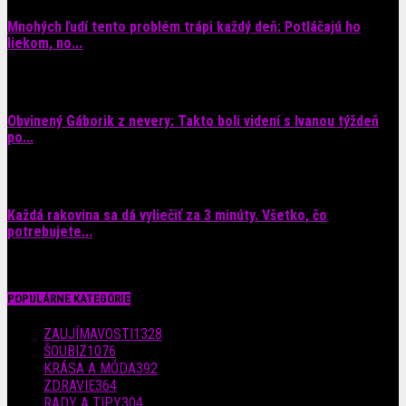
Mnohých ľudí tento problém trápi každý deň: Potláčajú ho
liekom, no...
9. augusta 2026
Obvinený Gáborik z nevery: Takto boli videní s Ivanou týždeň
po...
8. augusta 2026
Každá rakovina sa dá vyliečiť za 3 minúty. Všetko, čo
potrebujete...
6. augusta 2026
POPULÁRNE KATEGÓRIE
ZAUJÍMAVOSTI
1328
ŠOUBIZ
1076
KRÁSA A MÓDA
392
ZDRAVIE
364
RADY A TIPY
304