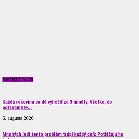
TAKTIEŽ ČÍTAJTE
Každá rakovina sa dá vyliečiť za 3 minúty. Všetko, čo
potrebujete...
6. augusta 2026
Mnohých ľudí tento problém trápi každý deň: Potláčajú ho