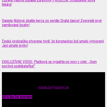
Zuzana Fialová odhalila zdravotný PROBLÉM: Strašidelné slová
lekára!
Daniela Nízlová zbalila herca zo seriálu Druhá šanca! Zverejnili prvé
zamilované bozky!
Česká virologička otvorene tvrdí, že koronavírus bol umelo vytvorený.
Javí umelé prvky!
EXKLUZÍVNE VIDEO: Plačková sa vyjadrila po noci v cele: ,,Som
poctivá podnikateľka!”
Čítajte MAXimálne len na MAXkách Portál s denným prísunom
spáv zo šoubiznisu
Tipy nám zasielajte na::
redakcia@maxky.sk
EŠTE ĎALŠIE NOVINKY