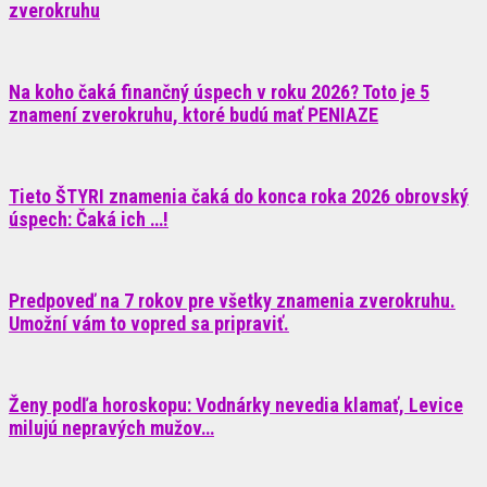
zverokruhu
Na koho čaká finančný úspech v roku 2026? Toto je 5
znamení zverokruhu, ktoré budú mať PENIAZE
Tieto ŠTYRI znamenia čaká do konca roka 2026 obrovský
úspech: Čaká ich …!
Predpoveď na 7 rokov pre všetky znamenia zverokruhu.
Umožní vám to vopred sa pripraviť.
Ženy podľa horoskopu: Vodnárky nevedia klamať, Levice
milujú nepravých mužov…