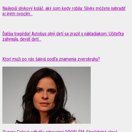
Najlepší slivkový koláč, aký som kedy robila: Slivky môžete nahradiť
aj iným ovocím...
Ďalšia tragédia! Autobus plný detí sa zrazil s nákladiakom: Učiteľka
zahynula, deväť detí...
Ktorí muži po vás šalejú podľa znamenia zverokruhu?