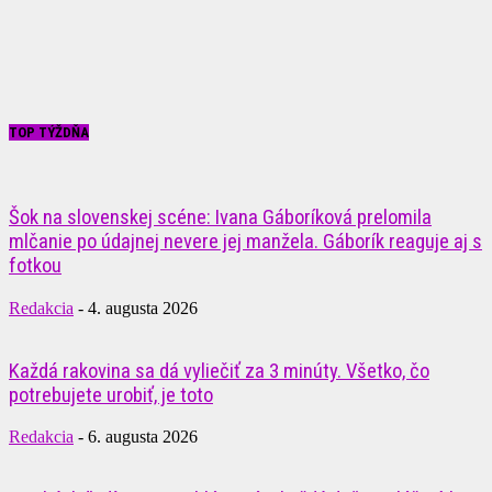
TOP TÝŽDŇA
Šok na slovenskej scéne: Ivana Gáboríková prelomila
mlčanie po údajnej nevere jej manžela. Gáborík reaguje aj s
fotkou
Redakcia
-
4. augusta 2026
Každá rakovina sa dá vyliečiť za 3 minúty. Všetko, čo
potrebujete urobiť, je toto
Redakcia
-
6. augusta 2026