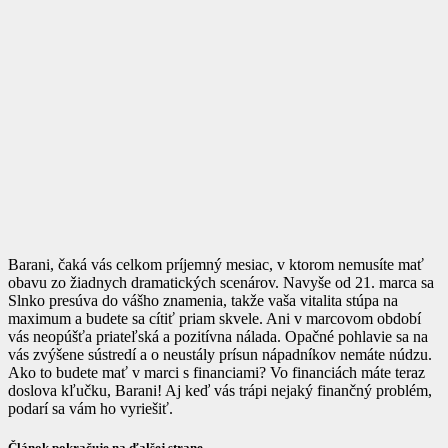
Barani, čaká vás celkom príjemný mesiac, v ktorom nemusíte mať
obavu zo žiadnych dramatických scenárov. Navyše od 21. marca sa
Slnko presúva do vášho znamenia, takže vaša vitalita stúpa na
maximum a budete sa cítiť priam skvele. Ani v marcovom období
vás neopúšťa priateľská a pozitívna nálada. Opačné pohlavie sa na
vás zvýšene sústredí a o neustály prísun nápadníkov nemáte núdzu.
Ako to budete mať v marci s financiami? Vo financiách máte teraz
doslova kľučku, Barani! Aj keď vás trápi nejaký finančný problém,
podarí sa vám ho vyriešiť.
Článok pokračuje na ďalšej strane…