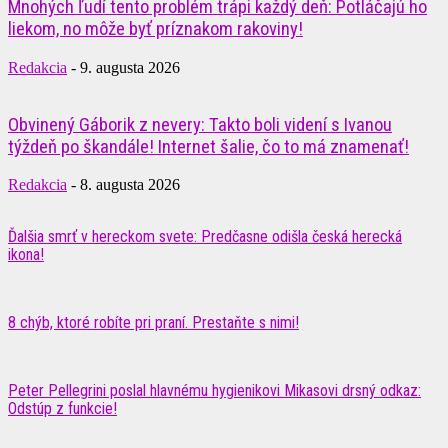
Mnohých ľudí tento problém trápi každý deň: Potláčajú ho
liekom, no môže byť príznakom rakoviny!
Redakcia
-
9. augusta 2026
Obvinený Gáborik z nevery: Takto boli videní s Ivanou
týždeň po škandále! Internet šalie, čo to má znamenať!
Redakcia
-
8. augusta 2026
Ďalšia smrť v hereckom svete: Predčasne odišla česká herecká
ikona!
8 chýb, ktoré robíte pri praní. Prestaňte s nimi!
Peter Pellegrini poslal hlavnému hygienikovi Mikasovi drsný odkaz:
Odstúp z funkcie!