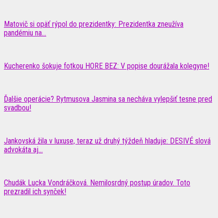
Matovič si opäť rýpol do prezidentky: Prezidentka zneužíva
pandémiu na…
Kucherenko šokuje fotkou HORE BEZ: V popise dourážala kolegyne!
Ďalšie operácie? Rytmusova Jasmina sa necháva vylepšiť tesne pred
svadbou!
Jankovská žila v luxuse, teraz už druhý týždeň hladuje: DESIVÉ slová
advokáta aj...
Chudák Lucka Vondráčková. Nemilosrdný postup úradov. Toto
prezradil ich synček!