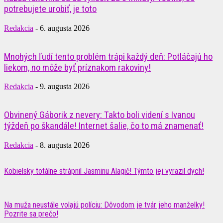
potrebujete urobiť, je toto
Redakcia
-
6. augusta 2026
Mnohých ľudí tento problém trápi každý deň: Potláčajú ho
liekom, no môže byť príznakom rakoviny!
Redakcia
-
9. augusta 2026
Obvinený Gáborik z nevery: Takto boli videní s Ivanou
týždeň po škandále! Internet šalie, čo to má znamenať!
Redakcia
-
8. augusta 2026
Kobielsky totálne strápnil Jasminu Alagič! Týmto jej vyrazil dych!
Na muža neustále volajú políciu: Dôvodom je tvár jeho manželky!
Pozrite sa prečo!