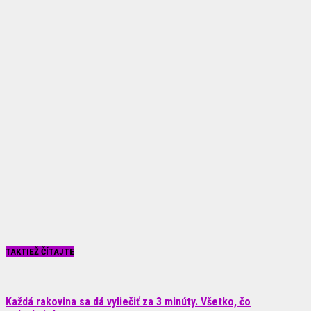
TAKTIEŽ ČÍTAJTE
Každá rakovina sa dá vyliečiť za 3 minúty. Všetko, čo