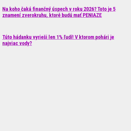
Na koho čaká finančný úspech v roku 2026? Toto je 5
znamení zverokruhu, ktoré budú mať PENIAZE
Túto hádanku vyrieši len 1% ľudí! V ktorom pohári je
najviac vody?