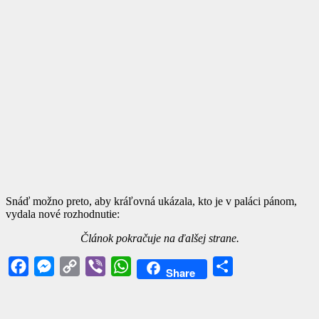
Snáď možno preto, aby kráľovná ukázala, kto je v paláci pánom,
vydala nové rozhodnutie:
Článok pokračuje na ďalšej strane.
Facebook
Messenger
Copy
Viber
WhatsApp
Share
Share
Link