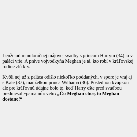
Lenže od minuloročnej májovej svadby s princom Harrym (34) to v
paláci vrie. A práve vojvodkyňa Meghan je tá, kto robí v kráľovskej
rodine zlú krv.
Kvôli nej už z paláca odišlo niekoľko poddaných, v spore je vraj aj
s Kate (37), manželkou princa Williama (36). Poslednou kvapkou
ale pre kráľovnú údajne bolo to, keď Harry ešte pred svadbou
predniesol »pamätnú« vetu
: „Čo Meghan chce, to Meghan
dostane!“