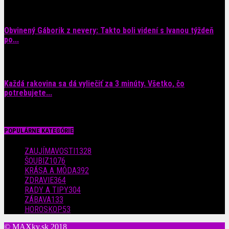
9. augusta 2026
Obvinený Gáborik z nevery: Takto boli videní s Ivanou týždeň
po...
8. augusta 2026
Každá rakovina sa dá vyliečiť za 3 minúty. Všetko, čo
potrebujete...
6. augusta 2026
POPULÁRNE KATEGÓRIE
ZAUJÍMAVOSTI
1328
ŠOUBIZ
1076
KRÁSA A MÓDA
392
ZDRAVIE
364
RADY A TIPY
304
ZÁBAVA
133
HOROSKOP
53
© MAXky.sk 2018