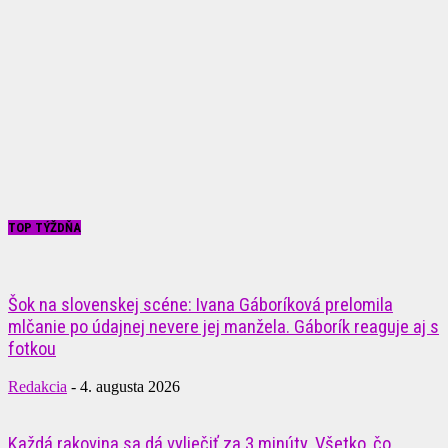
TOP TÝŽDŇA
Šok na slovenskej scéne: Ivana Gáboríková prelomila
mlčanie po údajnej nevere jej manžela. Gáborík reaguje aj s
fotkou
Redakcia
-
4. augusta 2026
Každá rakovina sa dá vyliečiť za 3 minúty. Všetko, čo