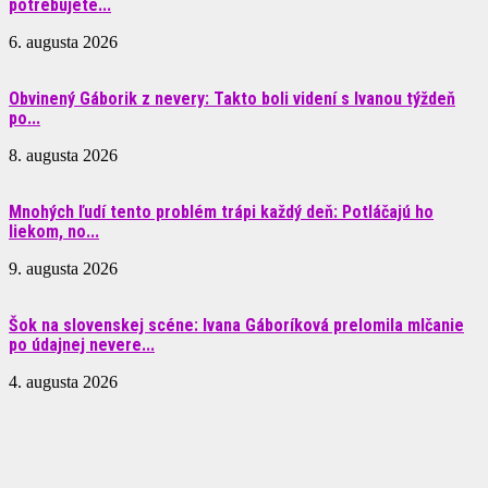
potrebujete...
6. augusta 2026
Obvinený Gáborik z nevery: Takto boli videní s Ivanou týždeň
po...
8. augusta 2026
Mnohých ľudí tento problém trápi každý deň: Potláčajú ho
liekom, no...
9. augusta 2026
Šok na slovenskej scéne: Ivana Gáboríková prelomila mlčanie
po údajnej nevere...
4. augusta 2026