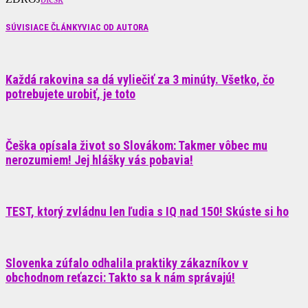
SÚVISIACE ČLÁNKY
VIAC OD AUTORA
Každá rakovina sa dá vyliečiť za 3 minúty. Všetko, čo
potrebujete urobiť, je toto
Češka opísala život so Slovákom: Takmer vôbec mu
nerozumiem! Jej hlášky vás pobavia!
TEST, ktorý zvládnu len ľudia s IQ nad 150! Skúste si ho
Slovenka zúfalo odhalila praktiky zákazníkov v
obchodnom reťazci: Takto sa k nám správajú!