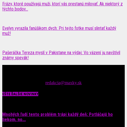
Frázy, ktoré používajú muži, ktorí vás prestanú milovať. Ak niektorý z
týchto bodov...
Evelyn vyrazila fanúšikom dych: Pri tejto fotke musí slintať každý
muž!
Pašeráčka Tereza myslí v Pakistane na výdaj: Vo väzení ju navštívil
známy spevák!
Čítajte MAXimálne len na MAXkách Portál s denným prísunom
spáv zo šoubiznisu
Tipy nám zasielajte na::
redakcia@maxky.sk
EŠTE ĎALŠIE NOVINKY
Mnohých ľudí tento problém trápi každý deň: Potláčajú ho
liekom, no...