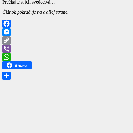
Prečítajte si ich svedectvá…
Článok pokračuje na ďalšej strane.
Facebook
Messenger
Copy
Link
Viber
Share
WhatsApp
Share