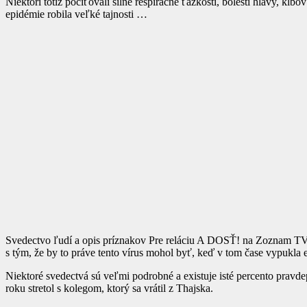
Niektorí totiž pociťovali silné respiračné ťažkosti, bolesti hlavy, k
epidémie robila veľké tajnosti …
Svedectvo ľudí a opis príznakov Pre reláciu A DOSŤ! na Zoznam TV s
s tým, že by to práve tento vírus mohol byť, keď v tom čase vypukla
Niektoré svedectvá sú veľmi podrobné a existuje isté percento pravde
roku stretol s kolegom, ktorý sa vrátil z Thajska.