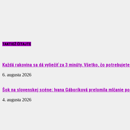
TAKTIEŽ ČÍTAJTE
Každá rakovina sa dá vyliečiť za 3 minúty. Všetko, čo potrebujete.
6. augusta 2026
Šok na slovenskej scéne: Ivana Gáboríková prelomila mlčanie po 
4. augusta 2026