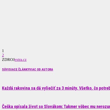
1
2
ZDROJ
extra.cz
SÚVISIACE ČLÁNKY
VIAC OD AUTORA
Každá rakovina sa dá vyliečiť za 3 minúty. Všetko, čo potrebu
Češka opísala život so Slovákom: Takmer vôbec mu nerozum