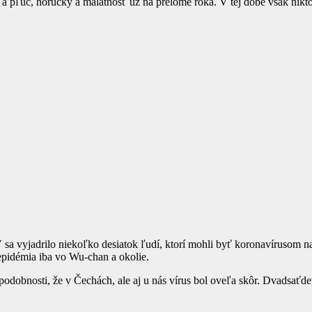
ĺbov a pľúc, horúčky a malátnosť už na prelome roka. V tej dobe však ni
a vyjadrilo niekoľko desiatok ľudí, ktorí mohli byť koronavírusom nak
 epidémia iba vo Wu-chan a okolie.
podobnosti, že v Čechách, ale aj u nás vírus bol oveľa skôr. Dvadsaťde