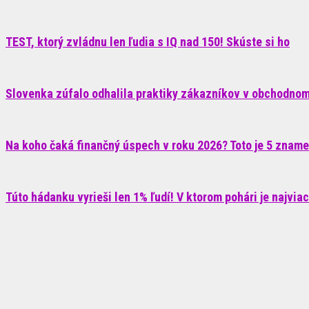
TEST, ktorý zvládnu len ľudia s IQ nad 150! Skúste si ho
Slovenka zúfalo odhalila praktiky zákazníkov v obchodnom 
Na koho čaká finančný úspech v roku 2026? Toto je 5 znam
Túto hádanku vyrieši len 1% ľudí! V ktorom pohári je najvia