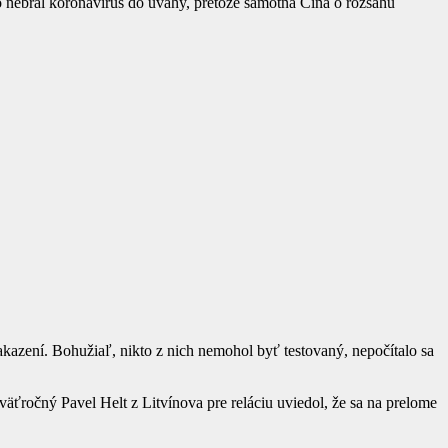
kto nebral koronavírus do úvahy, pretože samotná Čína o rozsahu
azení. Bohužiaľ, nikto z nich nemohol byť testovaný, nepočítalo sa
väťročný Pavel Helt z Litvínova pre reláciu uviedol, že sa na prelome