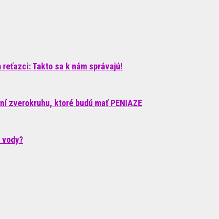
reťazci: Takto sa k nám správajú!
ení zverokruhu, ktoré budú mať PENIAZE
c vody?