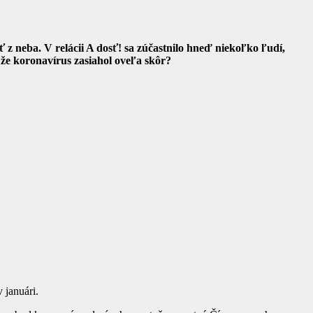
 z neba. V relácii A dosť! sa zúčastnilo hneď niekoľko ľudí,
, že koronavírus zasiahol oveľa skôr?
 januári.