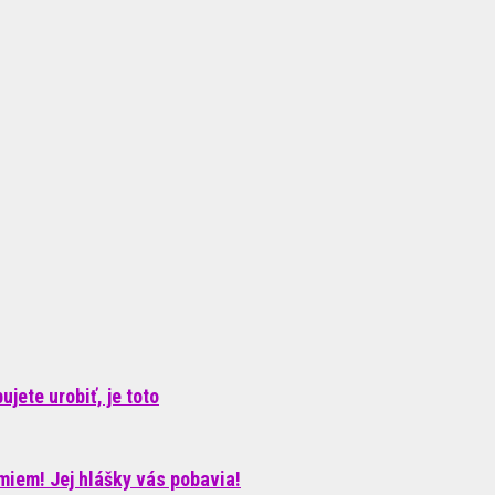
jete urobiť, je toto
iem! Jej hlášky vás pobavia!