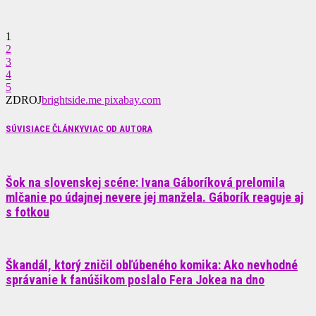
1
2
3
4
5
ZDROJ
brightside.me pixabay.com
SÚVISIACE ČLÁNKY
VIAC OD AUTORA
Šok na slovenskej scéne: Ivana Gáboríková prelomila
mlčanie po údajnej nevere jej manžela. Gáborík reaguje aj
s fotkou
Škandál, ktorý zničil obľúbeného komika: Ako nevhodné
správanie k fanúšikom poslalo Fera Jokea na dno