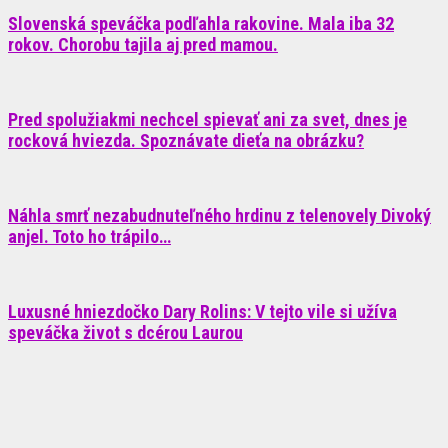
Slovenská speváčka podľahla rakovine. Mala iba 32
rokov. Chorobu tajila aj pred mamou.
Pred spolužiakmi nechcel spievať ani za svet, dnes je
rocková hviezda. Spoznávate dieťa na obrázku?
Náhla smrť nezabudnuteľného hrdinu z telenovely Divoký
anjel. Toto ho trápilo…
Luxusné hniezdočko Dary Rolins: V tejto vile si užíva
speváčka život s dcérou Laurou