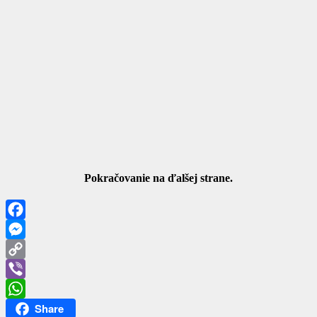
Pokračovanie na ďalšej strane.
Facebook
Messenger
Copy
Link
Viber
Share
WhatsApp