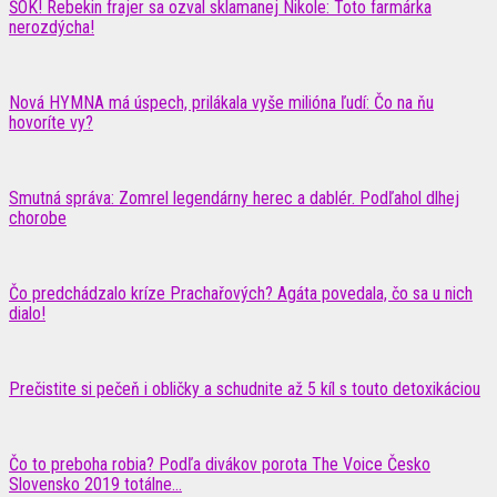
ŠOK! Rebekin frajer sa ozval sklamanej Nikole: Toto farmárka
nerozdýcha!
Nová HYMNA má úspech, prilákala vyše milióna ľudí: Čo na ňu
hovoríte vy?
Smutná správa: Zomrel legendárny herec a dablér. Podľahol dlhej
chorobe
Čo predchádzalo kríze Prachařových? Agáta povedala, čo sa u nich
dialo!
Prečistite si pečeň i obličky a schudnite až 5 kíl s touto detoxikáciou
Čo to preboha robia? Podľa divákov porota The Voice Česko
Slovensko 2019 totálne...