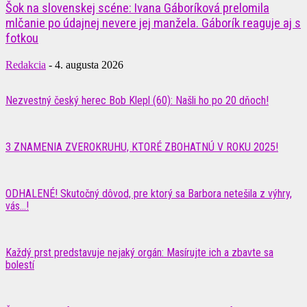
Šok na slovenskej scéne: Ivana Gáboríková prelomila
mlčanie po údajnej nevere jej manžela. Gáborík reaguje aj s
fotkou
Redakcia
-
4. augusta 2026
Nezvestný český herec Bob Klepl (60): Našli ho po 20 dňoch!
3 ZNAMENIA ZVEROKRUHU, KTORÉ ZBOHATNÚ V ROKU 2025!
ODHALENÉ! Skutočný dôvod, pre ktorý sa Barbora netešila z výhry,
vás…!
Každý prst predstavuje nejaký orgán: Masírujte ich a zbavte sa
bolestí