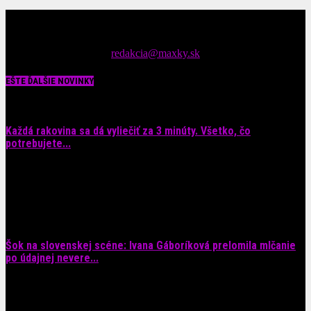
Čítajte MAXimálne len na MAXkách Portál s denným prísunom
spáv zo šoubiznisu
Tipy nám zasielajte na::
redakcia@maxky.sk
EŠTE ĎALŠIE NOVINKY
Každá rakovina sa dá vyliečiť za 3 minúty. Všetko, čo
potrebujete...
6. augusta 2026
Šok na slovenskej scéne: Ivana Gáboríková prelomila mlčanie
po údajnej nevere...
4. augusta 2026