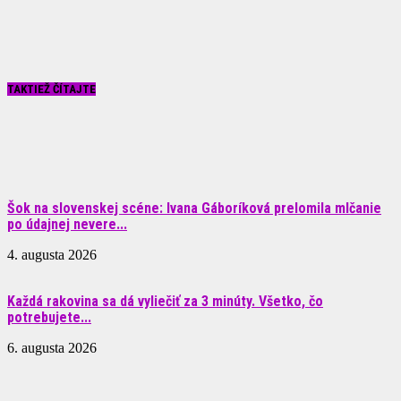
TAKTIEŽ ČÍTAJTE
Šok na slovenskej scéne: Ivana Gáboríková prelomila mlčanie
po údajnej nevere...
4. augusta 2026
Každá rakovina sa dá vyliečiť za 3 minúty. Všetko, čo
potrebujete...
6. augusta 2026