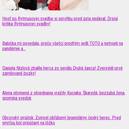
Hosť po Rytmusovej svadbe si servítku pred ústa nedával: Drsná
kritika Rytmusovej svadby!
Babička mi povedala, prečo všetci predtým jedli TOTO a netrpeli na
pandémie a...
Daniela Nízlová zbalila herca zo seriálu Druhá šanca! Zverejnili prvé
zamilované bozky!
Alena obvinená z objednania vraždy Kuciaka: Škaredá, bezzubá žena,
spomína svedok
Obrovský smútok: Zomrel obľúbený legendárny český herec. Pred
smrťou bol pripútaný na lôžko