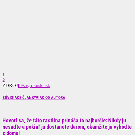
1
2
ZDROJ
fb/sas, pkuska.sk
SÚVISIACE ČLÁNKY
VIAC OD AUTORA
Hovorí sa, že táto rastlina prináša to najhoršie: Nikdy ju
nesaďte a pokiaľ ju dostanete darom, okamžite ju vyhoďte
z domu!