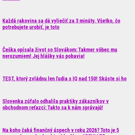
Každá rakovina sa dá vyliečiť za 3 minúty. Všetko, čo
potrebujete urobiť, je toto
Češka opísala život so Slovákom: Takmer vôbec mu
nerozumiem! Jej hlášky vás pobavia!
TEST, ktorý zvládnu len ľudia s IQ nad 150! Skúste si ho
Slovenka zúfalo odhalila praktiky zákazníkov v
obchodnom reťazci: Takto sa k nám správajú!
Na koho čaká finančný úspech v roku 2026? Toto je 5