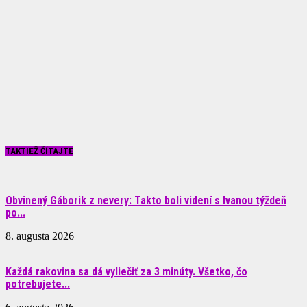
TAKTIEŽ ČÍTAJTE
Obvinený Gáborik z nevery: Takto boli videní s Ivanou týždeň
po...
8. augusta 2026
Každá rakovina sa dá vyliečiť za 3 minúty. Všetko, čo
potrebujete...