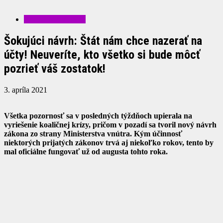
ZAUJÍMAVOSTI
Šokujúci návrh: Štát nám chce nazerať na
účty! Neuveríte, kto všetko si bude môcť
pozrieť váš zostatok!
3. apríla 2021
Všetka pozornosť sa v posledných týždňoch upierala na
vyriešenie koaličnej krízy, pričom v pozadí sa tvoril nový návrh
zákona zo strany Ministerstva vnútra. Kým účinnosť
niektorých prijatých zákonov trvá aj niekoľko rokov, tento by
mal oficiálne fungovať už od augusta tohto roka.