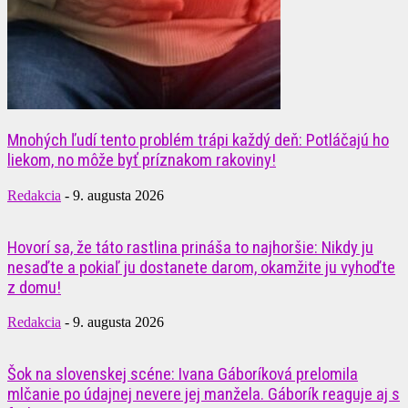
Mnohých ľudí tento problém trápi každý deň: Potláčajú ho
liekom, no môže byť príznakom rakoviny!
Redakcia
-
9. augusta 2026
Hovorí sa, že táto rastlina prináša to najhoršie: Nikdy ju
nesaďte a pokiaľ ju dostanete darom, okamžite ju vyhoďte
z domu!
Redakcia
-
9. augusta 2026
Šok na slovenskej scéne: Ivana Gáboríková prelomila
mlčanie po údajnej nevere jej manžela. Gáborík reaguje aj s