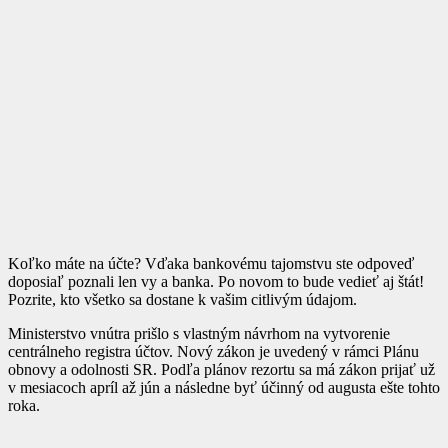
Koľko máte na účte? Vďaka bankovému tajomstvu ste odpoveď
doposiaľ poznali len vy a banka. Po novom to bude vedieť aj štát!
Pozrite, kto všetko sa dostane k vašim citlivým údajom.
Ministerstvo vnútra prišlo s vlastným návrhom na vytvorenie
centrálneho registra účtov. Nový zákon je uvedený v rámci Plánu
obnovy a odolnosti SR. Podľa plánov rezortu sa má zákon prijať už
v mesiacoch apríl až jún a následne byť účinný od augusta ešte tohto
roka.