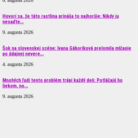
6. augusta 2026
Hovorí sa, že táto rastlina prináša to najhoršie: Nikdy ju
nesaďte...
9. augusta 2026
Šok na slovenskej scéne: Ivana Gáboríková prelomila mlčanie
po údajnej nevere...
4. augusta 2026
Mnohých ľudí tento problém trápi každý deň: Potláčajú ho
liekom, no...
9. augusta 2026