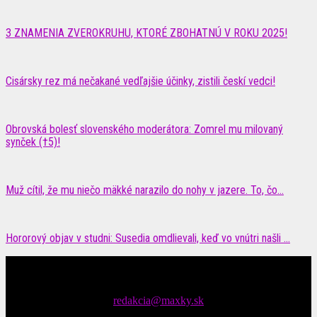
3 ZNAMENIA ZVEROKRUHU, KTORÉ ZBOHATNÚ V ROKU 2025!
Cisársky rez má nečakané vedľajšie účinky, zistili českí vedci!
Obrovská bolesť slovenského moderátora: Zomrel mu milovaný
synček (†5)!
Muž cítil, že mu niečo mäkké narazilo do nohy v jazere. To, čo...
Hororový objav v studni: Susedia omdlievali, keď vo vnútri našli …
Čítajte MAXimálne len na MAXkách Portál s denným prísunom
spáv zo šoubiznisu
Tipy nám zasielajte na::
redakcia@maxky.sk