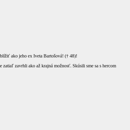
lížiť ako jeho ex Iveta Bartošová! († 48)!
me zatiaľ zavrhli ako až krajná možnosť. Skúsili sme sa s hercom