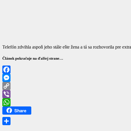
Telefón zdvihla aspoň jeho stále ešte žena a tá sa rozhovorila pre extra
Článok pokračuje na ďalšej strane…
Facebook
Messenger
Copy
Link
Viber
Share
WhatsApp
Share