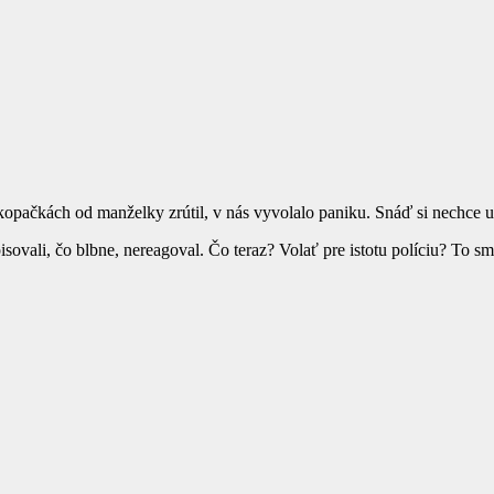
opačkách od manželky zrútil, v nás vyvolalo paniku. Snáď si nechce ub
isovali, čo blbne, nereagoval. Čo teraz? Volať pre istotu políciu? To s