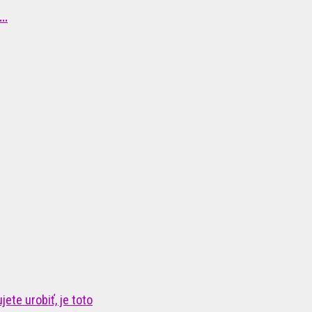
..
ete urobiť, je toto