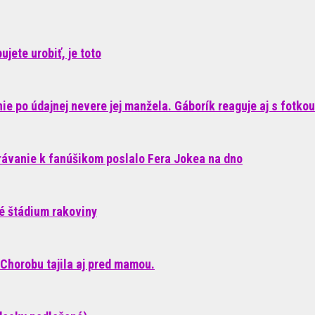
jete urobiť, je toto
e po údajnej nevere jej manžela. Gáborík reaguje aj s fotkou
rávanie k fanúšikom poslalo Fera Jokea na dno
né štádium rakoviny
Chorobu tajila aj pred mamou.