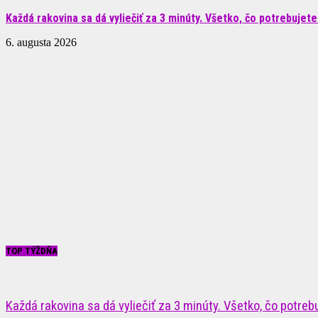
Každá rakovina sa dá vyliečiť za 3 minúty. Všetko, čo potrebujete.
6. augusta 2026
TOP TÝŽDŇA
Každá rakovina sa dá vyliečiť za 3 minúty. Všetko, čo potrebuj