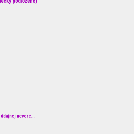
decky podložené)
údajnej nevere...