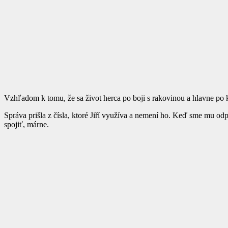
Vzhľadom k tomu, že sa život herca po boji s rakovinou a hlavne po k
Správa prišla z čísla, ktoré Jiří využíva a nemení ho. Keď sme mu odp
spojiť, márne.