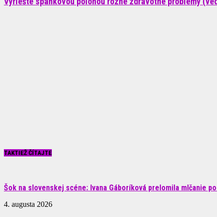
Vyriešte spánkovou polohou rôzne zdravotné problémy (ve
TAKTIEŽ ČÍTAJTE
Šok na slovenskej scéne: Ivana Gáboríková prelomila mlčanie po 
4. augusta 2026