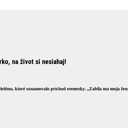
o, na život si nesiahaj!
efónu, ktoré oznamovalo príchod esemesky. „Zabila ma moja žena,“ s