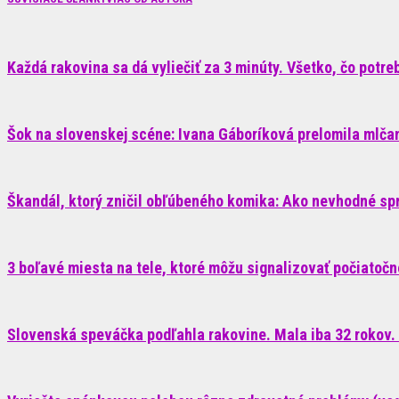
Každá rakovina sa dá vyliečiť za 3 minúty. Všetko, čo potrebu
Šok na slovenskej scéne: Ivana Gáboríková prelomila mlčani
Škandál, ktorý zničil obľúbeného komika: Ako nevhodné sp
3 boľavé miesta na tele, ktoré môžu signalizovať počiatoč
Slovenská speváčka podľahla rakovine. Mala iba 32 rokov. 