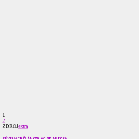
1
2
ZDROJ
extra
SÚVISIACE ČLÁNKY
VIAC OD AUTORA