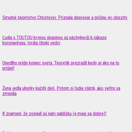
Smutné tajomstvo Christovej: Priznala depresie a príčinu jej obezity.
Ľudia s TOUTOU krvnou skupinou sú náchylnejší k nákaze
koronavírusu, tvrdia čínski vedci
Onedlho príde koniec sveta: Teoretik prezradil kedy aj ako na to
prišiel!
Žena jedla uhorky každý deň. Potom si ľudia všimli, ako veľmi sa
zmenila
8 znamení, že zosnulí sú nám nablízku (a majú sa dobre)!