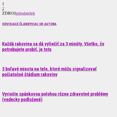
1
2
ZDROJ
prirodajelek
SÚVISIACE ČLÁNKY
VIAC OD AUTORA
Každá rakovina sa dá vyliečiť za 3 minúty. Všetko, čo
potrebujete urobiť, je toto
3 boľavé miesta na tele, ktoré môžu signalizovať
počiatočné štádium rakoviny
Vyriešte spánkovou polohou rôzne zdravotné problémy
(vedecky podložené)