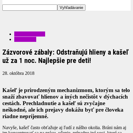
RADY A TIPY
ZDRAVIE
Zázvorové zábaly: Odstraňujú hlieny a kašeľ
už za 1 noc. Najlepšie pre deti!
28. októbra 2018
Kašeľ je prirodzeným mechanizmom, ktorým sa telo
snaží zbavovať hlienov a iných nečistôt v dýchacích
cestách. Prechladnutie a kašeľ sú zvyčajne
neškodné, ale ich prejavy dokážu byť pre človeka
riadne nepríjemné.
Navyše, kašeľ často obťažuje aj ľudí z nášho okolia. Bráni nám aj
im koncentrovať sa na prácu, učenie, prípadne iné veci, ktoré sa