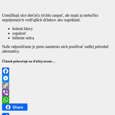
Umožňujú síce dieťaťu rýchlo zaspať, ale majú aj niekoľko
nepríjemných vedľajších účinkov ako napríklad:
bolesti hlavy
ospalosť
búšenie srdca
Naše odporúčanie je preto namiesto nich používať radšej prírodné
alternatívy.
Článok pokračuje na ďalšej strane…
Facebook
Messenger
Copy
Link
Viber
Share
WhatsApp