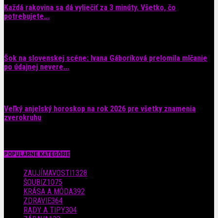
Každá rakovina sa dá vyliečiť za 3 minúty. Všetko, čo
potrebujete...
6. augusta 2026
Šok na slovenskej scéne: Ivana Gáboríková prelomila mlčanie
po údajnej nevere...
4. augusta 2026
Veľký anjelský horoskop na rok 2026 pre všetky znamenia
zverokruhu
29. júla 2026
POPULÁRNE KATEGÓRIE
ZAUJÍMAVOSTI
1328
ŠOUBIZ
1075
KRÁSA A MÓDA
392
ZDRAVIE
364
RADY A TIPY
304