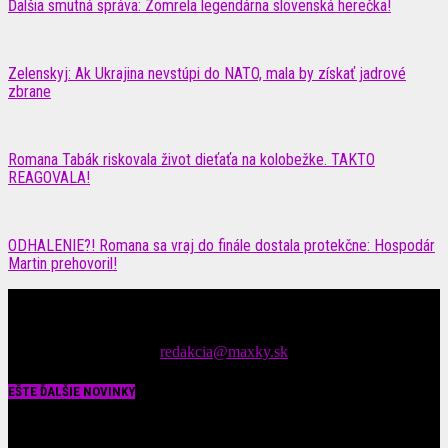
Ďalšia smutná správa: Zomrela legendárna slovenská herečka!
Zelenskyj: Ak Ukrajina nevstúpi do NATO, mala by získať jadrové
zbrane
Romana Tabák riskovala život dieťaťa na kolobežke. TAKTO
REAGOVALA!
ODHALENIE?! Romana sa vraj do finále dostala protekčne: Hospodár
Martin prehovoril!
Čítajte MAXimálne len na MAXkách Portál s denným prísunom
spáv zo šoubiznisu
Tipy nám zasielajte na::
redakcia@maxky.sk
EŠTE ĎALŠIE NOVINKY