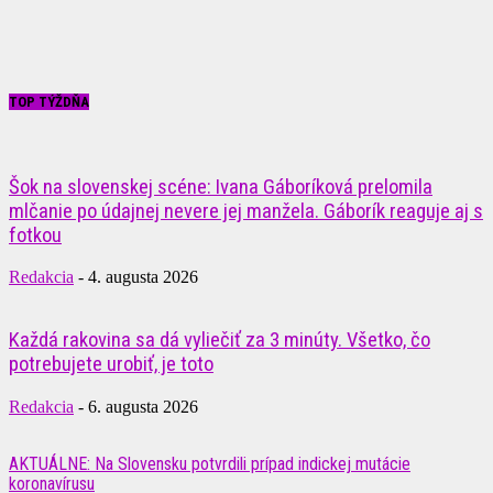
TOP TÝŽDŇA
Šok na slovenskej scéne: Ivana Gáboríková prelomila
mlčanie po údajnej nevere jej manžela. Gáborík reaguje aj s
fotkou
Redakcia
-
4. augusta 2026
Každá rakovina sa dá vyliečiť za 3 minúty. Všetko, čo
potrebujete urobiť, je toto
Redakcia
-
6. augusta 2026
AKTUÁLNE: Na Slovensku potvrdili prípad indickej mutácie
koronavírusu