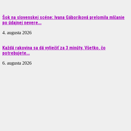
Šok na slovenskej scéne: Ivana Gáboríková prelomila mlčanie
po údajnej nevere...
4. augusta 2026
Každá rakovina sa dá vyliečiť za 3 minúty. Všetko, čo
potrebujete...
6. augusta 2026