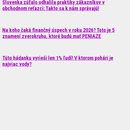
Slovenka zúfalo odhalila praktiky zákazníkov v
obchodnom reťazci: Takto sa k nám správajú!
Na koho čaká finančný úspech v roku 2026? Toto je 5
znamení zverokruhu, ktoré budú mať PENIAZE
Túto hádanku vyrieši len 1% ľudí! V ktorom pohári je
najviac vody?