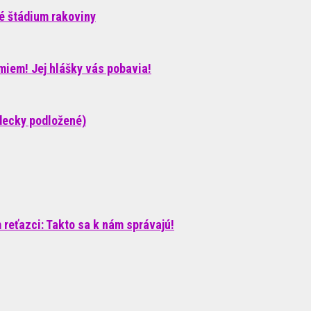
né štádium rakoviny
iem! Jej hlášky vás pobavia!
decky podložené)
reťazci: Takto sa k nám správajú!