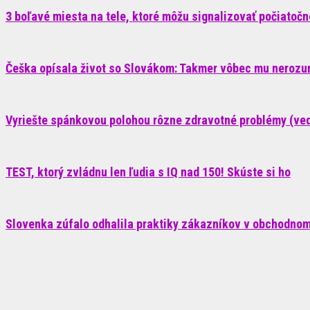
3 boľavé miesta na tele, ktoré môžu signalizovať počiatoč
Češka opísala život so Slovákom: Takmer vôbec mu nerozum
Vyriešte spánkovou polohou rôzne zdravotné problémy (ve
TEST, ktorý zvládnu len ľudia s IQ nad 150! Skúste si ho
Slovenka zúfalo odhalila praktiky zákazníkov v obchodnom 