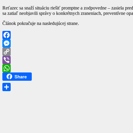
Reťazec sa snaží situáciu riešiť promptne a zodpovedne – zasiela pred
sa zatiaľ neobjavili správy o konkrétnych zraneniach, preventívne op
Článok pokračuje na nasledujúcej strane.
Facebook
Messenger
Copy
Link
Viber
Share
WhatsApp
Share