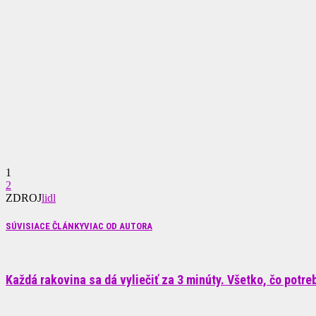
1
2
ZDROJ
lidl
SÚVISIACE ČLÁNKY
VIAC OD AUTORA
Každá rakovina sa dá vyliečiť za 3 minúty. Všetko, čo potrebu