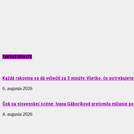
TAKTIEŽ ČÍTAJTE
Každá rakovina sa dá vyliečiť za 3 minúty. Všetko, čo potrebujete.
6. augusta 2026
Šok na slovenskej scéne: Ivana Gáboríková prelomila mlčanie po 
4. augusta 2026