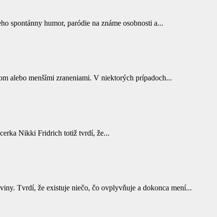
ho spontánny humor, paródie na známe osobnosti a...
som alebo menšími zraneniami. V niektorých prípadoch...
rka Nikki Fridrich totiž tvrdí, že...
y. Tvrdí, že existuje niečo, čo ovplyvňuje a dokonca mení...