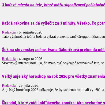
3 boľavé miesta na tele, ktoré môžu signalizovať počiatočn
Každá rakovina sa dá vyliečiť za 3 minúty. Všetko, čo potr
Redakcia
-
6. augusta 2026
Táto výnimočná teória bola prvýkrát prezentovaná Greggom Brandeno
Šok na slovenskej scéne: Ivana Gáboríková prelomila mlča
Redakcia
-
4. augusta 2026
Slovenský internet horí. To, čo malo byť obyčajné festivalové leto, sa
Veľký anjelský horoskop na rok 2026 pre všetky znameni
Redakcia
-
29. júla 2026
Anjelský horoskop 2026 odkazuje, že by ste tento rok mali využiť na to
Škandál, ktorý zničil obľúbeného komika: Ako nevhodné s