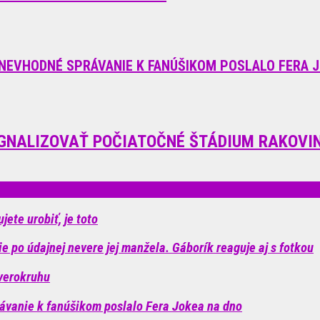
NEVHODNÉ SPRÁVANIE K FANÚŠIKOM POSLALO FERA JO
SIGNALIZOVAŤ POČIATOČNÉ ŠTÁDIUM RAKOVI
jete urobiť, je toto
 po údajnej nevere jej manžela. Gáborík reaguje aj s fotkou
zverokruhu
ávanie k fanúšikom poslalo Fera Jokea na dno