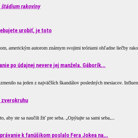
é štádium rakoviny
ebujete urobiť, je toto
m, americkým autorom známym svojimi teóriami ohľadne liečby rakovin
nie po údajnej nevere jej manžela. Gáborík...
 zmenilo na jeden z najväčších škandálov posledných mesiacov. Influence
a zverokruhu
, aby ste sa naučili žiť pre seba. „Opýtajte sa sami seba,...
právanie k fanúšikom poslalo Fera Jokea na...