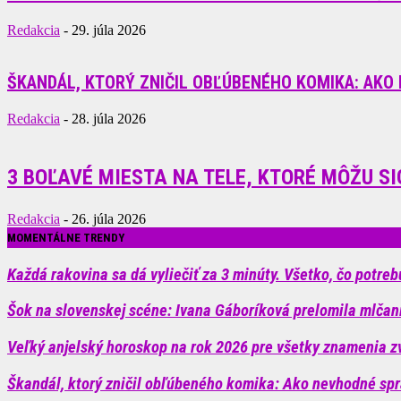
Redakcia
-
29. júla 2026
ŠKANDÁL, KTORÝ ZNIČIL OBĽÚBENÉHO KOMIKA: AKO 
Redakcia
-
28. júla 2026
3 BOĽAVÉ MIESTA NA TELE, KTORÉ MÔŽU 
Redakcia
-
26. júla 2026
MOMENTÁLNE TRENDY
Každá rakovina sa dá vyliečiť za 3 minúty. Všetko, čo potrebu
Šok na slovenskej scéne: Ivana Gáboríková prelomila mlčanie
Veľký anjelský horoskop na rok 2026 pre všetky znamenia 
Škandál, ktorý zničil obľúbeného komika: Ako nevhodné spr