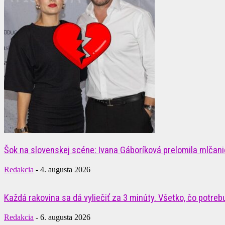
Šok na slovenskej scéne: Ivana Gáboríková prelomila mlčanie
Redakcia
-
4. augusta 2026
Každá rakovina sa dá vyliečiť za 3 minúty. Všetko, čo potrebuj
Redakcia
-
6. augusta 2026