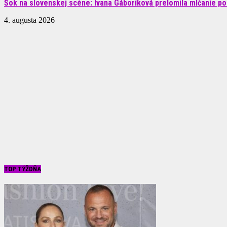
Šok na slovenskej scéne: Ivana Gáboríková prelomila mlčanie po 
4. augusta 2026
TOP TÝŽDŇA