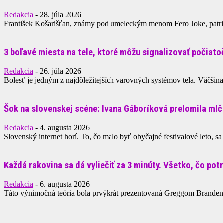
Redakcia
-
28. júla 2026
František Košarišťan, známy pod umeleckým menom Fero Joke, patril
3 boľavé miesta na tele, ktoré môžu signalizovať počiat
Redakcia
-
26. júla 2026
Bolesť je jedným z najdôležitejších varovných systémov tela. Väčšin
Šok na slovenskej scéne: Ivana Gáboríková prelomila mlča
Redakcia
-
4. augusta 2026
Slovenský internet horí. To, čo malo byť obyčajné festivalové leto, sa
Každá rakovina sa dá vyliečiť za 3 minúty. Všetko, čo potr
Redakcia
-
6. augusta 2026
Táto výnimočná teória bola prvýkrát prezentovaná Greggom Brandeno