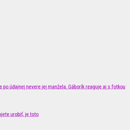
 po údajnej nevere jej manžela. Gáborík reaguje aj s fotkou
ete urobiť, je toto