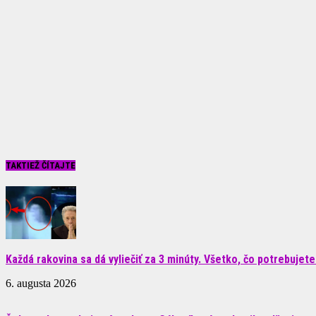
TAKTIEŽ ČÍTAJTE
Každá rakovina sa dá vyliečiť za 3 minúty. Všetko, čo potrebujete.
6. augusta 2026