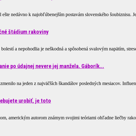
 ešte nedávno k najobľúbenejším postavám slovenského šoubiznisu. Je
očné štádium rakoviny
a bolestí a nepohodlia je neškodná a spôsobená svalovým napätím, stre
nie po údajnej nevere jej manžela. Gáborík...
 zmenilo na jeden z najväčších škandálov posledných mesiacov. Influence
ebujete urobiť, je toto
m, americkým autorom známym svojimi teóriami ohľadne liečby rakovin