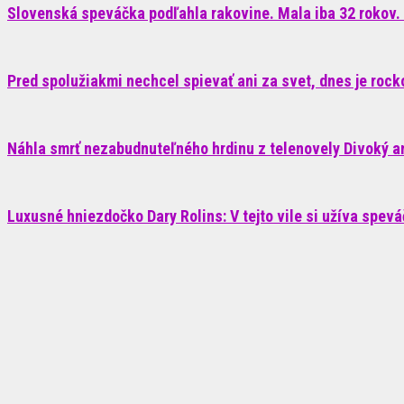
Slovenská speváčka podľahla rakovine. Mala iba 32 rokov. 
Pred spolužiakmi nechcel spievať ani za svet, dnes je roc
Náhla smrť nezabudnuteľného hrdinu z telenovely Divoký anj
Luxusné hniezdočko Dary Rolins: V tejto vile si užíva spev