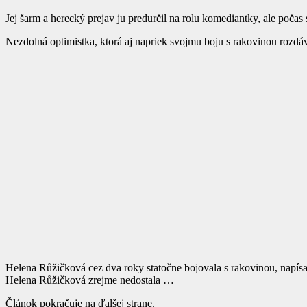
Jej šarm a herecký prejav ju predurčil na rolu komediantky, ale počas 
Nezdolná optimistka, ktorá aj napriek svojmu boju s rakovinou rozd
Helena Růžičková cez dva roky statočne bojovala s rakovinou, napísal
Helena Růžičková zrejme nedostala …
Článok pokračuje na ďalšej strane.