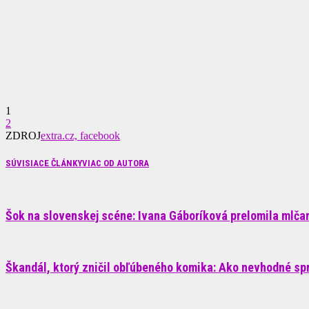
1
2
ZDROJ
extra.cz, facebook
SÚVISIACE ČLÁNKY
VIAC OD AUTORA
Šok na slovenskej scéne: Ivana Gáboríková prelomila mlčani
Škandál, ktorý zničil obľúbeného komika: Ako nevhodné sp