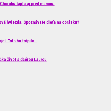
Chorobu tajila aj pred mamou.
ková hviezda. Spoznávate dieťa na obrázku?
el. Toto ho trápilo…
áčka život s dcérou Laurou