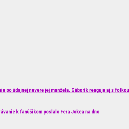
e po údajnej nevere jej manžela. Gáborík reaguje aj s fotkou
rávanie k fanúšikom poslalo Fera Jokea na dno