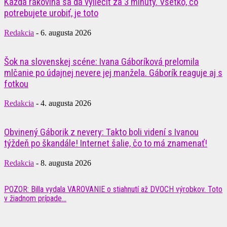
Každá rakovina sa dá vyliečiť za 3 minúty. Všetko, čo
potrebujete urobiť, je toto
Redakcia
-
6. augusta 2026
Šok na slovenskej scéne: Ivana Gáboríková prelomila
mlčanie po údajnej nevere jej manžela. Gáborík reaguje aj s
fotkou
Redakcia
-
4. augusta 2026
Obvinený Gáborik z nevery: Takto boli videní s Ivanou
týždeň po škandále! Internet šalie, čo to má znamenať!
Redakcia
-
8. augusta 2026
POZOR: Billa vydala VAROVANIE o stiahnutí až DVOCH výrobkov. Toto
v žiadnom prípade...