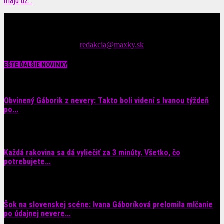
majú už...
Čítajte MAXimálne len na MAXkách Portál s denným prísunom
spáv zo šoubiznisu
Tipy nám zasielajte na::
redakcia@maxky.sk
EŠTE ĎALŠIE NOVINKY
Obvinený Gáborik z nevery: Takto boli videní s Ivanou týždeň
po...
8. augusta 2026
Každá rakovina sa dá vyliečiť za 3 minúty. Všetko, čo
potrebujete...
6. augusta 2026
Šok na slovenskej scéne: Ivana Gáboríková prelomila mlčanie
po údajnej nevere...