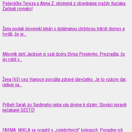
Pašeráčka Tereza a Alena Z. obvinená z objednania vraždy Kuciaka:
Začínali rovnako!
Ženu poslali slovenskí lekári s dolámanou chrbticou trikrát domov a
tvrdili, že je...
Milovník detí Jackson si vzal dcéru Elvisa Presleyho: Prezradila, čo
jej robil v...
Žena (65) cez Vianoce porodila zdravé dievčatko. Je to vzácny dar,
raduje sa...
Príbeh Sarah zo Siedmeho neba vás dojme k slzám: Slováci spravili
nečakané GESTO!
FARMA: MIKLA sa vyjadril o „celebritných“ kolegoch. Poriadne ich