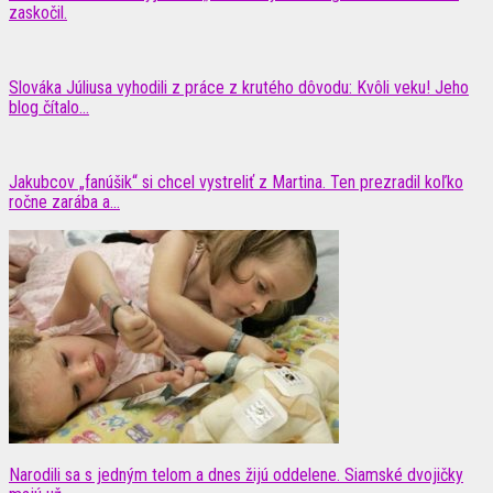
zaskočil.
Slováka Júliusa vyhodili z práce z krutého dôvodu: Kvôli veku! Jeho
blog čítalo...
Jakubcov „fanúšik“ si chcel vystreliť z Martina. Ten prezradil koľko
ročne zarába a...
Narodili sa s jedným telom a dnes žijú oddelene. Siamské dvojičky