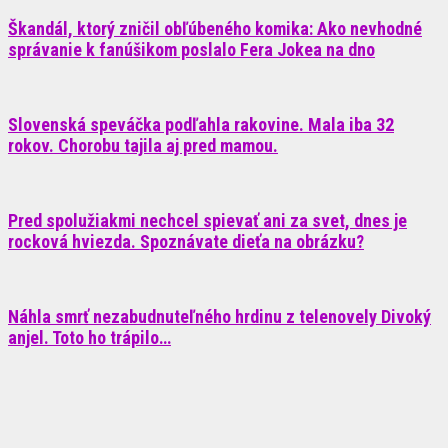
Škandál, ktorý zničil obľúbeného komika: Ako nevhodné
správanie k fanúšikom poslalo Fera Jokea na dno
Slovenská speváčka podľahla rakovine. Mala iba 32
rokov. Chorobu tajila aj pred mamou.
Pred spolužiakmi nechcel spievať ani za svet, dnes je
rocková hviezda. Spoznávate dieťa na obrázku?
Náhla smrť nezabudnuteľného hrdinu z telenovely Divoký
anjel. Toto ho trápilo…