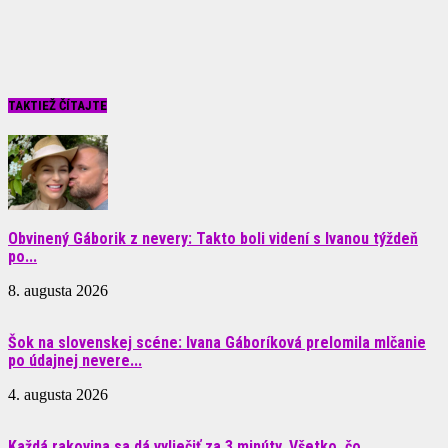
TAKTIEŽ ČÍTAJTE
Obvinený Gáborik z nevery: Takto boli videní s Ivanou týždeň
po...
8. augusta 2026
Šok na slovenskej scéne: Ivana Gáboríková prelomila mlčanie
po údajnej nevere...
4. augusta 2026
Každá rakovina sa dá vyliečiť za 3 minúty. Všetko, čo