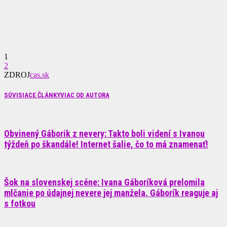
1
2
ZDROJ
cas.sk
SÚVISIACE ČLÁNKY
VIAC OD AUTORA
Obvinený Gáborik z nevery: Takto boli videní s Ivanou
týždeň po škandále! Internet šalie, čo to má znamenať!
Šok na slovenskej scéne: Ivana Gáboríková prelomila
mlčanie po údajnej nevere jej manžela. Gáborík reaguje aj
s fotkou