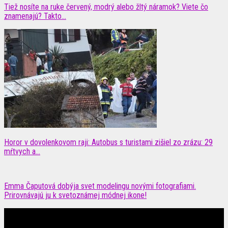
Tiež nosíte na ruke červený, modrý alebo žltý náramok? Viete čo
znamenajú? Takto...
Horor v dovolenkovom raji: Autobus s turistami zišiel zo zrázu: 29
mŕtvych a...
Emma Čaputová dobýja svet modelingu novými fotografiami.
Prirovnávajú ju k svetoznámej módnej ikone!
Čítajte MAXimálne len na MAXkách Portál s denným prísunom