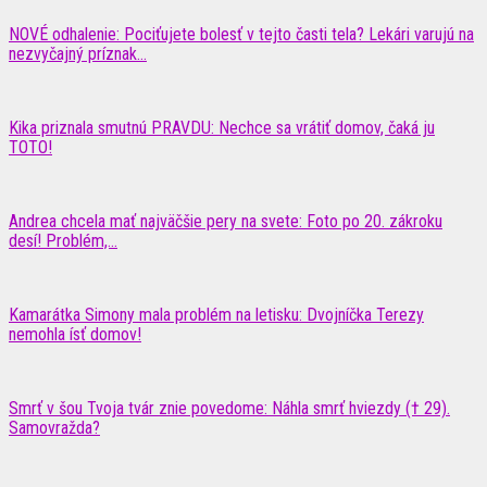
NOVÉ odhalenie: Pociťujete bolesť v tejto časti tela? Lekári varujú na
nezvyčajný príznak...
Kika priznala smutnú PRAVDU: Nechce sa vrátiť domov, čaká ju
TOTO!
Andrea chcela mať najväčšie pery na svete: Foto po 20. zákroku
desí! Problém,...
Kamarátka Simony mala problém na letisku: Dvojníčka Terezy
nemohla ísť domov!
Smrť v šou Tvoja tvár znie povedome: Náhla smrť hviezdy († 29).
Samovražda?