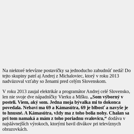
Na niektoré televízne postavičky sa jednoducho zabudnúť nedá! Do
tejto skupiny patrí aj Andrej z Michaloviec, ktorý v roku 2013
nadväzoval vzťahy so ženami pred celým Slovenskom.
V roku 2013 zaujal elektrikár a programátor Andrej celé Slovensko,
len nie svoje dve nápadníčky Vierku a Mišku.
„Som výborný v
posteli. Viem, aký som. Jedna moja bývalka mi to dokonca
povedala. Nebaví ma 69 a Kámasútra, 69 je blbosť a navyše je
to hnusné. A Kámasútra, vždy ma z toho bolia nohy. Chalan sa
pri tom namaká a mám z toho poriadnu svalovicu,“
dodáva v
najslávnejších výrokoch, ktorými bavil divákov pri televíznych
obrazovkách.