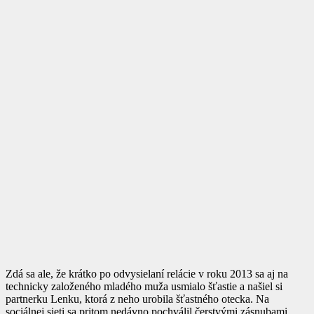
Zdá sa ale, že krátko po odvysielaní relácie v roku 2013 sa aj na
technicky založeného mladého muža usmialo šťastie a našiel si
partnerku Lenku, ktorá z neho urobila šťastného otecka. Na
sociálnej sieti sa pritom nedávno pochválil čerstvými zásnubami.