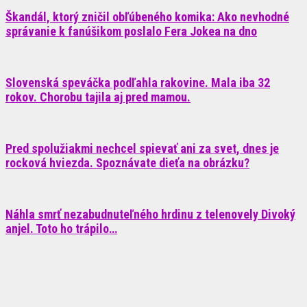
Škandál, ktorý zničil obľúbeného komika: Ako nevhodné
správanie k fanúšikom poslalo Fera Jokea na dno
Slovenská speváčka podľahla rakovine. Mala iba 32
rokov. Chorobu tajila aj pred mamou.
Pred spolužiakmi nechcel spievať ani za svet, dnes je
rocková hviezda. Spoznávate dieťa na obrázku?
Náhla smrť nezabudnuteľného hrdinu z telenovely Divoký
anjel. Toto ho trápilo…