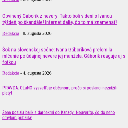
Obvinený Gáborik z nevery: Takto boli videní s Ivanou
týždeň po škandále! Internet šalie, čo to má znamenať!
Redakcia
-
8. augusta 2026
Šok na slovenskej scéne: Ivana Gáboríková prelomila
mlčanie po údajnej nevere jej manžela. Gáborík reaguje aj s
fotkou
Redakcia
-
4. augusta 2026
PRAVDA: OĽaNO vysvetľuje občanom, prečo si poslanci neznížili
platy!
Žena poslala balík s darčekmi do Kanady: Neuveríte, čo do neho
omylom pribalila!