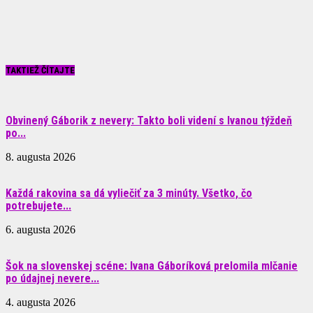
TAKTIEŽ ČÍTAJTE
Obvinený Gáborik z nevery: Takto boli videní s Ivanou týždeň
po...
8. augusta 2026
Každá rakovina sa dá vyliečiť za 3 minúty. Všetko, čo
potrebujete...
6. augusta 2026
Šok na slovenskej scéne: Ivana Gáboríková prelomila mlčanie
po údajnej nevere...
4. augusta 2026