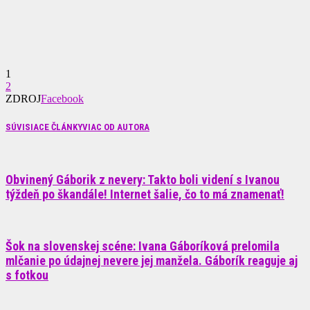
1
2
ZDROJ
Facebook
SÚVISIACE ČLÁNKY
VIAC OD AUTORA
Obvinený Gáborik z nevery: Takto boli videní s Ivanou
týždeň po škandále! Internet šalie, čo to má znamenať!
Šok na slovenskej scéne: Ivana Gáboríková prelomila
mlčanie po údajnej nevere jej manžela. Gáborík reaguje aj
s fotkou