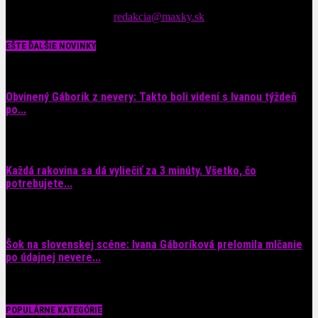
spáv zo šoubiznisu
Tipy nám zasielajte na::
redakcia@maxky.sk
EŠTE ĎALŠIE NOVINKY
Obvinený Gáborik z nevery: Takto boli videní s Ivanou týždeň
po...
8. augusta 2026
Každá rakovina sa dá vyliečiť za 3 minúty. Všetko, čo
potrebujete...
6. augusta 2026
Šok na slovenskej scéne: Ivana Gáboríková prelomila mlčanie
po údajnej nevere...
4. augusta 2026
POPULÁRNE KATEGÓRIE