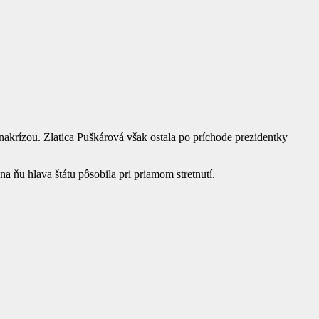
nakrízou. Zlatica Puškárová však ostala po príchode prezidentky
na ňu hlava štátu pôsobila pri priamom stretnutí.