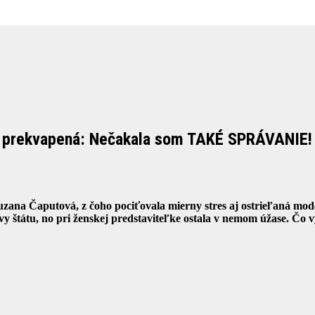
la prekvapená: Nečakala som TAKÉ SPRÁVANIE!
zana Čaputová, z čoho pociťovala mierny stres aj ostrieľaná mod
y štátu, no pri ženskej predstaviteľke ostala v nemom úžase. Čo 