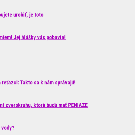
jete urobiť, je toto
iem! Jej hlášky vás pobavia!
reťazci: Takto sa k nám správajú!
ení zverokruhu, ktoré budú mať PENIAZE
c vody?