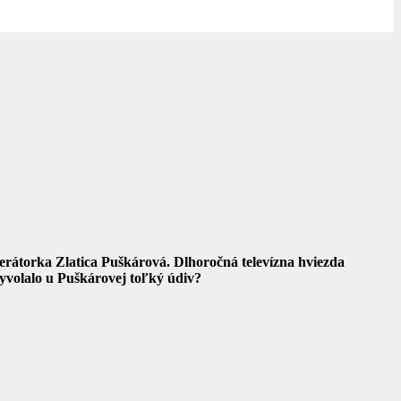
erátorka Zlatica Puškárová. Dlhoročná televízna hviezda
vyvolalo u Puškárovej toľký údiv?