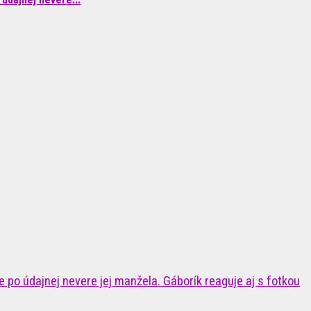
 po údajnej nevere jej manžela. Gáborík reaguje aj s fotkou