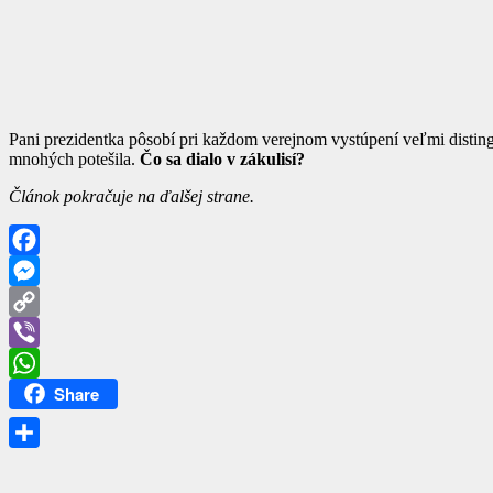
Pani prezidentka pôsobí pri každom verejnom vystúpení veľmi distin
mnohých potešila.
Čo sa dialo v zákulisí?
Článok pokračuje na ďalšej strane.
Facebook
Messenger
Copy
Link
Viber
Share
WhatsApp
Share