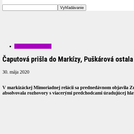
ZAUJÍMAVOSTI
Čaputová prišla do Markízy, Puškárová osta
30. mája 2020
V markizáckej Mimoriadnej relácii sa prednedávnom objavila Zu
absolvovala rozhovory s viacerými predchodcami úradujúcej hlav