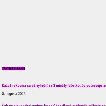
TAKTIEŽ ČÍTAJTE
Každá rakovina sa dá vyliečiť za 3 minúty. Všetko, čo potrebujete.
6. augusta 2026
Šok na slovenskej scéne: Ivana Gáboríková prelomila mlčanie po 