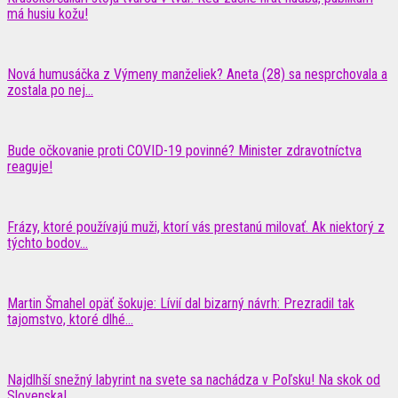
má husiu kožu!
Nová humusáčka z Výmeny manželiek? Aneta (28) sa nesprchovala a
zostala po nej...
Bude očkovanie proti COVID-19 povinné? Minister zdravotníctva
reaguje!
Frázy, ktoré používajú muži, ktorí vás prestanú milovať. Ak niektorý z
týchto bodov...
Martin Šmahel opäť šokuje: Lívií dal bizarný návrh: Prezradil tak
tajomstvo, ktoré dlhé...
Najdlhší snežný labyrint na svete sa nachádza v Poľsku! Na skok od
Slovenska!