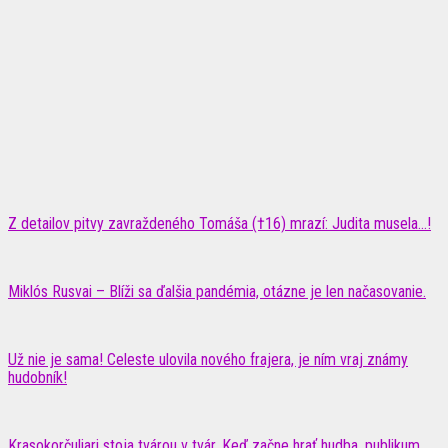
Z detailov pitvy zavraždeného Tomáša (†16) mrazí: Judita musela…!
Miklós Rusvai – Blíži sa ďalšia pandémia, otázne je len načasovanie.
Už nie je sama! Celeste ulovila nového frajera, je ním vraj známy
hudobník!
Krasokorčuliari stoja tvárou v tvár. Keď začne hrať hudba, publikum