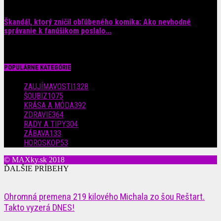
Škandál, ktorý zničil obľúbeného komika: Ako nevhodné
správanie k fanúšikom poslalo...
28. júla 2026
POPULÁRNE KATEGÓRIE
ZAUJÍMAVOSTI
1328
ŠOUBIZ
1075
KRÁSA A MÓDA
392
ZDRAVIE
364
RADY A TIPY
304
ZÁBAVA
133
HOROSKOP
53
© MAXky.sk 2018
ĎALŠIE PRÍBEHY
Ohromná premena 219 kilového Michala zo šou Reštart.
Takto vyzerá DNES!