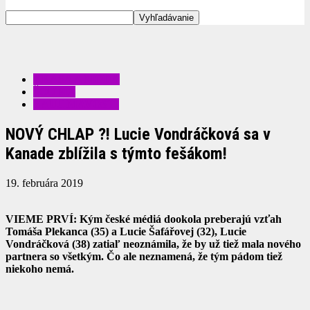
KRÁSA A MÓDA
ŠOUBIZ
ZAUJÍMAVOSTI
NOVÝ CHLAP ?! Lucie Vondráčková sa v
Kanade zblížila s týmto fešákom!
19. februára 2019
VIEME PRVÍ: Kým české médiá dookola preberajú vzťah
Tomáša Plekanca (35) a Lucie Šafářovej (32), Lucie
Vondráčková (38) zatiaľ neoznámila, že by už tiež mala nového
partnera so všetkým. Čo ale neznamená, že tým pádom tiež
niekoho nemá.