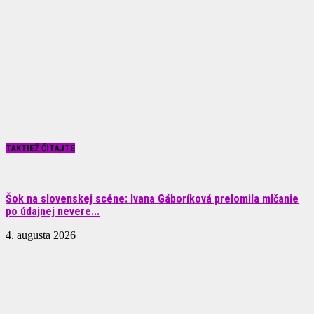
TAKTIEŽ ČÍTAJTE
Šok na slovenskej scéne: Ivana Gáboríková prelomila mlčanie
po údajnej nevere...
4. augusta 2026