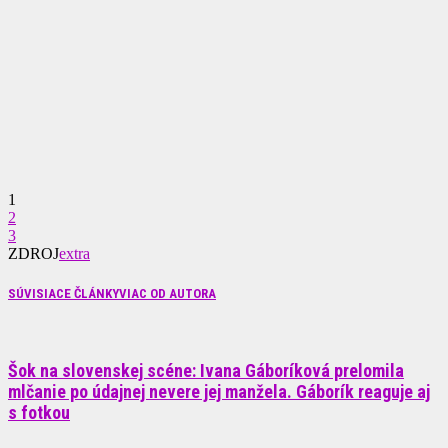
1
2
3
ZDROJ
extra
SÚVISIACE ČLÁNKY
VIAC OD AUTORA
Šok na slovenskej scéne: Ivana Gáboríková prelomila
mlčanie po údajnej nevere jej manžela. Gáborík reaguje aj
s fotkou