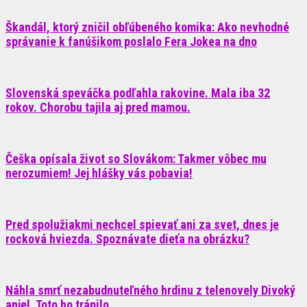
Škandál, ktorý zničil obľúbeného komika: Ako nevhodné
správanie k fanúšikom poslalo Fera Jokea na dno
Slovenská speváčka podľahla rakovine. Mala iba 32
rokov. Chorobu tajila aj pred mamou.
Češka opísala život so Slovákom: Takmer vôbec mu
nerozumiem! Jej hlášky vás pobavia!
Pred spolužiakmi nechcel spievať ani za svet, dnes je
rocková hviezda. Spoznávate dieťa na obrázku?
Náhla smrť nezabudnuteľného hrdinu z telenovely Divoký
anjel. Toto ho trápilo…