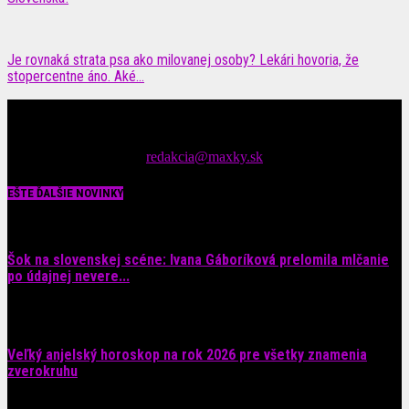
Je rovnaká strata psa ako milovanej osoby? Lekári hovoria, že
stopercentne áno. Aké...
Čítajte MAXimálne len na MAXkách Portál s denným prísunom
spáv zo šoubiznisu
Tipy nám zasielajte na::
redakcia@maxky.sk
EŠTE ĎALŠIE NOVINKY
Šok na slovenskej scéne: Ivana Gáboríková prelomila mlčanie
po údajnej nevere...
4. augusta 2026
Veľký anjelský horoskop na rok 2026 pre všetky znamenia
zverokruhu
29. júla 2026