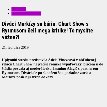
ŠOUBIZ
ZAUJÍMAVOSTI
Diváci Markízy sa búria: Chart Show s
Rytmusom čelí mega kritike! To myslíte
vážne?!
21. februára 2019
Uplynulú stredu predstavila Adela Vinczeová v obľúbenej
relácii Chart Show najväčšie rómske vypaľováky, pričom si do
štúdia pozvala aj moderátorku Jasminu Alagič s partnerom
Rytmusom. Diváci ale po skončení šou poriadne zúria a
Markíze posielajú tvrdé odkazy…