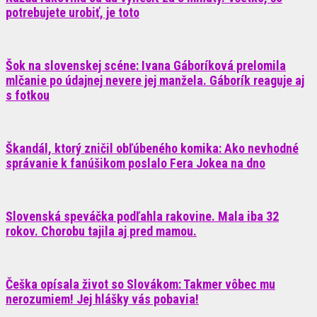
potrebujete urobiť, je toto
Šok na slovenskej scéne: Ivana Gáboríková prelomila
mlčanie po údajnej nevere jej manžela. Gáborík reaguje aj
s fotkou
Škandál, ktorý zničil obľúbeného komika: Ako nevhodné
správanie k fanúšikom poslalo Fera Jokea na dno
Slovenská speváčka podľahla rakovine. Mala iba 32
rokov. Chorobu tajila aj pred mamou.
Češka opísala život so Slovákom: Takmer vôbec mu
nerozumiem! Jej hlášky vás pobavia!