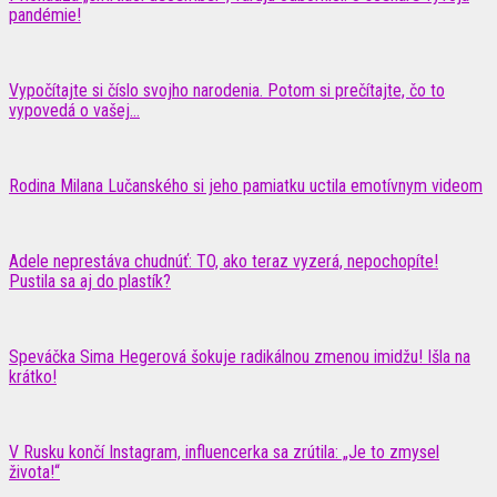
pandémie!
Vypočítajte si číslo svojho narodenia. Potom si prečítajte, čo to
vypovedá o vašej...
Rodina Milana Lučanského si jeho pamiatku uctila emotívnym videom
Adele neprestáva chudnúť: TO, ako teraz vyzerá, nepochopíte!
Pustila sa aj do plastík?
Speváčka Sima Hegerová šokuje radikálnou zmenou imidžu! Išla na
krátko!
V Rusku končí Instagram, influencerka sa zrútila: „Je to zmysel
života!“