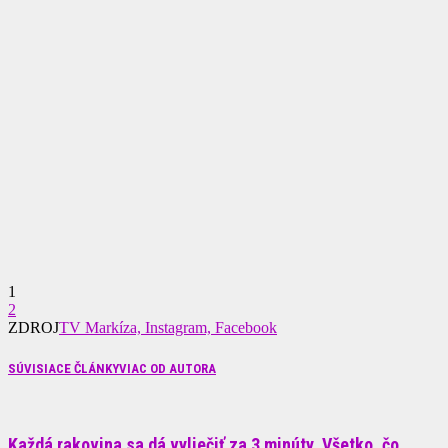
1
2
ZDROJ
TV Markíza, Instagram, Facebook
SÚVISIACE ČLÁNKY
VIAC OD AUTORA
Každá rakovina sa dá vyliečiť za 3 minúty. Všetko, čo