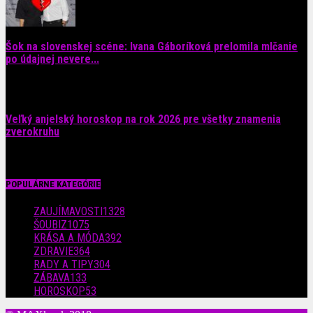
Šok na slovenskej scéne: Ivana Gáboríková prelomila mlčanie
po údajnej nevere...
4. augusta 2026
Veľký anjelský horoskop na rok 2026 pre všetky znamenia
zverokruhu
29. júla 2026
POPULÁRNE KATEGÓRIE
ZAUJÍMAVOSTI
1328
ŠOUBIZ
1075
KRÁSA A MÓDA
392
ZDRAVIE
364
RADY A TIPY
304
ZÁBAVA
133
HOROSKOP
53