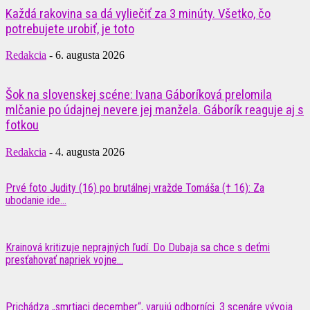
Každá rakovina sa dá vyliečiť za 3 minúty. Všetko, čo
potrebujete urobiť, je toto
Redakcia
-
6. augusta 2026
Šok na slovenskej scéne: Ivana Gáboríková prelomila
mlčanie po údajnej nevere jej manžela. Gáborík reaguje aj s
fotkou
Redakcia
-
4. augusta 2026
Prvé foto Judity (16) po brutálnej vražde Tomáša († 16): Za
ubodanie ide...
Krainová kritizuje neprajných ľudí. Do Dubaja sa chce s deťmi
presťahovať napriek vojne...
Prichádza „smrtiaci december“, varujú odborníci. 3 scenáre vývoja