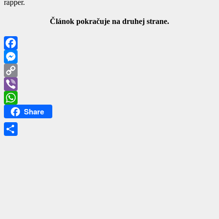
rapper.
Článok pokračuje na druhej strane.
Facebook
Messenger
Copy
Link
Viber
Share
WhatsApp
Share