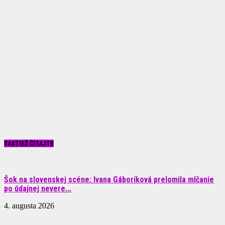
TAKTIEŽ ČÍTAJTE
Šok na slovenskej scéne: Ivana Gáboríková prelomila mlčanie
po údajnej nevere...
4. augusta 2026