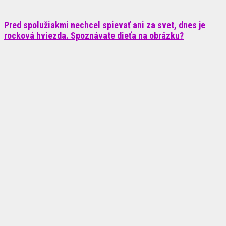
Pred spolužiakmi nechcel spievať ani za svet, dnes je
rocková hviezda. Spoznávate dieťa na obrázku?