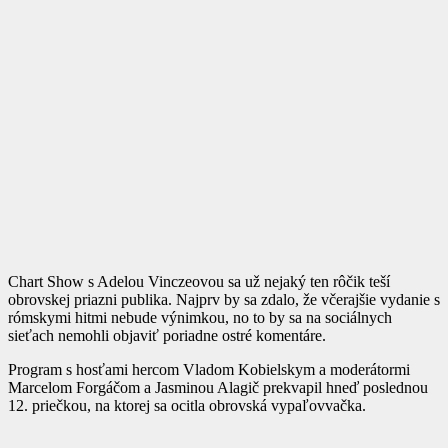
Chart Show s Adelou Vinczeovou sa už nejaký ten rôčik teší
obrovskej priazni publika. Najprv by sa zdalo, že včerajšie vydanie s
rómskymi hitmi nebude výnimkou, no to by sa na sociálnych
sieťach nemohli objaviť poriadne ostré komentáre.
Program s hosťami hercom Vladom Kobielskym a moderátormi
Marcelom Forgáčom a Jasminou Alagič prekvapil hneď poslednou
12. priečkou, na ktorej sa ocitla obrovská vypaľovvačka.