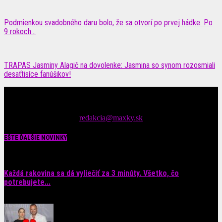
Podmienkou svadobného daru bolo, že sa otvorí po prvej hádke. Po
9 rokoch...
TRAPAS Jasminy Alagič na dovolenke: Jasmina so synom rozosmiali
desaťtisíce fanúšikov!
Čítajte MAXimálne len na MAXkách Portál s denným prísunom
spáv zo šoubiznisu
Tipy nám zasielajte na::
redakcia@maxky.sk
EŠTE ĎALŠIE NOVINKY
Každá rakovina sa dá vyliečiť za 3 minúty. Všetko, čo
potrebujete...
6. augusta 2026