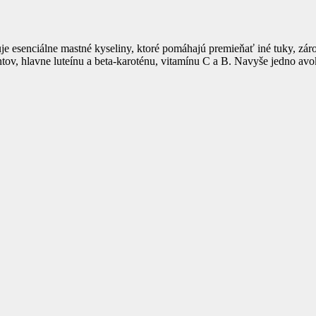
e esenciálne mastné kyseliny, ktoré pomáhajú premieňať iné tuky, zárov
antov, hlavne luteínu a beta-karoténu, vitamínu C a B. Navyše jedno 