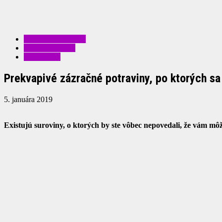
KRÁSA A MÓDA
RADY A TIPY
ZDRAVIE
Prekvapivé zázračné potraviny, po ktorých s
5. januára 2019
Existujú suroviny, o ktorých by ste vôbec nepovedali, že vám 