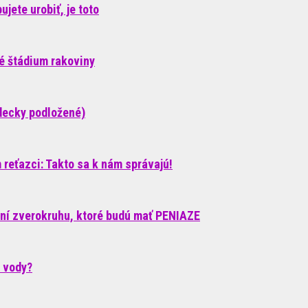
jete urobiť, je toto
né štádium rakoviny
decky podložené)
reťazci: Takto sa k nám správajú!
ení zverokruhu, ktoré budú mať PENIAZE
c vody?