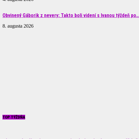
Obvinený Gáborik z nevery: Takto boli videní s Ivanou týždeň po..
8. augusta 2026
TOP TÝŽDŇA