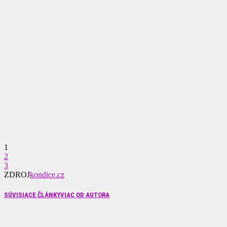
1
2
3
ZDROJ
kondice.cz
SÚVISIACE ČLÁNKY
VIAC OD AUTORA