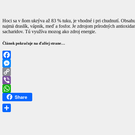
Hoci sa v ňom ukrýva až 83 % tuku, je vhodné i pri chudnutí. Obsahuj
najmä draslík, vápnik, meď a fosfor. Je zdrojom prírodných antioxid
sacharidov. Tú využíva mozog ako zdroj energie.
Článok pokračuje na ďalšej strane…
Facebook
Messenger
Copy
Link
Viber
Share
WhatsApp
Share