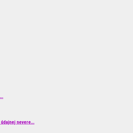
..
údajnej nevere...