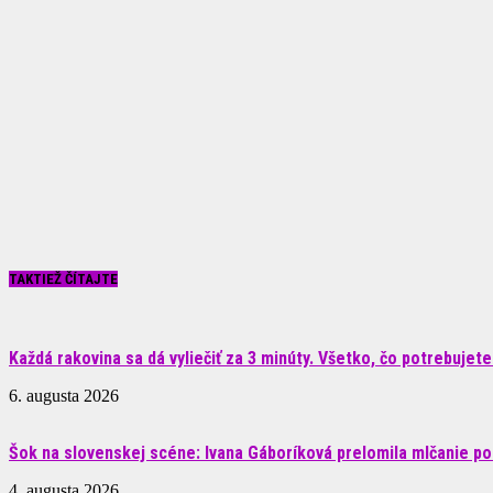
TAKTIEŽ ČÍTAJTE
Každá rakovina sa dá vyliečiť za 3 minúty. Všetko, čo potrebujete.
6. augusta 2026
Šok na slovenskej scéne: Ivana Gáboríková prelomila mlčanie po 
4. augusta 2026