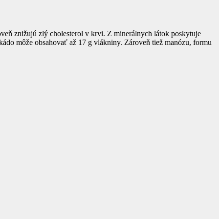
eň znižujú zlý cholesterol v krvi. Z minerálnych látok poskytuje
avokádo môže obsahovať až 17 g vlákniny. Zároveň tiež manózu, formu