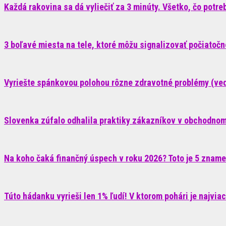
Každá rakovina sa dá vyliečiť za 3 minúty. Všetko, čo potrebu
3 boľavé miesta na tele, ktoré môžu signalizovať počiatoč
Vyriešte spánkovou polohou rôzne zdravotné problémy (ve
Slovenka zúfalo odhalila praktiky zákazníkov v obchodnom 
Na koho čaká finančný úspech v roku 2026? Toto je 5 znam
Túto hádanku vyrieši len 1% ľudí! V ktorom pohári je najvia