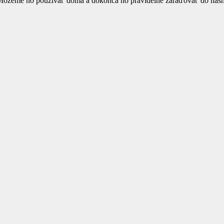
ať. Môžeme ho používať doma a dokonca ho pravidelne zaraďovať do nášh