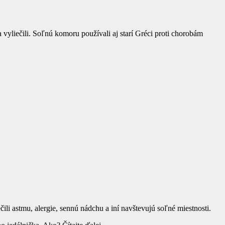
vyliečili. Soľnú komoru používali aj starí Gréci proti chorobám
ili astmu, alergie, sennú nádchu a iní navštevujú soľné miestnosti.