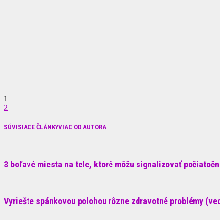
1
2
SÚVISIACE ČLÁNKY
VIAC OD AUTORA
3 boľavé miesta na tele, ktoré môžu signalizovať počiatoč
Vyriešte spánkovou polohou rôzne zdravotné problémy (ve