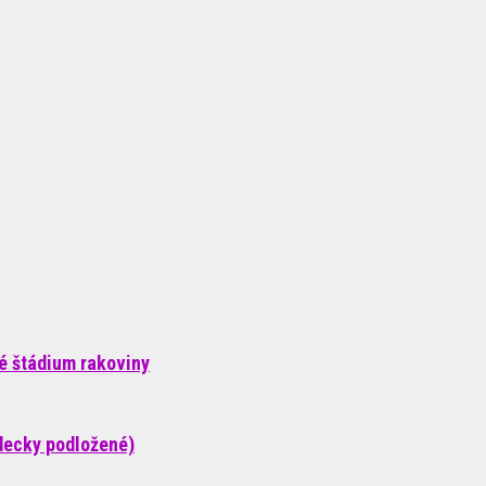
né štádium rakoviny
decky podložené)