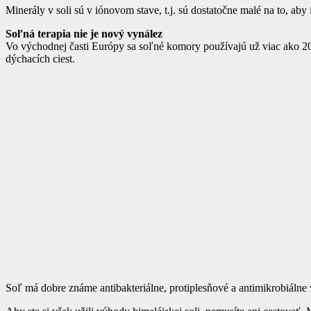
Minerály v soli sú v iónovom stave, t.j. sú dostatočne malé na to, ab
Soľná terapia nie je nový vynález
Vo východnej časti Európy sa soľné komory používajú už viac ako 200
dýchacích ciest.
Soľ má dobre známe antibakteriálne, protiplesňové a antimikrobiálne v