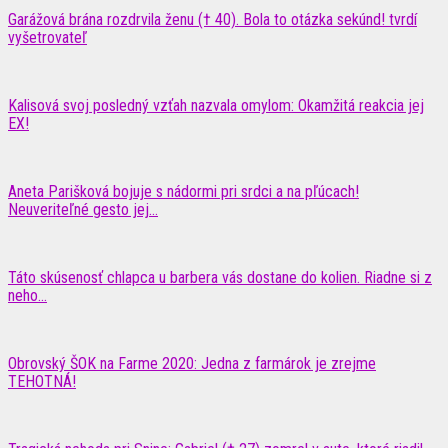
Garážová brána rozdrvila ženu († 40). Bola to otázka sekúnd! tvrdí
vyšetrovateľ
Kalisová svoj posledný vzťah nazvala omylom: Okamžitá reakcia jej
EX!
Aneta Parišková bojuje s nádormi pri srdci a na pľúcach!
Neuveriteľné gesto jej...
Táto skúsenosť chlapca u barbera vás dostane do kolien. Riadne si z
neho...
Obrovský ŠOK na Farme 2020: Jedna z farmárok je zrejme
TEHOTNÁ!