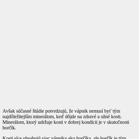
Avšak súčasné štúdie potvrdzujú, že vápnik nemusí byť tým
najdôležitejším minerálom, keď dôjde na zdravé a silné kosti.
Minerálom, ktorý udržuje kosti v dobrej kondícii je v skutočnosti
horčík.
Kosti síce obsahujú viac vápnika ako horčíka, ale horčík je tým