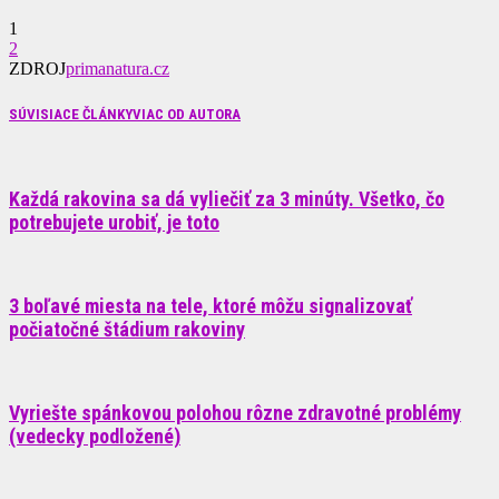
1
2
ZDROJ
primanatura.cz
SÚVISIACE ČLÁNKY
VIAC OD AUTORA
Každá rakovina sa dá vyliečiť za 3 minúty. Všetko, čo
potrebujete urobiť, je toto
3 boľavé miesta na tele, ktoré môžu signalizovať
počiatočné štádium rakoviny
Vyriešte spánkovou polohou rôzne zdravotné problémy
(vedecky podložené)