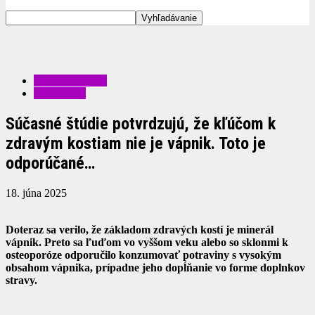
RADY A TIPY
ZDRAVIE
Súčasné štúdie potvrdzujú, že kľúčom k
zdravým kostiam nie je vápnik. Toto je
odporúčané…
18. júna 2025
Doteraz sa verilo, že základom zdravých kostí je minerál
vápnik. Preto sa ľuďom vo vyššom veku alebo so sklonmi k
osteoporóze odporučilo konzumovať potraviny s vysokým
obsahom vápnika, prípadne jeho dopĺňanie vo forme doplnkov
stravy.