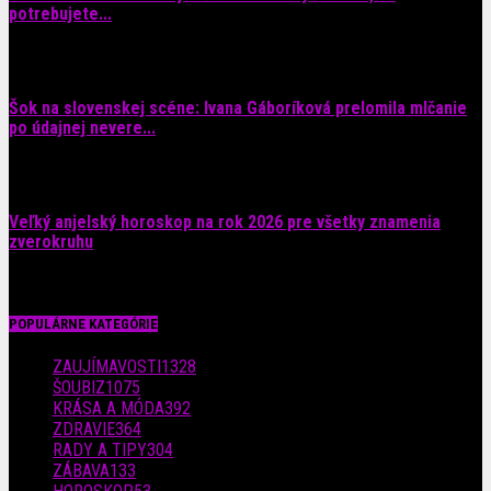
potrebujete...
6. augusta 2026
Šok na slovenskej scéne: Ivana Gáboríková prelomila mlčanie
po údajnej nevere...
4. augusta 2026
Veľký anjelský horoskop na rok 2026 pre všetky znamenia
zverokruhu
29. júla 2026
POPULÁRNE KATEGÓRIE
ZAUJÍMAVOSTI
1328
ŠOUBIZ
1075
KRÁSA A MÓDA
392
ZDRAVIE
364
RADY A TIPY
304
ZÁBAVA
133