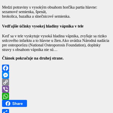
Medzi potraviny s vysokým obsahom horčíka partia hlavne:
sezamové semienka, špenát,
brokolica, bazalka a slnečnicové semienka.
Vedľajšie účinky vysokej hladiny vápnika v tele
Keď sa v tele vyskytuje vysoká hladina vápnika, zvyšuje sa riziko
srdcového infarktu a to hlavne u žien.Ako uvádza Národná nadácia
pre osteoporózu (National Osteoporosis Foundation), doplnky
stravy s obsahom vápnika nie sú…
Článok pokračuje na druhej strane.
Facebook
Messenger
Copy
Link
Viber
Share
WhatsApp