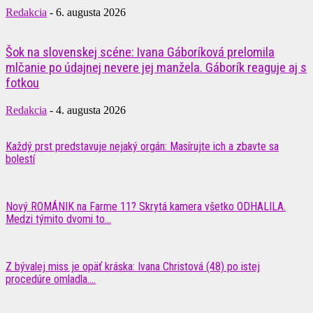
Redakcia
-
6. augusta 2026
Šok na slovenskej scéne: Ivana Gáboríková prelomila
mlčanie po údajnej nevere jej manžela. Gáborík reaguje aj s
fotkou
Redakcia
-
4. augusta 2026
Každý prst predstavuje nejaký orgán: Masírujte ich a zbavte sa
bolestí
Nový ROMÁNIK na Farme 11? Skrytá kamera všetko ODHALILA.
Medzi týmito dvomi to...
Z bývalej miss je opäť kráska: Ivana Christová (48) po istej
procedúre omladla....