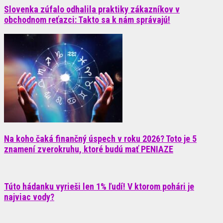
Slovenka zúfalo odhalila praktiky zákazníkov v
obchodnom reťazci: Takto sa k nám správajú!
Na koho čaká finančný úspech v roku 2026? Toto je 5
znamení zverokruhu, ktoré budú mať PENIAZE
Túto hádanku vyrieši len 1% ľudí! V ktorom pohári je
najviac vody?