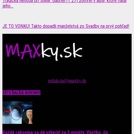
Tragická nehoda pri Snine: Gabriel († 27) zomrel v aute, ktoré riadil
jeho...
JE TO VONKU! Takto dopadli manželstvá zo Svadby na prvý pohľad!
Čítajte MAXimálne len na MAXkách Portál s denným prísunom
spáv zo šoubiznisu
Tipy nám zasielajte na::
redakcia@maxky.sk
EŠTE ĎALŠIE NOVINKY
Každá rakovina sa dá vyliečiť za 3 minúty. Všetko, čo