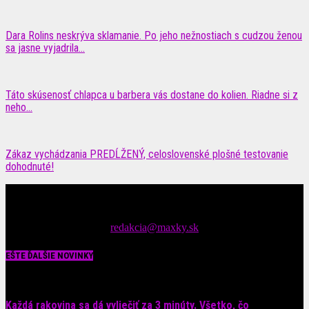
Dara Rolins neskrýva sklamanie. Po jeho nežnostiach s cudzou ženou
sa jasne vyjadrila...
Táto skúsenosť chlapca u barbera vás dostane do kolien. Riadne si z
neho...
Zákaz vychádzania PREDĹŽENÝ, celoslovenské plošné testovanie
dohodnuté!
Čítajte MAXimálne len na MAXkách Portál s denným prísunom
spáv zo šoubiznisu
Tipy nám zasielajte na::
redakcia@maxky.sk
EŠTE ĎALŠIE NOVINKY
Každá rakovina sa dá vyliečiť za 3 minúty. Všetko, čo