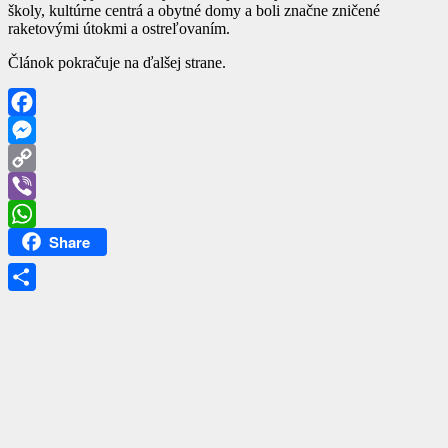
školy, kultúrne centrá a obytné domy a boli značne zničené
raketovými útokmi a ostreľovaním.
Článok pokračuje na ďalšej strane.
Facebook
Messenger
Copy
Link
Viber
Share
WhatsApp
Share