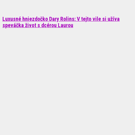
Luxusné hniezdočko Dary Rolins: V tejto vile si užíva
speváčka život s dcérou Laurou