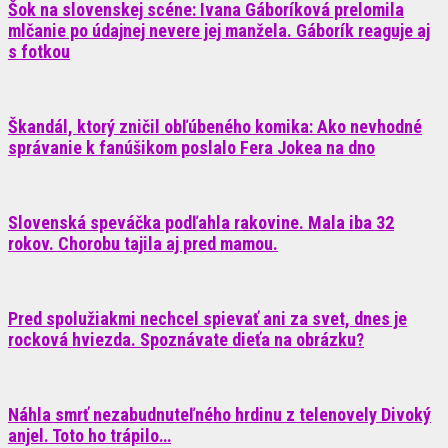
Šok na slovenskej scéne: Ivana Gáboríková prelomila
mlčanie po údajnej nevere jej manžela. Gáborík reaguje aj
s fotkou
Škandál, ktorý zničil obľúbeného komika: Ako nevhodné
správanie k fanúšikom poslalo Fera Jokea na dno
Slovenská speváčka podľahla rakovine. Mala iba 32
rokov. Chorobu tajila aj pred mamou.
Pred spolužiakmi nechcel spievať ani za svet, dnes je
rocková hviezda. Spoznávate dieťa na obrázku?
Náhla smrť nezabudnuteľného hrdinu z telenovely Divoký
anjel. Toto ho trápilo…