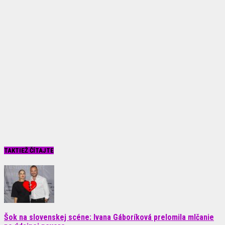
TAKTIEŽ ČÍTAJTE
Šok na slovenskej scéne: Ivana Gáboríková prelomila mlčanie