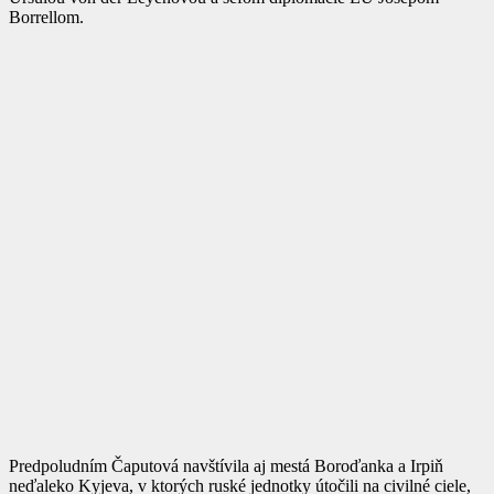
Borrellom.
Predpoludním Čaputová navštívila aj mestá Boroďanka a Irpiň
neďaleko Kyjeva, v ktorých ruské jednotky útočili na civilné ciele,