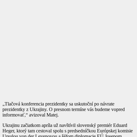
„Tlačová konferencia prezidentky sa uskutoční po návrate
prezidentky z Ukrajiny. O presnom termíne vás budeme vopred
informovať,“ avizoval Matej.
Ukrajinu začiatkom apríla už navštívil slovenský premiér Eduard
Heger, ktorý tam cestoval spolu s predsedníčkou Európskej komisie
Ursulou von der Leyenovou a šéfom diplomacie EÚ Josepom