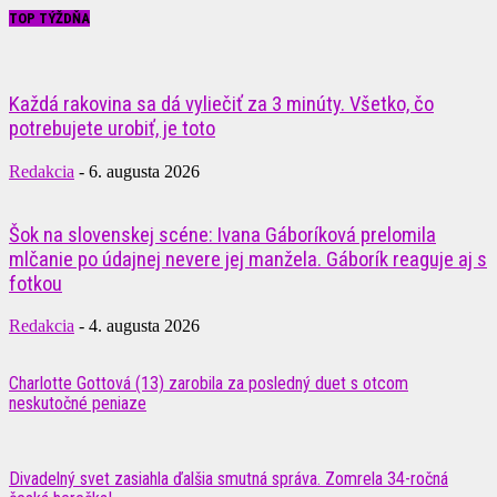
TOP TÝŽDŇA
Každá rakovina sa dá vyliečiť za 3 minúty. Všetko, čo
potrebujete urobiť, je toto
Redakcia
-
6. augusta 2026
Šok na slovenskej scéne: Ivana Gáboríková prelomila
mlčanie po údajnej nevere jej manžela. Gáborík reaguje aj s
fotkou
Redakcia
-
4. augusta 2026
Charlotte Gottová (13) zarobila za posledný duet s otcom
neskutočné peniaze
Divadelný svet zasiahla ďalšia smutná správa. Zomrela 34-ročná