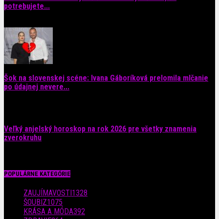
potrebujete...
6. augusta 2026
Šok na slovenskej scéne: Ivana Gáboríková prelomila mlčanie
po údajnej nevere...
4. augusta 2026
Veľký anjelský horoskop na rok 2026 pre všetky znamenia
zverokruhu
29. júla 2026
POPULÁRNE KATEGÓRIE
ZAUJÍMAVOSTI
1328
ŠOUBIZ
1075
KRÁSA A MÓDA
392