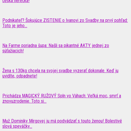
česká herečka!
Podnikateľ? Šokujúce ZISTENIE o Ivanovi zo Svadby na prvý pohľad:
Toto je jeho...
Na Farme poriadna šupa: Našli sa pikantné AKTY jednej zo
súťažiacich!
Žena s 130kg chcela na svojej svadbe vyzerať dokonale. Keď ju
uvidíte, odpadnete!
Prichádza MAGICKÝ RUŽOVÝ Spln vo Váhach: Veľká moc, smrť a
znovuzrodenie. Toto si...
Muž Dominiky Mirgovej ju má podvádzať s touto ženou! Bolestivé
slová speváčky…