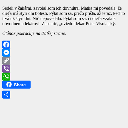
Sedeli v čakárni, zavolal som ich dovnútra. Matka mi povedala, že
dieťa má štyri dni bolesti. Pýtal som sa, prečo prišla, až teraz, keď to
trvá už štyri dni. Nič nepovedala. Pýtal som sa, či dieťa vzala k
obvodnému lekárovi. Zase nič, „uviedol lekár Peter Visolajský.
Článok pokračuje na ďalšej strane.
Facebook
Messenger
Copy
Link
Viber
Share
WhatsApp
Share