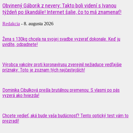
Obvinený Gáborik z nevery: Takto boli videní s Ivanou
týždeň po škandále! Internet šalie, čo to má znamenať!
Redakcia
-
8. augusta 2026
Žena s 130kg chcela na svojej svadbe vyzerať dokonale. Keď ju
uvidíte, odpadnete!
Výrobca vakcíny proti koronavírusu zverejnil nežiaduce vedľajšie
príznaky: Toto je zoznam tých najčastejších!
Dominika Cibulková prešla brutálnou premenou: S vlasmi po pás
vyzerá ako hviezda!
Chcete vedieť, aká bude vaša budúcnosť? Tento optický test vám to
prezradí!