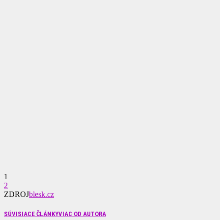
1
2
ZDROJ
blesk.cz
SÚVISIACE ČLÁNKY
VIAC OD AUTORA