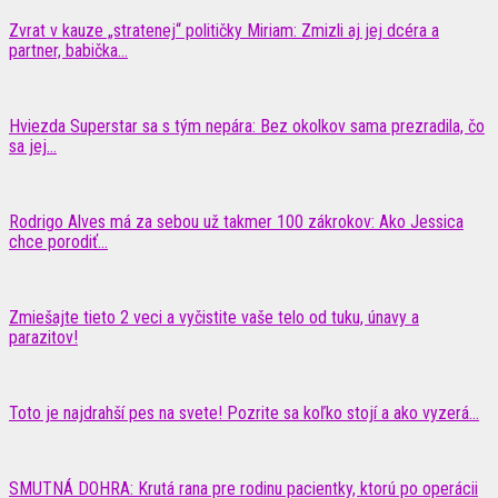
Zvrat v kauze „stratenej“ političky Miriam: Zmizli aj jej dcéra a
partner, babička...
Hviezda Superstar sa s tým nepára: Bez okolkov sama prezradila, čo
sa jej...
Rodrigo Alves má za sebou už takmer 100 zákrokov: Ako Jessica
chce porodiť...
Zmiešajte tieto 2 veci a vyčistite vaše telo od tuku, únavy a
parazitov!
Toto je najdrahší pes na svete! Pozrite sa koľko stojí a ako vyzerá...
SMUTNÁ DOHRA: Krutá rana pre rodinu pacientky, ktorú po operácii