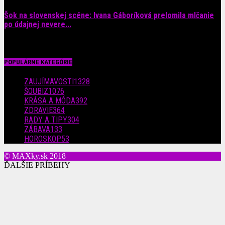
Šok na slovenskej scéne: Ivana Gáboríková prelomila mlčanie
po údajnej nevere...
4. augusta 2026
POPULÁRNE KATEGÓRIE
ZAUJÍMAVOSTI
1328
ŠOUBIZ
1076
KRÁSA A MÓDA
392
ZDRAVIE
364
RADY A TIPY
304
ZÁBAVA
133
HOROSKOP
53
© MAXky.sk 2018
ĎALŠIE PRÍBEHY
Evelyn vyrazila fanúšikom dych: Pri tejto fotke musí slintať
každý muž!
24. októbra 2019