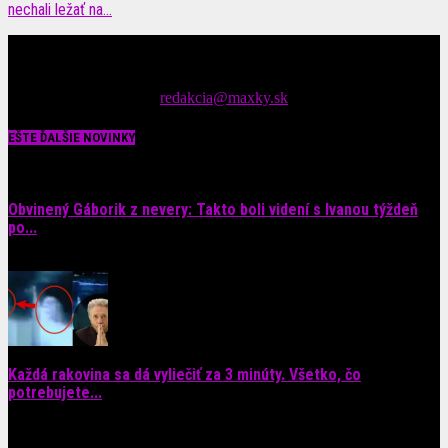
nechali ležať na...
Čítajte MAXimálne len na MAXkách Portál s denným prísunom
spáv zo šoubiznisu
Tipy nám zasielajte na::
redakcia@maxky.sk
EŠTE ĎALŠIE NOVINKY
Obvinený Gáborik z nevery: Takto boli videní s Ivanou týždeň
po...
8. augusta 2026
Každá rakovina sa dá vyliečiť za 3 minúty. Všetko, čo
potrebujete...
6. augusta 2026