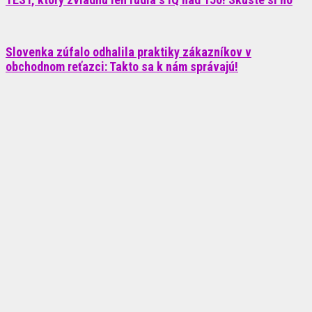
Slovenka zúfalo odhalila praktiky zákazníkov v
obchodnom reťazci: Takto sa k nám správajú!