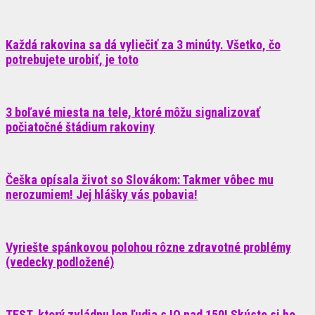
Každá rakovina sa dá vyliečiť za 3 minúty. Všetko, čo
potrebujete urobiť, je toto
3 boľavé miesta na tele, ktoré môžu signalizovať
počiatočné štádium rakoviny
Češka opísala život so Slovákom: Takmer vôbec mu
nerozumiem! Jej hlášky vás pobavia!
Vyriešte spánkovou polohou rôzne zdravotné problémy
(vedecky podložené)
TEST, ktorý zvládnu len ľudia s IQ nad 150! Skúste si ho