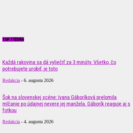
TOP TÝŽDŇA
Každá rakovina sa dá vyliečiť za 3 minúty. Všetko, čo
potrebujete urobiť, je toto
Redakcia
-
6. augusta 2026
Šok na slovenskej scéne: Ivana Gáboríková prelomila
mlčanie po údajnej nevere jej manžela. Gáborík reaguje aj s
fotkou
Redakcia
-
4. augusta 2026