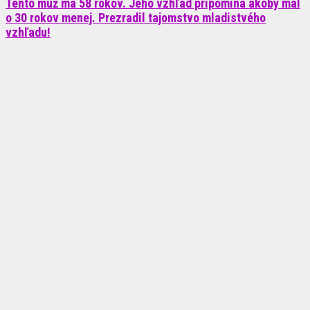
Tento muž má 58 rokov. Jeho vzhľad pripomína akoby mal
o 30 rokov menej. Prezradil tajomstvo mladistvého
vzhľadu!