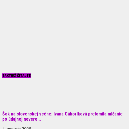
TAKTIEŽ ČÍTAJTE
Šok na slovenskej scéne: Ivana Gáboríková prelomila mlčanie
po údajnej nevere...
4. augusta 2026