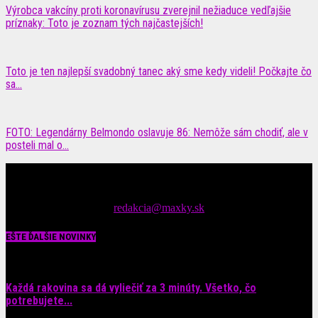
Výrobca vakcíny proti koronavírusu zverejnil nežiaduce vedľajšie
príznaky: Toto je zoznam tých najčastejších!
Toto je ten najlepší svadobný tanec aký sme kedy videli! Počkajte čo
sa...
FOTO: Legendárny Belmondo oslavuje 86: Nemôže sám chodiť, ale v
posteli mal o...
Čítajte MAXimálne len na MAXkách Portál s denným prísunom
spáv zo šoubiznisu
Tipy nám zasielajte na::
redakcia@maxky.sk
EŠTE ĎALŠIE NOVINKY
Každá rakovina sa dá vyliečiť za 3 minúty. Všetko, čo
potrebujete...