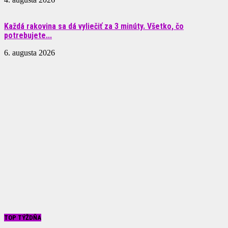
Každá rakovina sa dá vyliečiť za 3 minúty. Všetko, čo
potrebujete...
6. augusta 2026
TOP TÝŽDŇA