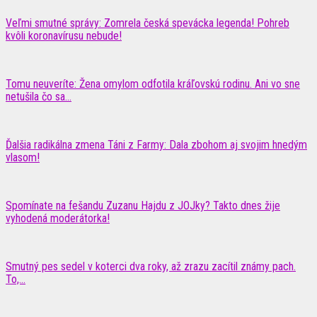
Veľmi smutné správy: Zomrela česká spevácka legenda! Pohreb
kvôli koronavírusu nebude!
Tomu neuveríte: Žena omylom odfotila kráľovskú rodinu. Ani vo sne
netušila čo sa...
Ďalšia radikálna zmena Táni z Farmy: Dala zbohom aj svojim hnedým
vlasom!
Spomínate na fešandu Zuzanu Hajdu z JOJky? Takto dnes žije
vyhodená moderátorka!
Smutný pes sedel v koterci dva roky, až zrazu zacítil známy pach.
To,...