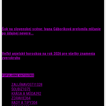
6. augusta 2026
Šok na slovenskej scéne: Ivana Gáboríková prelomila mlčanie
po údajnej nevere...
4. augusta 2026
Veľký anjelský horoskop na rok 2026 pre všetky znamenia
zverokruhu
29. júla 2026
POPULÁRNE KATEGÓRIE
ZAUJÍMAVOSTI
1328
ŠOUBIZ
1075
KRÁSA A MÓDA
392
ZDRAVIE
364
RADY A TIPY
304