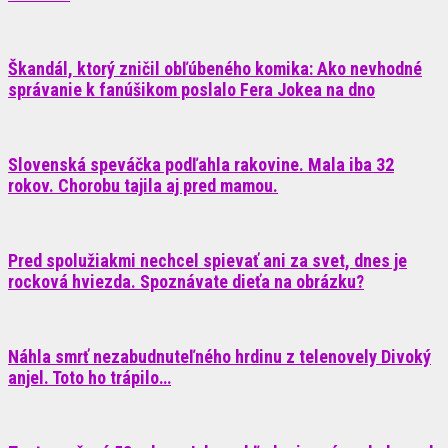
Škandál, ktorý zničil obľúbeného komika: Ako nevhodné
správanie k fanúšikom poslalo Fera Jokea na dno
Slovenská speváčka podľahla rakovine. Mala iba 32
rokov. Chorobu tajila aj pred mamou.
Pred spolužiakmi nechcel spievať ani za svet, dnes je
rocková hviezda. Spoznávate dieťa na obrázku?
Náhla smrť nezabudnuteľného hrdinu z telenovely Divoký
anjel. Toto ho trápilo…