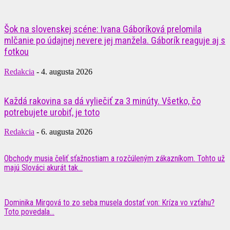
Šok na slovenskej scéne: Ivana Gáboríková prelomila
mlčanie po údajnej nevere jej manžela. Gáborík reaguje aj s
fotkou
Redakcia
-
4. augusta 2026
Každá rakovina sa dá vyliečiť za 3 minúty. Všetko, čo
potrebujete urobiť, je toto
Redakcia
-
6. augusta 2026
Obchody musia čeliť sťažnostiam a rozčúleným zákazníkom. Tohto už
majú Slováci akurát tak...
Dominika Mirgová to zo seba musela dostať von: Kríza vo vzťahu?
Toto povedala...