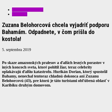
KRÁSA A MÓDA
ŠOUBIZ
Zuzana Belohorcová chcela vyjadriť podporu
Bahamám. Odpadnete, v čom prišla do
kostola!
5. septembra 2019
Po skaze amazonských pralesov a ďalších lesných porastov v
iných koncoch sveta, ktoré pohltil žiar, teraz celebrity
oplakávajú ďalšiu katastrofu. Hurikán Dorian, ktorý spustošil
Bahamy, nenechal tentoraz chladnú dokonca ani Zuzanu
Belohorcovú (43), pre ktorú je táto turistami obľúbená oblasť v
Karibiku druhým domovom.