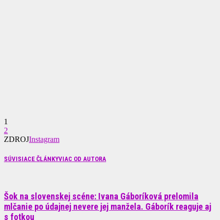
1
2
ZDROJ
Instagram
SÚVISIACE ČLÁNKY
VIAC OD AUTORA
Šok na slovenskej scéne: Ivana Gáboríková prelomila
mlčanie po údajnej nevere jej manžela. Gáborík reaguje aj
s fotkou