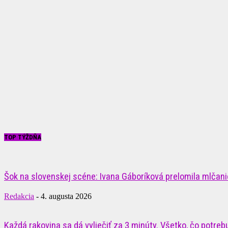
TOP TÝŽDŇA
Šok na slovenskej scéne: Ivana Gáboríková prelomila mlčanie
Redakcia
-
4. augusta 2026
Každá rakovina sa dá vyliečiť za 3 minúty. Všetko, čo potrebuj