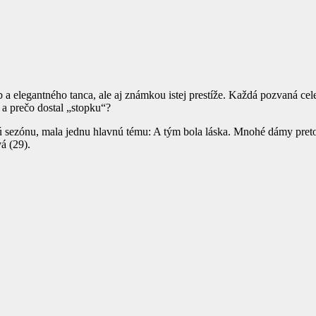
a elegantného tanca, ale aj známkou istej prestíže. Každá pozvaná cele
 a prečo dostal „stopku“?
ú sezónu, mala jednu hlavnú tému: A tým bola láska. Mnohé dámy preto 
á (29).