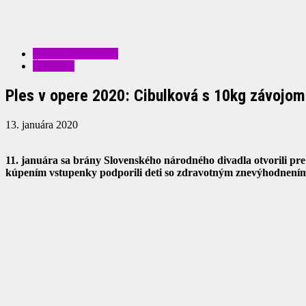
KRÁSA A MÓDA
ŠOUBIZ
Ples v opere 2020: Cibulková s 10kg závojom
13. januára 2020
11. januára sa brány Slovenského národného divadla otvorili pre 
kúpením vstupenky podporili deti so zdravotným znevýhodnení