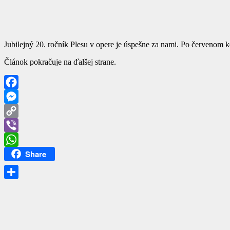
Jubilejný 20. ročník Plesu v opere je úspešne za nami. Po červenom ko
Článok pokračuje na ďalšej strane.
Facebook
Messenger
Copy
Link
Viber
Share
WhatsApp
Share