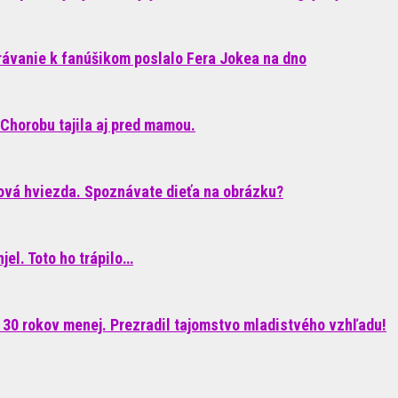
rávanie k fanúšikom poslalo Fera Jokea na dno
Chorobu tajila aj pred mamou.
ková hviezda. Spoznávate dieťa na obrázku?
el. Toto ho trápilo…
 30 rokov menej. Prezradil tajomstvo mladistvého vzhľadu!