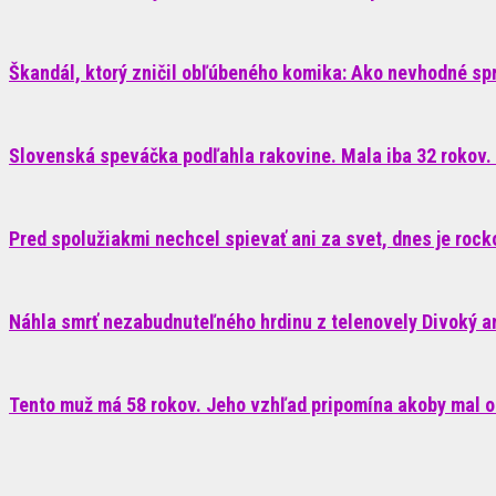
Škandál, ktorý zničil obľúbeného komika: Ako nevhodné sp
Slovenská speváčka podľahla rakovine. Mala iba 32 rokov. 
Pred spolužiakmi nechcel spievať ani za svet, dnes je roc
Náhla smrť nezabudnuteľného hrdinu z telenovely Divoký anj
Tento muž má 58 rokov. Jeho vzhľad pripomína akoby mal o