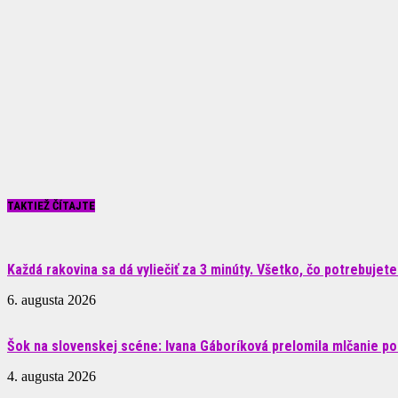
TAKTIEŽ ČÍTAJTE
Každá rakovina sa dá vyliečiť za 3 minúty. Všetko, čo potrebujete.
6. augusta 2026
Šok na slovenskej scéne: Ivana Gáboríková prelomila mlčanie po 
4. augusta 2026