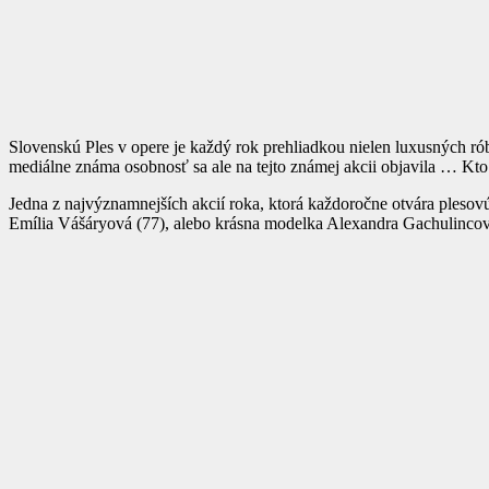
Slovenskú Ples v opere je každý rok prehliadkou nielen luxusných rób 
mediálne známa osobnosť sa ale na tejto známej akcii objavila … Kto
Jedna z najvýznamnejších akcií roka, ktorá každoročne otvára plesov
Emília Vášáryová (77), alebo krásna modelka Alexandra Gachulincov