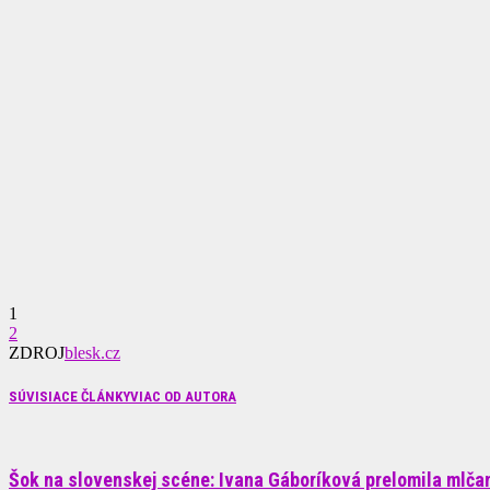
1
2
ZDROJ
blesk.cz
SÚVISIACE ČLÁNKY
VIAC OD AUTORA
Šok na slovenskej scéne: Ivana Gáboríková prelomila mlčani