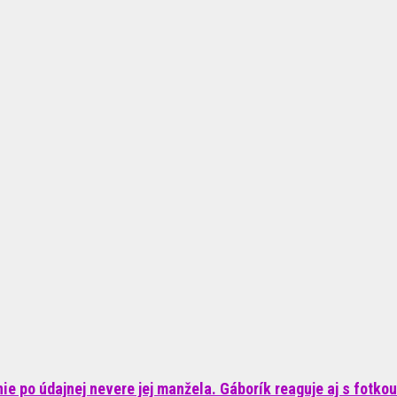
e po údajnej nevere jej manžela. Gáborík reaguje aj s fotkou