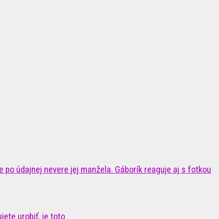
 po údajnej nevere jej manžela. Gáborík reaguje aj s fotkou
ete urobiť, je toto