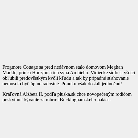
Frogmore Cottage sa pred nedávnom stalo domovom Meghan
Markle, princa Harryho a ich syna Archieho. Vidiecke sídlo si všetci
obľúbili predovšetkým kvôli kľudu a tak by prípadné sťahovanie
nemuselo byť úplne radostné. Ponuku však dostali jedinečnú!
Kráľovná Alžbeta II. podľa pluska.sk chce novopečeným rodičom
poskytnúť bývanie za múrmi Buckinghamského paláca.