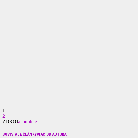
1
2
ZDROJ
ahaonline
SÚVISIACE ČLÁNKY
VIAC OD AUTORA