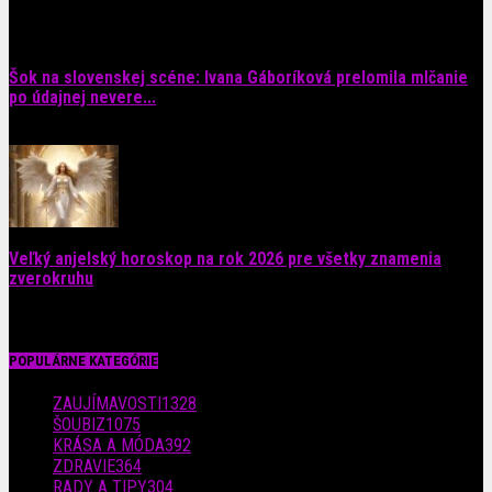
6. augusta 2026
Šok na slovenskej scéne: Ivana Gáboríková prelomila mlčanie
po údajnej nevere...
4. augusta 2026
Veľký anjelský horoskop na rok 2026 pre všetky znamenia
zverokruhu
29. júla 2026
POPULÁRNE KATEGÓRIE
ZAUJÍMAVOSTI
1328
ŠOUBIZ
1075
KRÁSA A MÓDA
392
ZDRAVIE
364
RADY A TIPY
304