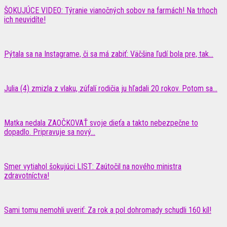
ŠOKUJÚCE VIDEO: Týranie vianočných sobov na farmách! Na trhoch
ich neuvidíte!
Pýtala sa na Instagrame, či sa má zabiť: Väčšina ľudí bola pre, tak...
Julia (4) zmizla z vlaku, zúfalí rodičia ju hľadali 20 rokov. Potom sa...
Matka nedala ZAOČKOVAŤ svoje dieťa a takto nebezpečne to
dopadlo. Pripravuje sa nový...
Smer vytiahol šokujúci LIST: Zaútočil na nového ministra
zdravotníctva!
Sami tomu nemohli uveriť: Za rok a pol dohromady schudli 160 kíl!