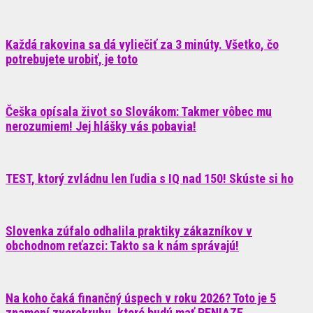
Každá rakovina sa dá vyliečiť za 3 minúty. Všetko, čo
potrebujete urobiť, je toto
Češka opísala život so Slovákom: Takmer vôbec mu
nerozumiem! Jej hlášky vás pobavia!
TEST, ktorý zvládnu len ľudia s IQ nad 150! Skúste si ho
Slovenka zúfalo odhalila praktiky zákazníkov v
obchodnom reťazci: Takto sa k nám správajú!
Na koho čaká finančný úspech v roku 2026? Toto je 5
znamení zverokruhu, ktoré budú mať PENIAZE