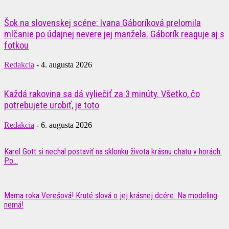
Šok na slovenskej scéne: Ivana Gáboríková prelomila
mlčanie po údajnej nevere jej manžela. Gáborík reaguje aj s
fotkou
Redakcia
-
4. augusta 2026
Každá rakovina sa dá vyliečiť za 3 minúty. Všetko, čo
potrebujete urobiť, je toto
Redakcia
-
6. augusta 2026
Karel Gott si nechal postaviť na sklonku života krásnu chatu v horách.
Po...
Mama roka Verešová! Kruté slová o jej krásnej dcére: Na modeling
nemá!