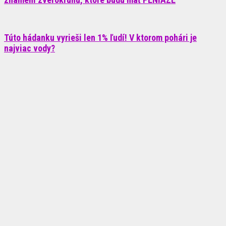
Túto hádanku vyrieši len 1% ľudí! V ktorom pohári je
najviac vody?