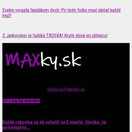
Evelyn vyrazila fanúšikom dych: Pri tejto fotke musí slintať každý
muž!
Z Jankovskej je ľudská TROSKA! Kruté slová jej obhajcu!
Čítajte MAXimálne len na MAXkách Portál s denným prísunom
spáv zo šoubiznisu
Tipy nám zasielajte na::
redakcia@maxky.sk
EŠTE ĎALŠIE NOVINKY
Každá rakovina sa dá vyliečiť za 3 minúty. Všetko, čo
potrebujete...