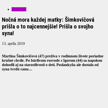
ŠOUBIZ
Nočná mora každej matky: Šimkovičová
prišla o to najcennejšie! Prišla o svojho
syna!
13. apríla 2019
Martina Šimkovičová (47) prežíva v rodinnom živote poriadne
krušné chvíle. Po búrlivom rozvode s Igorom (44) sa napokon
dohodli aj na starostlivosti o deti. Poslankyňa ale dostala od
syna tvrdú ranu…