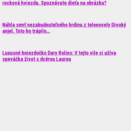
rocková hviezda. Spoznávate dieťa na obrázku?
Náhla smrť nezabudnuteľného hrdinu z telenovely Divoký
anjel. Toto ho trápilo…
Luxusné hniezdočko Dary Rolins: V tejto vile si užíva
speváčka život s dcérou Laurou