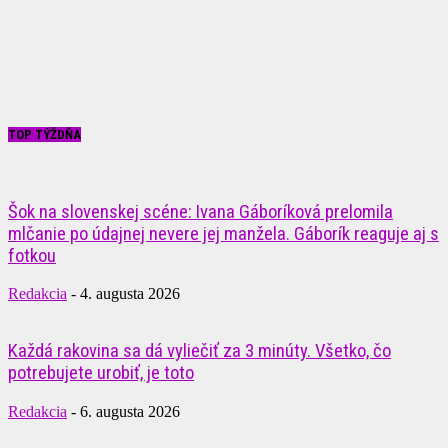
TOP TÝŽDŇA
Šok na slovenskej scéne: Ivana Gáboríková prelomila
mlčanie po údajnej nevere jej manžela. Gáborík reaguje aj s
fotkou
Redakcia
-
4. augusta 2026
Každá rakovina sa dá vyliečiť za 3 minúty. Všetko, čo
potrebujete urobiť, je toto
Redakcia
-
6. augusta 2026