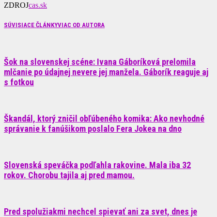
ZDROJ
cas.sk
SÚVISIACE ČLÁNKY
VIAC OD AUTORA
Šok na slovenskej scéne: Ivana Gáboríková prelomila
mlčanie po údajnej nevere jej manžela. Gáborík reaguje aj
s fotkou
Škandál, ktorý zničil obľúbeného komika: Ako nevhodné
správanie k fanúšikom poslalo Fera Jokea na dno
Slovenská speváčka podľahla rakovine. Mala iba 32
rokov. Chorobu tajila aj pred mamou.
Pred spolužiakmi nechcel spievať ani za svet, dnes je