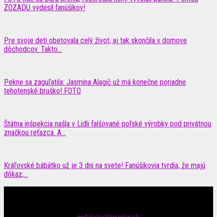
ZOZADU vydesil fanúšikov!
Pre svoje deti obetovala celý život, aj tak skončila v domove
dôchodcov. Takto...
Pekne sa zaguľatila: Jasmina Alagič už má konečne poriadne
tehotenské bruško! FOTO
Štátna inšpekcia našla v Lidli falšované poľské výrobky pod privátnou
značkou reťazca. A...
Kráľovské bábätko už je 3 dni na svete! Fanúšikovia tvrdia, že majú
dôkaz,...
Čítajte MAXimálne len na MAXkách Portál s denným prísunom
spáv zo šoubiznisu
Tipy nám zasielajte na::
redakcia@maxky.sk