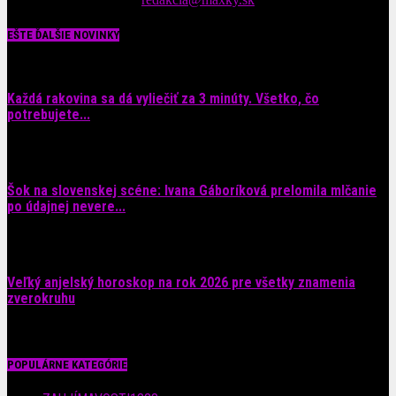
EŠTE ĎALŠIE NOVINKY
Každá rakovina sa dá vyliečiť za 3 minúty. Všetko, čo
potrebujete...
6. augusta 2026
Šok na slovenskej scéne: Ivana Gáboríková prelomila mlčanie
po údajnej nevere...
4. augusta 2026
Veľký anjelský horoskop na rok 2026 pre všetky znamenia
zverokruhu
29. júla 2026
POPULÁRNE KATEGÓRIE