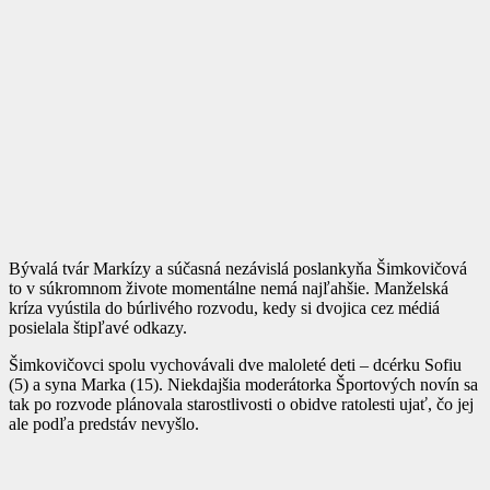
Bývalá tvár Markízy a súčasná nezávislá poslankyňa Šimkovičová
to v súkromnom živote momentálne nemá najľahšie. Manželská
kríza vyústila do búrlivého rozvodu, kedy si dvojica cez médiá
posielala štipľavé odkazy.
Šimkovičovci spolu vychovávali dve maloleté deti – dcérku Sofiu
(5) a syna Marka (15). Niekdajšia moderátorka Športových novín sa
tak po rozvode plánovala starostlivosti o obidve ratolesti ujať, čo jej
ale podľa predstáv nevyšlo.