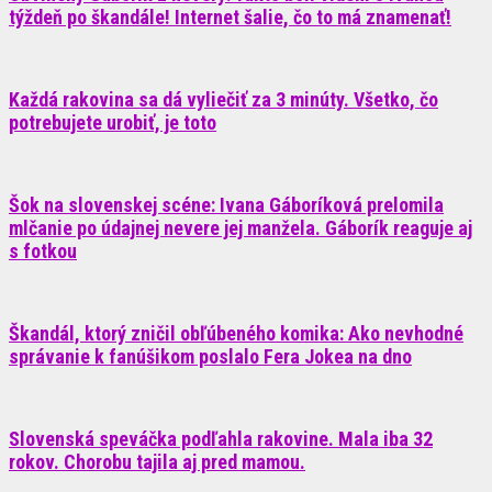
týždeň po škandále! Internet šalie, čo to má znamenať!
Každá rakovina sa dá vyliečiť za 3 minúty. Všetko, čo
potrebujete urobiť, je toto
Šok na slovenskej scéne: Ivana Gáboríková prelomila
mlčanie po údajnej nevere jej manžela. Gáborík reaguje aj
s fotkou
Škandál, ktorý zničil obľúbeného komika: Ako nevhodné
správanie k fanúšikom poslalo Fera Jokea na dno
Slovenská speváčka podľahla rakovine. Mala iba 32
rokov. Chorobu tajila aj pred mamou.