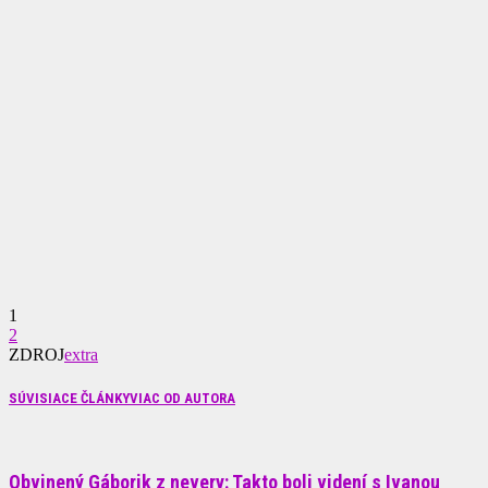
1
2
ZDROJ
extra
SÚVISIACE ČLÁNKY
VIAC OD AUTORA
Obvinený Gáborik z nevery: Takto boli videní s Ivanou