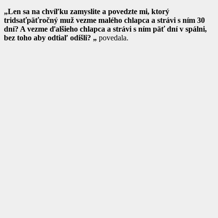
„Len sa na chvíľku zamyslite a povedzte mi, ktorý
tridsaťpäťročný muž vezme malého chlapca a strávi s ním 30
dní? A vezme ďalšieho chlapca a strávi s ním päť dní v spálni,
bez toho aby odtiaľ odišli? „
povedala.