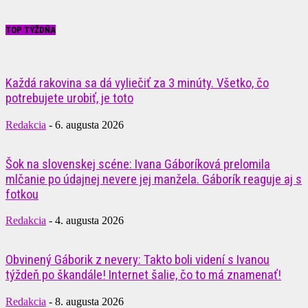
TOP TÝŽDŇA
Každá rakovina sa dá vyliečiť za 3 minúty. Všetko, čo
potrebujete urobiť, je toto
Redakcia
-
6. augusta 2026
Šok na slovenskej scéne: Ivana Gáboríková prelomila
mlčanie po údajnej nevere jej manžela. Gáborík reaguje aj s
fotkou
Redakcia
-
4. augusta 2026
Obvinený Gáborik z nevery: Takto boli videní s Ivanou
týždeň po škandále! Internet šalie, čo to má znamenať!
Redakcia
-
8. augusta 2026