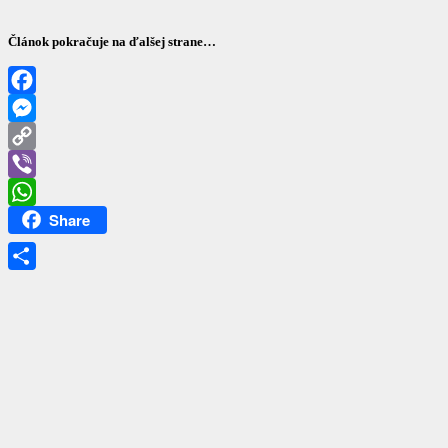
Článok pokračuje na ďalšej strane…
Facebook
Messenger
Copy
Link
Viber
Share
WhatsApp
Share