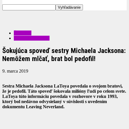
ŠOUBIZ
ZAUJÍMAVOSTI
Šokujúca spoveď sestry Michaela Jacksona:
Nemôžem mlčať, brat bol pedofil!
9. marca 2019
Sestra Michaela Jacksona LaToya povedala o svojom bratovi,
že je pedofil. Táto spoveď šokovala milióny ľudí po celom svete.
LaToya túto informáciu povedala v rozhovore v roku 1993,
ktorý bol nedávno odvysielaný v súvislosti s uvedením
dokumentu Leaving Neverland.