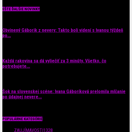
EŠTE ĎALŠIE NOVINKY
Obvinený Gáborik z nevery: Takto boli videní s Ivanou týždeň
po...
8. augusta 2026
Každá rakovina sa dá vyliečiť za 3 minúty. Všetko, čo
potrebujete...
6. augusta 2026
Šok na slovenskej scéne: Ivana Gáboríková prelomila mlčanie
po údajnej nevere...
4. augusta 2026
POPULÁRNE KATEGÓRIE
ZAUJÍMAVOSTI
1328