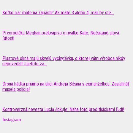
Koľko čiar máte na zápästí? Ak máte 3 alebo 4, mali by ste...
Prvorodička Meghan prekvapivo o rivalke Kate: Nečakané slová
ľútosti
Plastové okná majú skvelú vychytávku, o ktorej vám výrobca nikdy
nepovedal! Ušetríte za...
Drsná hádka priamo na ulici Andreja Bičana s exmanželkou: Zasiahnúť
musela polícia!
Kontroverzná nevesta Lucia šokuje: Nahá foto pred tisíckami ľudí!
Instagram