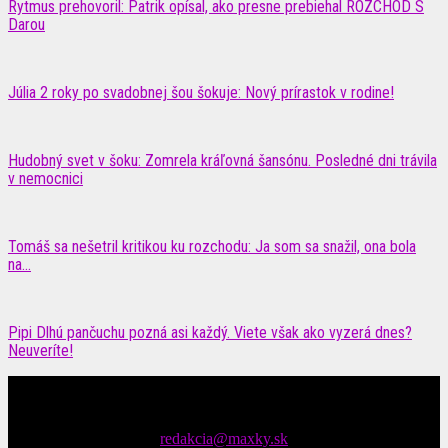
Rytmus prehovoril: Patrik opísal, ako presne prebiehal ROZCHOD S
Darou
Júlia 2 roky po svadobnej šou šokuje: Nový prírastok v rodine!
Hudobný svet v šoku: Zomrela kráľovná šansónu. Posledné dni trávila
v nemocnici
Tomáš sa nešetril kritikou ku rozchodu: Ja som sa snažil, ona bola
na...
Pipi Dlhú pančuchu pozná asi každý. Viete však ako vyzerá dnes?
Neuveríte!
Čítajte MAXimálne len na MAXkách Portál s denným prísunom
spáv zo šoubiznisu
Tipy nám zasielajte na::
redakcia@maxky.sk