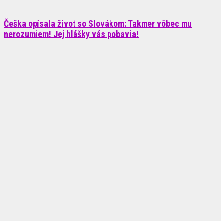
Češka opísala život so Slovákom: Takmer vôbec mu
nerozumiem! Jej hlášky vás pobavia!