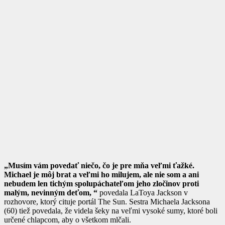
„Musím vám povedať niečo, čo je pre mňa veľmi ťažké.
Michael je môj brat a veľmi ho milujem, ale nie som a ani
nebudem len tichým spolupáchateľom jeho zločinov proti
malým, nevinným deťom, “
povedala LaToya Jackson v
rozhovore, ktorý cituje portál The Sun. Sestra Michaela Jacksona
(60) tiež povedala, že videla šeky na veľmi vysoké sumy, ktoré boli
určené chlapcom, aby o všetkom mlčali.