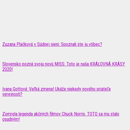
Zuzana Plačková v Súdnej sieni: Spoznali ste ju vôbec?
Slovensko pozná svoju novú MISS: Toto je naša KRÁĽOVNÁ KRÁSY
2020!
Ivana Gottová: Veľká zmena! Ukáže niekedy nového priateľa
verejnosti?
Zomrela legenda akčných filmov Chuck Norris. TOTO sa mu stalo
osudným!