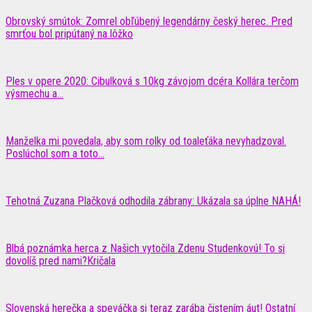
Obrovský smútok: Zomrel obľúbený legendárny český herec. Pred
smrťou bol pripútaný na lôžko
Ples v opere 2020: Cibulková s 10kg závojom dcéra Kollára terčom
výsmechu a...
Manželka mi povedala, aby som rolky od toaleťáka nevyhadzoval.
Poslúchol som a toto...
Tehotná Zuzana Plačková odhodila zábrany: Ukázala sa úplne NAHÁ!
Blbá poznámka herca z Našich vytočila Zdenu Studenkovú! To si
dovolíš pred nami?Kričala
Slovenská herečka a speváčka si teraz zarába čistením áut! Ostatní