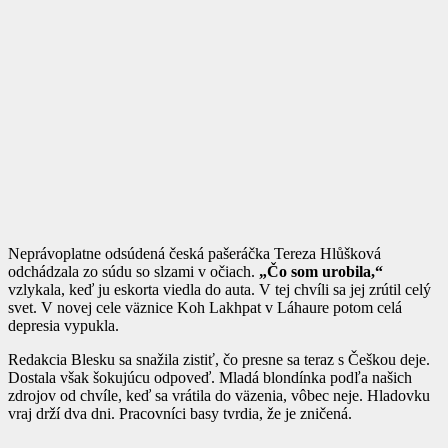
Neprávoplatne odsúdená česká pašeráčka Tereza Hlůšková
odchádzala zo súdu so slzami v očiach.
„Čo som urobila,“
vzlykala, keď ju eskorta viedla do auta. V tej chvíli sa jej zrútil celý
svet. V novej cele väznice Koh Lakhpat v Láhaure potom celá
depresia vypukla.
Redakcia Blesku sa snažila zistiť, čo presne sa teraz s Češkou deje.
Dostala však šokujúcu odpoveď. Mladá blondínka podľa našich
zdrojov od chvíle, keď sa vrátila do väzenia, vôbec neje. Hladovku
vraj drží dva dni. Pracovníci basy tvrdia, že je zničená.