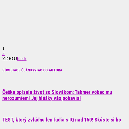
1
2
ZDROJ
blesk
SÚVISIACE ČLÁNKY
VIAC OD AUTORA
Češka opísala život so Slovákom: Takmer vôbec mu
nerozumiem! Jej hlášky vás pobavia!
TEST, ktorý zvládnu len ľudia s IQ nad 150! Skúste si ho