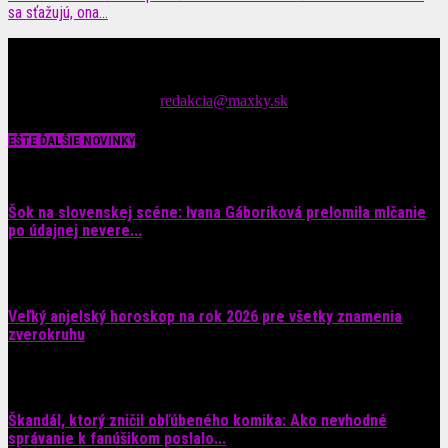
sa sťažujú, ona...
Čítajte MAXimálne len na MAXkách Portál s denným prísunom
spáv zo šoubiznisu
Tipy nám zasielajte na::
redakcia@maxky.sk
EŠTE ĎALŠIE NOVINKY
Šok na slovenskej scéne: Ivana Gáboríková prelomila mlčanie
po údajnej nevere...
4. augusta 2026
Veľký anjelský horoskop na rok 2026 pre všetky znamenia
zverokruhu
29. júla 2026
Škandál, ktorý zničil obľúbeného komika: Ako nevhodné
správanie k fanúšikom poslalo...