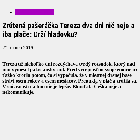
ZAUJÍMAVOSTI
Zrútená pašeráčka Tereza dva dni nič neje a
iba plače: Drží hladovku?
25. marca 2019
Tereza už niekoľko dní rozdýchava tvrdý rozsudok, ktorý nad
ňou vyniesol pakistanský súd. Pred verejnosťou svoje emócie už
ťažko krotila potom, čo si vypočula, že v miestnej drsnej base
strávi osem rokov a osem mesiacov. Prepukla v plač a zrútila sa.
V súčasnosti na tom nie je lepšie. Blonďatá Češka neje a
nekomunikuje.