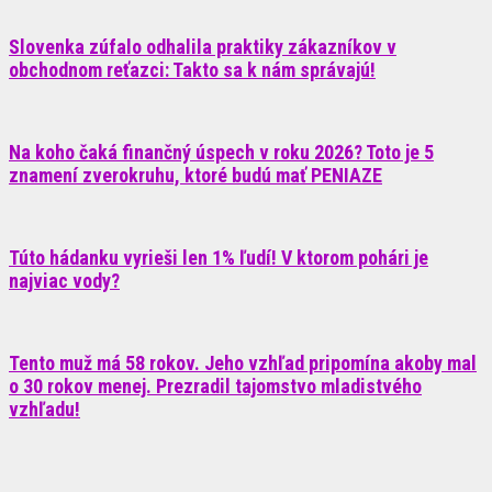
Slovenka zúfalo odhalila praktiky zákazníkov v
obchodnom reťazci: Takto sa k nám správajú!
Na koho čaká finančný úspech v roku 2026? Toto je 5
znamení zverokruhu, ktoré budú mať PENIAZE
Túto hádanku vyrieši len 1% ľudí! V ktorom pohári je
najviac vody?
Tento muž má 58 rokov. Jeho vzhľad pripomína akoby mal
o 30 rokov menej. Prezradil tajomstvo mladistvého
vzhľadu!