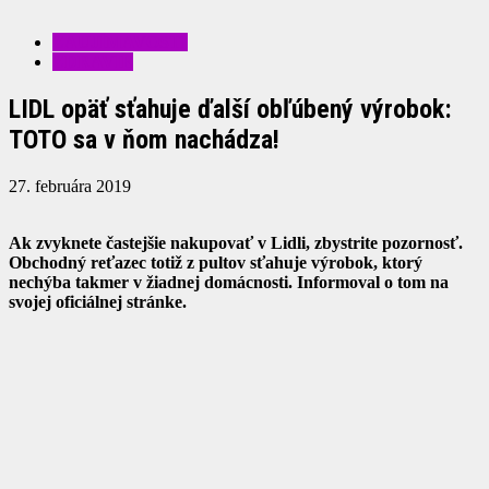
ZAUJÍMAVOSTI
ZDRAVIE
LIDL opäť sťahuje ďalší obľúbený výrobok:
TOTO sa v ňom nachádza!
27. februára 2019
Ak zvyknete častejšie nakupovať v Lidli, zbystrite pozornosť.
Obchodný reťazec totiž z pultov sťahuje výrobok, ktorý
nechýba takmer v žiadnej domácnosti. Informoval o tom na
svojej oficiálnej stránke.