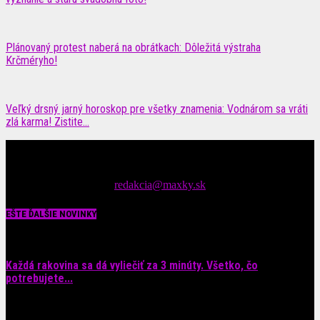
Plánovaný protest naberá na obrátkach: Dôležitá výstraha
Krčméryho!
Veľký drsný jarný horoskop pre všetky znamenia: Vodnárom sa vráti
zlá karma! Zistite...
Čítajte MAXimálne len na MAXkách Portál s denným prísunom
spáv zo šoubiznisu
Tipy nám zasielajte na::
redakcia@maxky.sk
EŠTE ĎALŠIE NOVINKY
Každá rakovina sa dá vyliečiť za 3 minúty. Všetko, čo
potrebujete...
6. augusta 2026