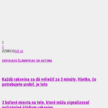
1
2
ZDROJ
lidl.sk
SÚVISIACE ČLÁNKY
VIAC OD AUTORA
Každá rakovina sa dá vyliečiť za 3 minúty. Všetko, čo
potrebujete urobiť, je toto
3 boľavé miesta na tele, ktoré môžu signalizovať
počiatočné štádium rakoviny