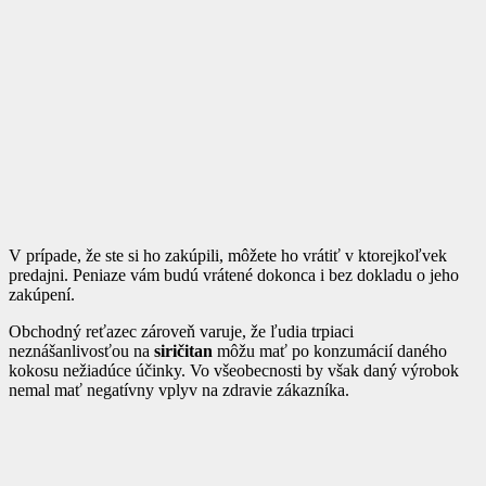
V prípade, že ste si ho zakúpili, môžete ho vrátiť v ktorejkoľvek
predajni. Peniaze vám budú vrátené dokonca i bez dokladu o jeho
zakúpení.
Obchodný reťazec zároveň varuje, že ľudia trpiaci
neznášanlivosťou na
siričitan
môžu mať po konzumácií daného
kokosu nežiadúce účinky. Vo všeobecnosti by však daný výrobok
nemal mať negatívny vplyv na zdravie zákazníka.