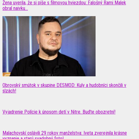
Žena uverila, že si píše s filmovou hviezdou: Falošný Rami Malek
obral naivku...
Obrovský smútok v skupine DESMOD: Kuly a hudobníci skončili v
slzách!
Vyjadrenie Polície k únosom detí v Nitre. Buďte obozretní!
Malachovskí oslávili 29 rokov manželstva: Iveta zverejnila krásne
vyznanie a starú svadobnú foto!