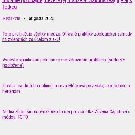
mlčanie po údajnej nevere jej manžela. Gáborík reaguje aj s
fotkou
Redakcia
-
4. augusta 2026
Toto prekračuje všetky medze. Otrasné praktiky zoologickej záhrady
na zvieratách za účelom zisku!
Vyriešte spánkovou polohou rôzne zdravotné problémy (vedecky
podložené)
Dostali ma do toho colníci! Tereza Hlůšková povedala, ako to bolo s
heroinom...
Nudná alebo šmrncovná? Ako to má prezidentka Zuzana Čaputová s
módou: FOTO