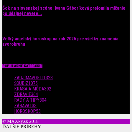
Šok na slovenskej scéne: Ivana Gáboríková prelomila mlčanie
po údajnej nevere...
4. augusta 2026
Veľký anjelský horoskop na rok 2026 pre všetky znamenia
zverokruhu
29. júla 2026
POPULÁRNE KATEGÓRIE
ZAUJÍMAVOSTI
1328
ŠOUBIZ
1075
KRÁSA A MÓDA
392
ZDRAVIE
364
RADY A TIPY
304
ZÁBAVA
133
HOROSKOP
53
© MAXky.sk 2018
ĎALŠIE PRÍBEHY