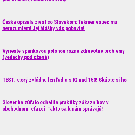
Češka opísala život so Slovákom: Takmer vôbec mu
nerozumiem! Jej hlášky vás pobavia!
Vyriešte spánkovou polohou rôzne zdravotné problémy
(vedecky podložené)
TEST, ktorý zvládnu len ľudia s IQ nad 150! Skúste si ho
Slovenka zúfalo odhalila praktiky zákazníkov v
obchodnom reťazci: Takto sa k nám správajú!