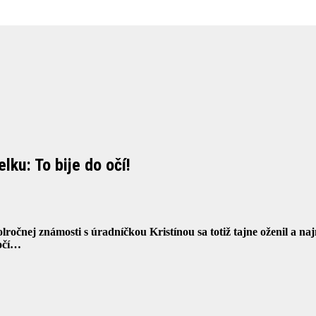
ku: To bije do očí!
čnej známosti s úradníčkou Kristínou sa totiž tajne oženil a najnov
 očí…