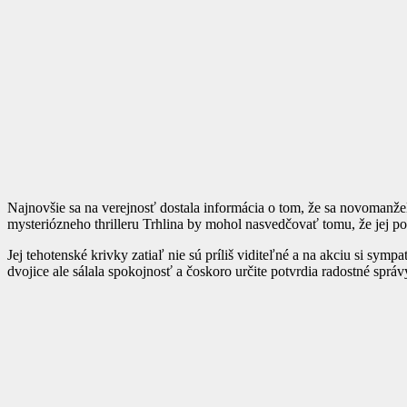
Najnovšie sa na verejnosť dostala informácia o tom, že sa novomanželi
mysteriózneho thrilleru Trhlina by mohol nasvedčovať tomu, že jej po
Jej tehotenské krivky zatiaľ nie sú príliš viditeľné a na akciu si sym
dvojice ale sálala spokojnosť a čoskoro určite potvrdia radostné správ