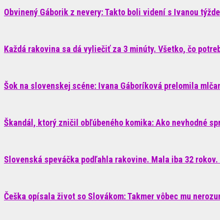
Obvinený Gáborik z nevery: Takto boli videní s Ivanou týžde
Každá rakovina sa dá vyliečiť za 3 minúty. Všetko, čo potrebu
Šok na slovenskej scéne: Ivana Gáboríková prelomila mlčani
Škandál, ktorý zničil obľúbeného komika: Ako nevhodné sp
Slovenská speváčka podľahla rakovine. Mala iba 32 rokov. 
Češka opísala život so Slovákom: Takmer vôbec mu nerozum