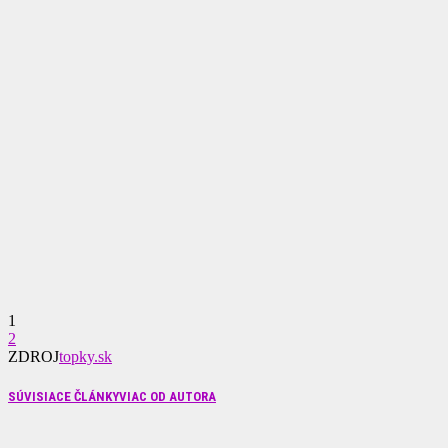
1
2
ZDROJ
topky.sk
SÚVISIACE ČLÁNKY
VIAC OD AUTORA