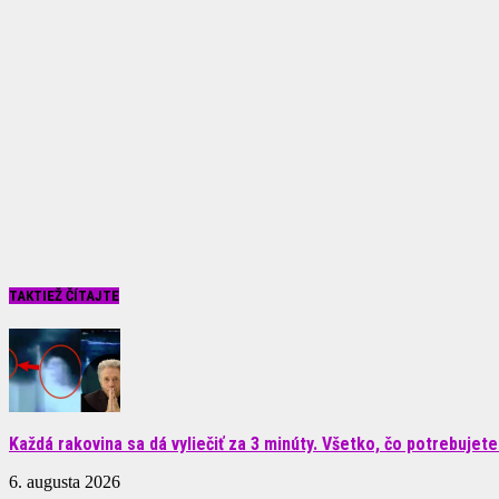
TAKTIEŽ ČÍTAJTE
Každá rakovina sa dá vyliečiť za 3 minúty. Všetko, čo potrebujete.
6. augusta 2026