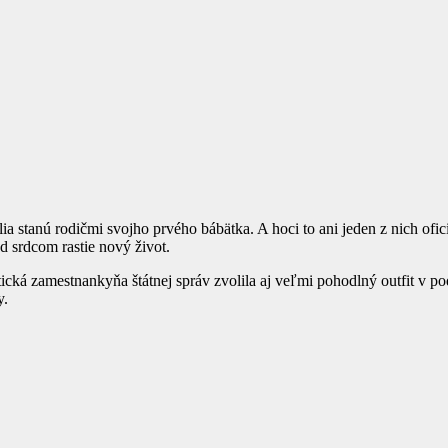
a stanú rodičmi svojho prvého bábätka. A hoci to ani jeden z nich ofici
d srdcom rastie nový život.
patická zamestnankyňa štátnej správ zvolila aj veľmi pohodlný outfit v p
y.