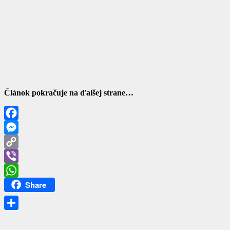
Článok pokračuje na ďalšej strane…
Facebook
Messenger
Copy
Link
Viber
Share
WhatsApp
Share