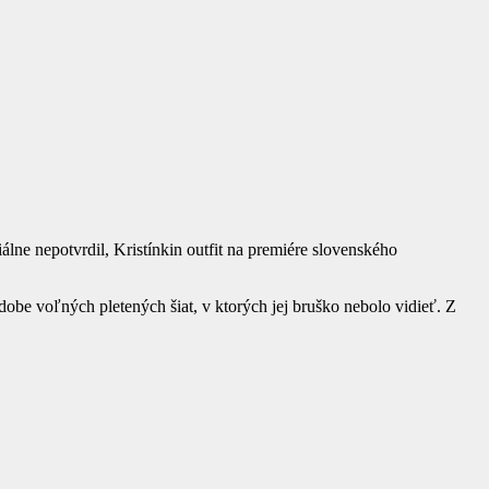
álne nepotvrdil, Kristínkin outfit na premiére slovenského
odobe voľných pletených šiat, v ktorých jej bruško nebolo vidieť. Z