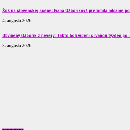
Šok na slovenskej scéne: Ivana Gáboríková prelomila mlčanie po 
4. augusta 2026
Obvinený Gáborik z nevery: Takto boli videní s Ivanou týždeň po..
8. augusta 2026