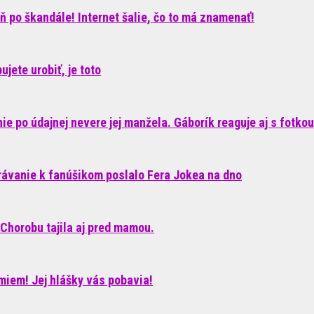
ň po škandále! Internet šalie, čo to má znamenať!
jete urobiť, je toto
e po údajnej nevere jej manžela. Gáborík reaguje aj s fotkou
rávanie k fanúšikom poslalo Fera Jokea na dno
Chorobu tajila aj pred mamou.
iem! Jej hlášky vás pobavia!