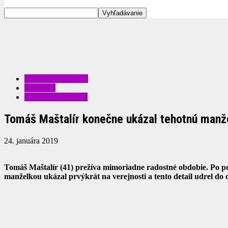
KRÁSA A MÓDA
ŠOUBIZ
ZAUJÍMAVOSTI
Tomáš Maštalír konečne ukázal tehotnú manžel
24. januára 2019
Tomáš Maštalír (41) prežíva mimoriadne radostné obdobie. Po polro
manželkou ukázal prvýkrát na verejnosti a tento detail udrel do