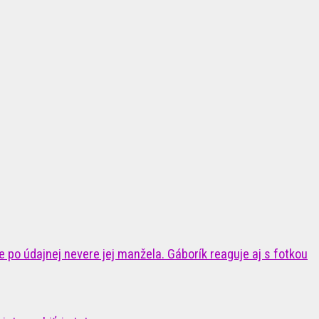
 po údajnej nevere jej manžela. Gáborík reaguje aj s fotkou