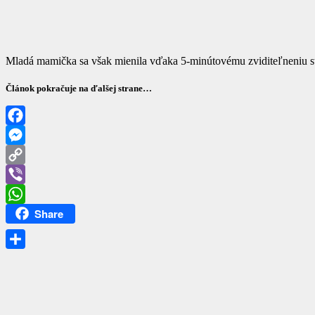
Mladá mamička sa však mienila vďaka 5-minútovému zviditeľneniu sta
Článok pokračuje na ďalšej strane…
Facebook
Messenger
Copy
Link
Viber
Share
WhatsApp
Share