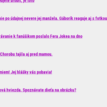
jete urobiť, je toto
e po údajnej nevere jej manžela. Gáborík reaguje aj s fotkou
rávanie k fanúšikom poslalo Fera Jokea na dno
Chorobu tajila aj pred mamou.
iem! Jej hlášky vás pobavia!
ková hviezda. Spoznávate dieťa na obrázku?