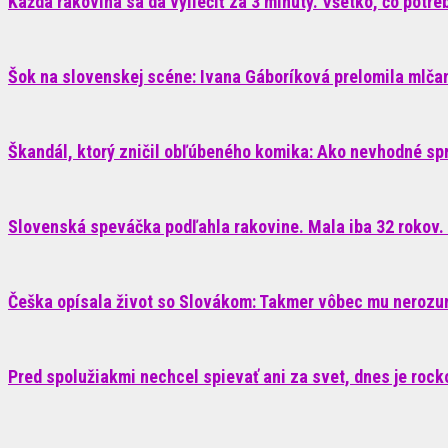
Každá rakovina sa dá vyliečiť za 3 minúty. Všetko, čo potrebu
Šok na slovenskej scéne: Ivana Gáboríková prelomila mlčani
Škandál, ktorý zničil obľúbeného komika: Ako nevhodné sp
Slovenská speváčka podľahla rakovine. Mala iba 32 rokov. 
Češka opísala život so Slovákom: Takmer vôbec mu nerozum
Pred spolužiakmi nechcel spievať ani za svet, dnes je roc