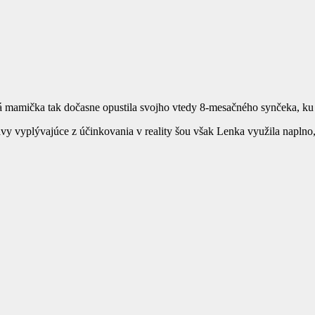
ná mamička tak dočasne opustila svojho vtedy 8-mesačného synčeka, ku
ávy vyplývajúce z účinkovania v reality šou však Lenka využila naplno,