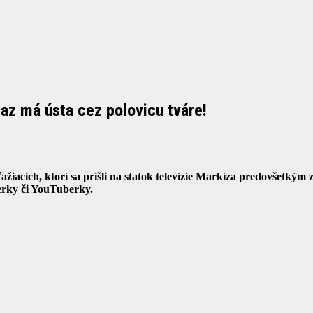
raz má ústa cez polovicu tváre!
ažiacich, ktorí sa prišli na statok televízie Markíza predovšetkým
cerky či YouTuberky.