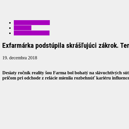
KRÁSA A MÓDA
ŠOUBIZ
ZAUJÍMAVOSTI
Exfarmárka podstúpila skrášľujúci zákrok. Te
19. decembra 2018
Desiaty ročník reality šou Farma bol bohatý na slávuchtivých súť
pričom pri odchode z relácie mienila rozbehnúť kariéru influen