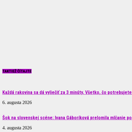
TAKTIEŽ ČÍTAJTE
Každá rakovina sa dá vyliečiť za 3 minúty. Všetko, čo potrebujete.
6. augusta 2026
Šok na slovenskej scéne: Ivana Gáboríková prelomila mlčanie po 
4. augusta 2026