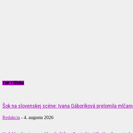
TOP TÝŽDŇA
Šok na slovenskej scéne: Ivana Gáboríková prelomila mlčanie
Redakcia
-
4. augusta 2026