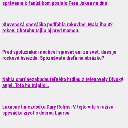
správanie k fanúšikom poslalo Fera Jokea na dno
Slovenská speváčka podľahla rakovine. Mala iba 32
rokov. Chorobu tajila aj pred mamou.
Pred spolužiakmi nechcel spievať ani za svet, dnes je
rocková hviezda. Spoznávate dieťa na obrázku?
Náhla smrť nezabudnuteľného hrdinu z telenovely Divoký
anjel. Toto ho trápilo…
Luxusné hniezdočko Dary Rolins: V tejto vile si užíva
speváčka život s dcérou Laurou