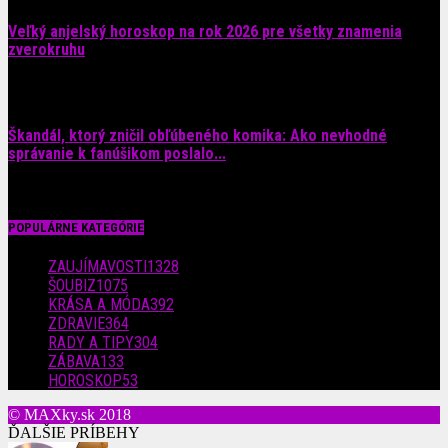
Veľký anjelský horoskop na rok 2026 pre všetky znamenia
zverokruhu
29. júla 2026
Škandál, ktorý zničil obľúbeného komika: Ako nevhodné
správanie k fanúšikom poslalo...
28. júla 2026
POPULÁRNE KATEGÓRIE
ZAUJÍMAVOSTI
1328
ŠOUBIZ
1075
KRÁSA A MÓDA
392
ZDRAVIE
364
RADY A TIPY
304
ZÁBAVA
133
HOROSKOP
53
© MAXky.sk 2018
ĎALŠIE PRÍBEHY