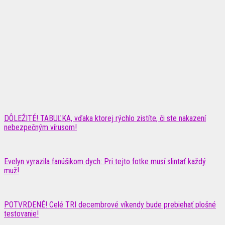
DÔLEŽITÉ! TABUĽKA, vďaka ktorej rýchlo zistíte, či ste nakazení
nebezpečným vírusom!
Evelyn vyrazila fanúšikom dych: Pri tejto fotke musí slintať každý
muž!
POTVRDENÉ! Celé TRI decembrové víkendy bude prebiehať plošné
testovanie!