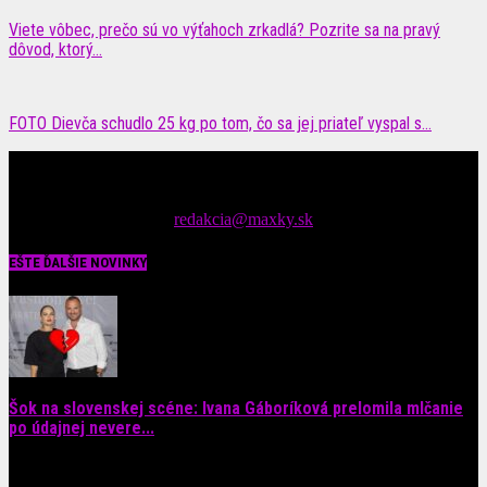
Viete vôbec, prečo sú vo výťahoch zrkadlá? Pozrite sa na pravý
dôvod, ktorý...
FOTO Dievča schudlo 25 kg po tom, čo sa jej priateľ vyspal s...
Čítajte MAXimálne len na MAXkách Portál s denným prísunom
spáv zo šoubiznisu
Tipy nám zasielajte na::
redakcia@maxky.sk
EŠTE ĎALŠIE NOVINKY
Šok na slovenskej scéne: Ivana Gáboríková prelomila mlčanie
po údajnej nevere...
4. augusta 2026