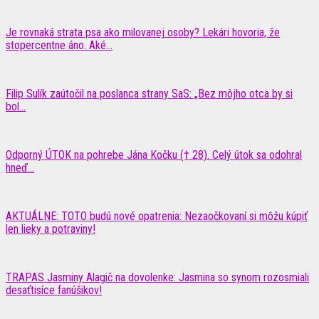
Je rovnaká strata psa ako milovanej osoby? Lekári hovoria, že
stopercentne áno. Aké...
Filip Sulík zaútočil na poslanca strany SaS: „Bez môjho otca by si
bol...
Odporný ÚTOK na pohrebe Jána Kočku († 28). Celý útok sa odohral
hneď...
AKTUÁLNE: TOTO budú nové opatrenia: Nezaočkovaní si môžu kúpiť
len lieky a potraviny!
TRAPAS Jasminy Alagič na dovolenke: Jasmina so synom rozosmiali
desaťtisíce fanúšikov!