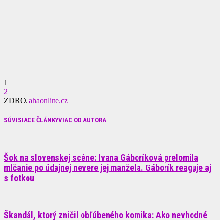
1
2
ZDROJ
ahaonline.cz
SÚVISIACE ČLÁNKY
VIAC OD AUTORA
Šok na slovenskej scéne: Ivana Gáboríková prelomila
mlčanie po údajnej nevere jej manžela. Gáborík reaguje aj
s fotkou
Škandál, ktorý zničil obľúbeného komika: Ako nevhodné