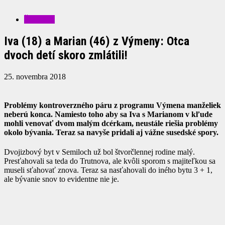
ŠOUBIZ
Iva (18) a Marian (46) z Výmeny: Otca
dvoch detí skoro zmlátili!
25. novembra 2018
Problémy kontroverzného páru z programu Výmena manželiek
neberú konca. Namiesto toho aby sa Iva s Marianom v kľude
mohli venovať dvom malým dcérkam, neustále riešia problémy
okolo bývania. Teraz sa navyše pridali aj vážne susedské spory.
Dvojizbový byt v Semiloch už bol štvorčlennej rodine malý.
Presťahovali sa teda do Trutnova, ale kvôli sporom s majiteľkou sa
museli sťahovať znova. Teraz sa nasťahovali do iného bytu 3 + 1,
ale bývanie snov to evidentne nie je.