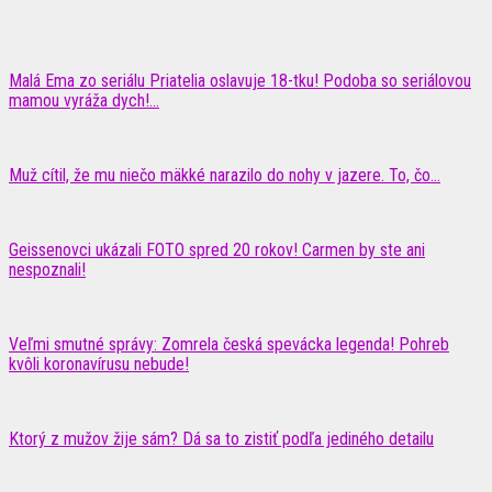
Malá Ema zo seriálu Priatelia oslavuje 18-tku! Podoba so seriálovou
mamou vyráža dych!...
Muž cítil, že mu niečo mäkké narazilo do nohy v jazere. To, čo...
Geissenovci ukázali FOTO spred 20 rokov! Carmen by ste ani
nespoznali!
Veľmi smutné správy: Zomrela česká spevácka legenda! Pohreb
kvôli koronavírusu nebude!
Ktorý z mužov žije sám? Dá sa to zistiť podľa jediného detailu