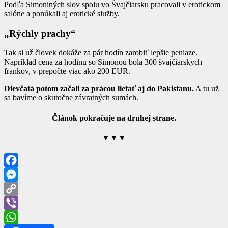
Podľa Simoniných slov spolu vo Švajčiarsku pracovali v erotickom
salóne a ponúkali aj erotické služby.
„Rýchly prachy“
Tak si už človek dokáže za pár hodín zarobiť lepšie peniaze.
Napríklad cena za hodinu so Simonou bola 300 švajčiarskych
frankov, v prepočte viac ako 200 EUR.
Dievčatá potom začali za prácou lietať aj do Pakistanu.
A tu už
sa bavíme o skutočne závratných sumách.
Článok pokračuje na druhej strane.
▼▼▼
Facebook
Messenger
Copy
Link
Viber