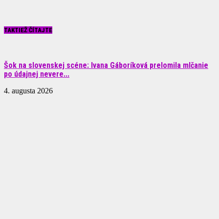
TAKTIEŽ ČÍTAJTE
Šok na slovenskej scéne: Ivana Gáboríková prelomila mlčanie
po údajnej nevere...
4. augusta 2026