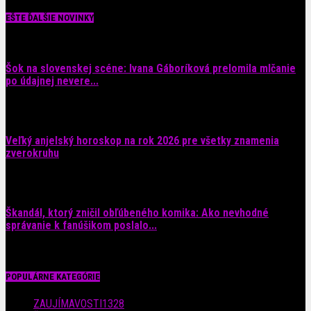
EŠTE ĎALŠIE NOVINKY
Šok na slovenskej scéne: Ivana Gáboríková prelomila mlčanie
po údajnej nevere...
4. augusta 2026
Veľký anjelský horoskop na rok 2026 pre všetky znamenia
zverokruhu
29. júla 2026
Škandál, ktorý zničil obľúbeného komika: Ako nevhodné
správanie k fanúšikom poslalo...
28. júla 2026
POPULÁRNE KATEGÓRIE
ZAUJÍMAVOSTI
1328