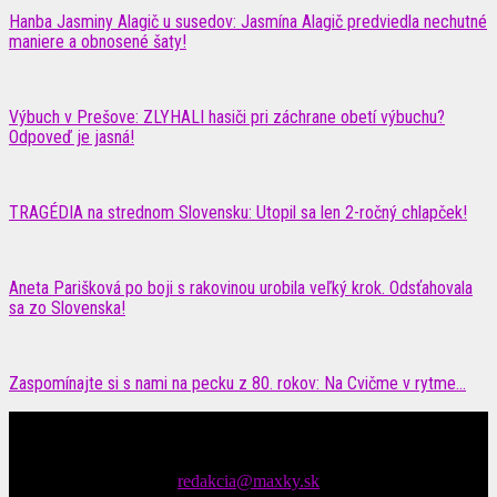
Hanba Jasminy Alagič u susedov: Jasmína Alagič predviedla nechutné
maniere a obnosené šaty!
Výbuch v Prešove: ZLYHALI hasiči pri záchrane obetí výbuchu?
Odpoveď je jasná!
TRAGÉDIA na strednom Slovensku: Utopil sa len 2-ročný chlapček!
Aneta Parišková po boji s rakovinou urobila veľký krok. Odsťahovala
sa zo Slovenska!
Zaspomínajte si s nami na pecku z 80. rokov: Na Cvičme v rytme...
Čítajte MAXimálne len na MAXkách Portál s denným prísunom
spáv zo šoubiznisu
Tipy nám zasielajte na::
redakcia@maxky.sk