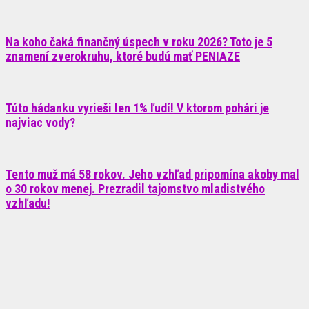
Na koho čaká finančný úspech v roku 2026? Toto je 5
znamení zverokruhu, ktoré budú mať PENIAZE
Túto hádanku vyrieši len 1% ľudí! V ktorom pohári je
najviac vody?
Tento muž má 58 rokov. Jeho vzhľad pripomína akoby mal
o 30 rokov menej. Prezradil tajomstvo mladistvého
vzhľadu!