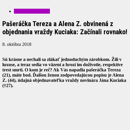
ZAUJÍMAVOSTI
Pašeráčka Tereza a Alena Z. obvinená z
objednania vraždy Kuciaka: Začínali rovnako!
8. októbra 2018
Sú krásne a nechali sa zlákať jednoduchým zárobkom. Žili v
luxuse, a teraz sedia vo väzení a hrozí im doživotie, respektíve
trest smrti. O kom je reč? Ak Vás napadla pašeráčka Tereza
(21), máte bod. Ďalšou ženou zodpovedajúcou popisu je Alena
Z. (44), údajná objednavateľka vraždy novinára Jána Kuciaka
(†27).