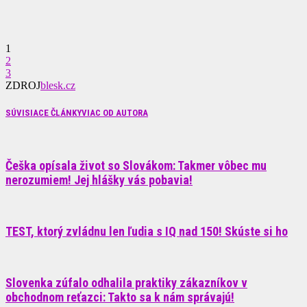
1
2
3
ZDROJ
blesk.cz
SÚVISIACE ČLÁNKY
VIAC OD AUTORA
Češka opísala život so Slovákom: Takmer vôbec mu
nerozumiem! Jej hlášky vás pobavia!
TEST, ktorý zvládnu len ľudia s IQ nad 150! Skúste si ho
Slovenka zúfalo odhalila praktiky zákazníkov v
obchodnom reťazci: Takto sa k nám správajú!