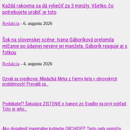
Každá rakovina sa dá vyliečiť za 3 minúty. Všetko, čo
potrebujete urobiť, je toto
Redakcia
-
6. augusta 2026
Šok na slovenskej scéne: Ivana Gáboríková prelomila
mlčanie po údajnej nevere jej manžela. Gáborík reaguje aj s
fotkou
Redakcia
-
4. augusta 2026
Ozvali sa svedkovia: Mladučká Mirka z Farmy lieta v obrovských
problémoch! Prevalili sa...
Podnikateľ? Šokujúce ZISTENIE o Ivanovi zo Svadby na prvý pohľad:
Toto je jeho...
Ako dosiahnúť maximálne kvitnutie ORCHIDEÍ? Tieto rady pomôžu