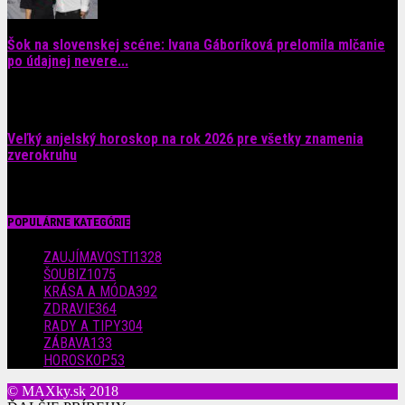
Šok na slovenskej scéne: Ivana Gáboríková prelomila mlčanie
po údajnej nevere...
4. augusta 2026
Veľký anjelský horoskop na rok 2026 pre všetky znamenia
zverokruhu
29. júla 2026
POPULÁRNE KATEGÓRIE
ZAUJÍMAVOSTI
1328
ŠOUBIZ
1075
KRÁSA A MÓDA
392
ZDRAVIE
364
RADY A TIPY
304
ZÁBAVA
133
HOROSKOP
53
© MAXky.sk 2018