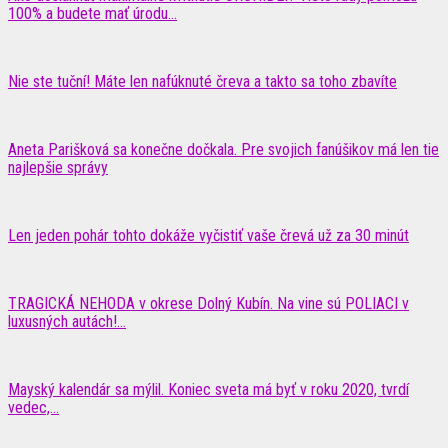
100% a budete mať úrodu...
Nie ste tuční! Máte len nafúknuté čreva a takto sa toho zbavíte
Aneta Parišková sa konečne dočkala. Pre svojich fanúšikov má len tie
najlepšie správy
Len jeden pohár tohto dokáže vyčistiť vaše črevá už za 30 minút
TRAGICKÁ NEHODA v okrese Dolný Kubín. Na vine sú POLIACI v
luxusných autách!...
Mayský kalendár sa mýlil. Koniec sveta má byť v roku 2020, tvrdí
vedec,...