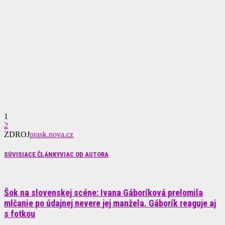
1
2
ZDROJ
prask.nova.cz
SÚVISIACE ČLÁNKY
VIAC OD AUTORA
Šok na slovenskej scéne: Ivana Gáboríková prelomila
mlčanie po údajnej nevere jej manžela. Gáborík reaguje aj
s fotkou