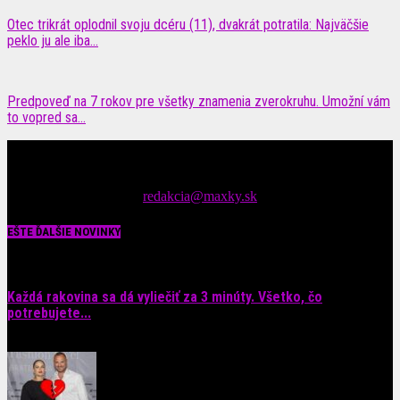
Otec trikrát oplodnil svoju dcéru (11), dvakrát potratila: Najväčšie
peklo ju ale iba...
Predpoveď na 7 rokov pre všetky znamenia zverokruhu. Umožní vám
to vopred sa...
Čítajte MAXimálne len na MAXkách Portál s denným prísunom
spáv zo šoubiznisu
Tipy nám zasielajte na::
redakcia@maxky.sk
EŠTE ĎALŠIE NOVINKY
Každá rakovina sa dá vyliečiť za 3 minúty. Všetko, čo
potrebujete...
6. augusta 2026