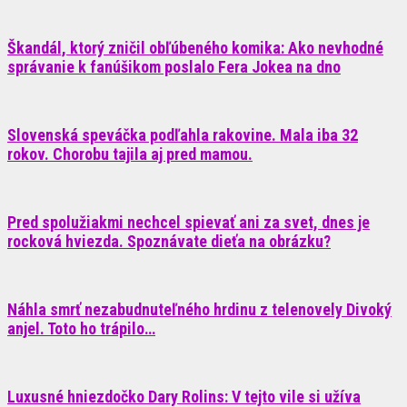
Škandál, ktorý zničil obľúbeného komika: Ako nevhodné
správanie k fanúšikom poslalo Fera Jokea na dno
Slovenská speváčka podľahla rakovine. Mala iba 32
rokov. Chorobu tajila aj pred mamou.
Pred spolužiakmi nechcel spievať ani za svet, dnes je
rocková hviezda. Spoznávate dieťa na obrázku?
Náhla smrť nezabudnuteľného hrdinu z telenovely Divoký
anjel. Toto ho trápilo…
Luxusné hniezdočko Dary Rolins: V tejto vile si užíva