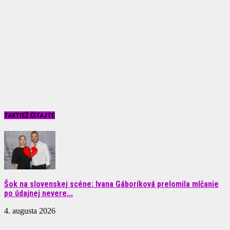
TAKTIEŽ ČÍTAJTE
Šok na slovenskej scéne: Ivana Gáboríková prelomila mlčanie
po údajnej nevere...
4. augusta 2026