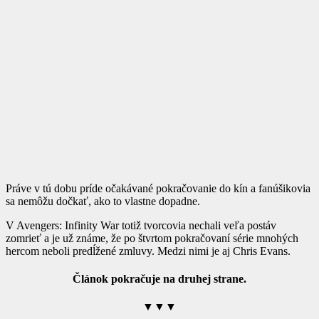
Práve v tú dobu príde očakávané pokračovanie do kín a fanúšikovia
sa nemôžu dočkať, ako to vlastne dopadne.
V Avengers: Infinity War totiž tvorcovia nechali veľa postáv
zomrieť a je už známe, že po štvrtom pokračovaní série mnohých
hercom neboli predĺžené zmluvy. Medzi nimi je aj Chris Evans.
Článok pokračuje na druhej strane.
▼▼▼