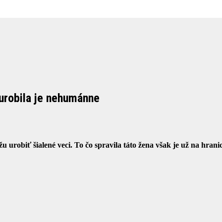
 urobila je nehumánne
u urobiť šialené veci. To čo spravila táto žena však je už na hrani