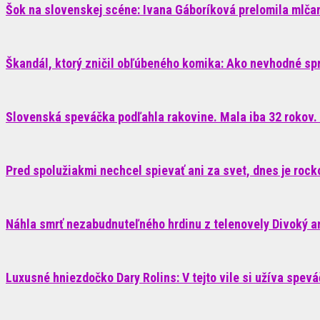
Šok na slovenskej scéne: Ivana Gáboríková prelomila mlčani
Škandál, ktorý zničil obľúbeného komika: Ako nevhodné sp
Slovenská speváčka podľahla rakovine. Mala iba 32 rokov. 
Pred spolužiakmi nechcel spievať ani za svet, dnes je roc
Náhla smrť nezabudnuteľného hrdinu z telenovely Divoký anj
Luxusné hniezdočko Dary Rolins: V tejto vile si užíva spev