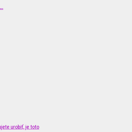
..
ete urobiť, je toto