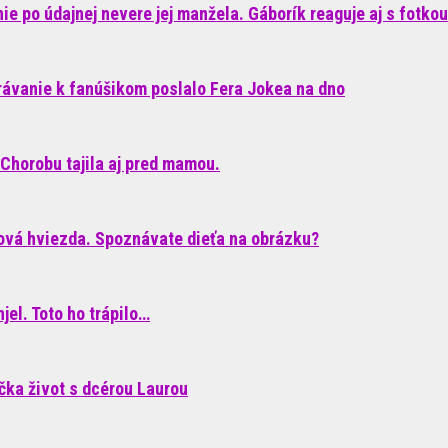
e po údajnej nevere jej manžela. Gáborík reaguje aj s fotkou
rávanie k fanúšikom poslalo Fera Jokea na dno
Chorobu tajila aj pred mamou.
ková hviezda. Spoznávate dieťa na obrázku?
el. Toto ho trápilo…
áčka život s dcérou Laurou