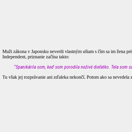
Muži zákona v Japonsku neverili vlastným ušiam s čím sa im žena priš
Independent, priznanie začína takto:
“
Spanikárila som, keď som porodila neživé dieťatko. Tela som sa
Tu však jej rozprávanie ani zďaleka nekončí. Potom ako sa nevedela zb