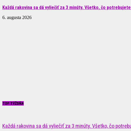
Každá rakovina sa dá vyliečiť za 3 minúty. Všetko, čo potrebujete.
6. augusta 2026
TOP TÝŽDŇA
Každá rakovina sa dá vyliečiť za 3 minúty. Všetko, čo potrebuj