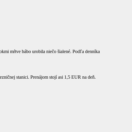
rokmi mŕtve bábo urobila niečo šialené. Podľa denníka
ezničnej stanici. Prenájom stojí asi 1,5 EUR na deň.