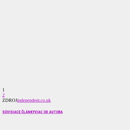
1
2
ZDROJ
independent.co.uk
SÚVISIACE ČLÁNKY
VIAC OD AUTORA