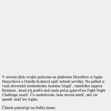
V novom diele svojho podcastu na platforme HeroHero si Agáta
Hanychová a Ornella Koktová opäť nebrali servítky. Na paškál si
vzali slovenskú moderátorku Jasminu Alagič , manželku rappera
Rytmusa , ktorá ich podľa nich mala počas galavečera Fight Night
Challenge uraziť. Čo nasledovalo, bola slovná smršť, akú vie
spustiť snáď len Agáta.
Článok pokračuje na ďalšej strane.