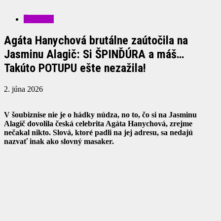
ŠOUBIZ
Agáta Hanychová brutálne zaútočila na
Jasminu Alagič: Si ŠPINĎÚRA a máš…
Takúto POTUPU ešte nezažila!
2. júna 2026
V šoubiznise nie je o hádky núdza, no to, čo si na Jasminu
Alagič dovolila česká celebrita Agáta Hanychová, zrejme
nečakal nikto. Slová, ktoré padli na jej adresu, sa nedajú
nazvať inak ako slovný masaker.