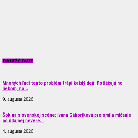
TAKTIEŽ ČÍTAJTE
Mnohých ľudí tento problém trápi každý deň: Potláčajú ho
liekom, no...
9. augusta 2026
Šok na slovenskej scéne: Ivana Gáboríková prelomila mlčanie
po údajnej nevere...
4. augusta 2026