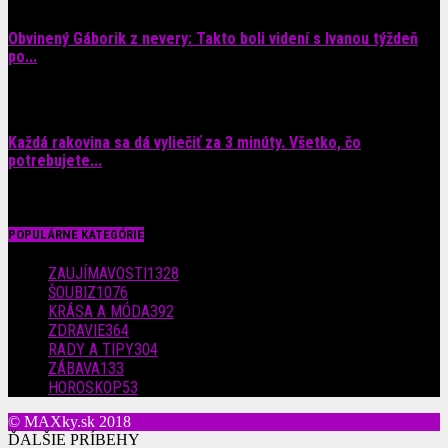
Obvinený Gáborik z nevery: Takto boli videní s Ivanou týždeň
po...
8. augusta 2026
Každá rakovina sa dá vyliečiť za 3 minúty. Všetko, čo
potrebujete...
6. augusta 2026
POPULÁRNE KATEGÓRIE
ZAUJÍMAVOSTI
1328
ŠOUBIZ
1076
KRÁSA A MÓDA
392
ZDRAVIE
364
RADY A TIPY
304
ZÁBAVA
133
HOROSKOP
53
© MAXky.sk 2018
ĎALŠIE PRÍBEHY