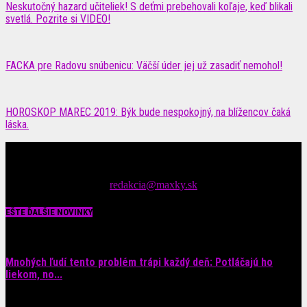
Neskutočný hazard učiteliek! S deťmi prebehovali koľaje, keď blikali
svetlá. Pozrite si VIDEO!
FACKA pre Radovu snúbenicu: Väčší úder jej už zasadiť nemohol!
HOROSKOP MAREC 2019: Býk bude nespokojný, na blížencov čaká
láska.
Čítajte MAXimálne len na MAXkách Portál s denným prísunom
spáv zo šoubiznisu
Tipy nám zasielajte na::
redakcia@maxky.sk
EŠTE ĎALŠIE NOVINKY
Mnohých ľudí tento problém trápi každý deň: Potláčajú ho
liekom, no...
9. augusta 2026