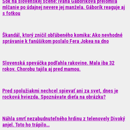
Šok na slovenskej scéne: Ivana Gáboríková prelomila
mlčanie po údajnej nevere jej manžela. Gáborík reaguje aj
s fotkou
Škandál, ktorý zničil obľúbeného komika: Ako nevhodné
správanie k fanúšikom poslalo Fera Jokea na dno
Slovenská speváčka podľahla rakovine. Mala iba 32
rokov. Chorobu tajila aj pred mamou.
Pred spolužiakmi nechcel spievať ani za svet, dnes je
rocková hviezda. Spoznávate dieťa na obrázku?
Náhla smrť nezabudnuteľného hrdinu z telenovely Divoký
anjel. Toto ho trápilo…