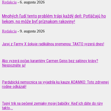
Redakcia
-
6. augusta 2026
Mnohých ľudí tento problém trápi každý deň: Potláčajú ho
liekom, no môže byť príznakom rakoviny!
Redakcia
-
9. augusta 2026
Juraj z Farmy X šokuje radikálnou premenou: TAKTO vyzerá dnes!
Ako vyzerá počas karantény Carmen Geiss bez salónov krásy?
Nespoznáte ju!
Pardubická nemocnica sa vyjadrila ku kauze ADAMKO: Toto zdrvenej
rodine odkázali!
Tajný trik na pečené zemiaky mojej babičky: Keď ich dáte do rúry
takto,...