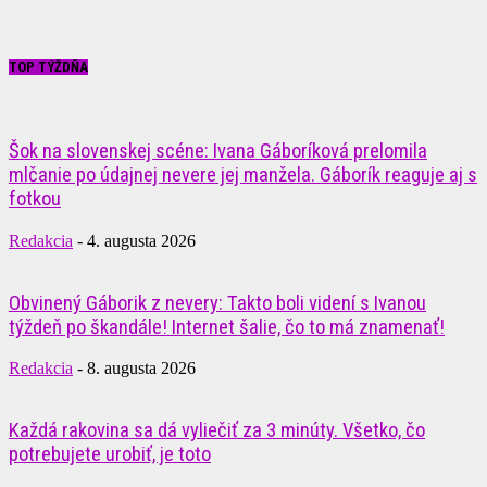
TOP TÝŽDŇA
Šok na slovenskej scéne: Ivana Gáboríková prelomila
mlčanie po údajnej nevere jej manžela. Gáborík reaguje aj s
fotkou
Redakcia
-
4. augusta 2026
Obvinený Gáborik z nevery: Takto boli videní s Ivanou
týždeň po škandále! Internet šalie, čo to má znamenať!
Redakcia
-
8. augusta 2026
Každá rakovina sa dá vyliečiť za 3 minúty. Všetko, čo
potrebujete urobiť, je toto