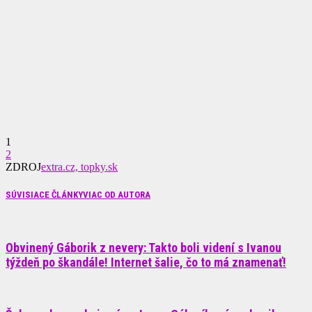
1
2
ZDROJ
extra.cz, topky.sk
SÚVISIACE ČLÁNKY
VIAC OD AUTORA
Obvinený Gáborik z nevery: Takto boli videní s Ivanou
týždeň po škandále! Internet šalie, čo to má znamenať!