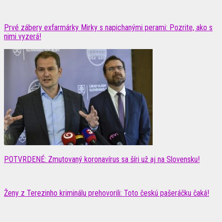
Prvé zábery exfarmárky Mirky s napichanými perami: Pozrite, ako s
nimi vyzerá!
POTVRDENÉ: Zmutovaný koronavírus sa šíri už aj na Slovensku!
Ženy z Terezinho kriminálu prehovorili: Toto českú pašeráčku čaká!