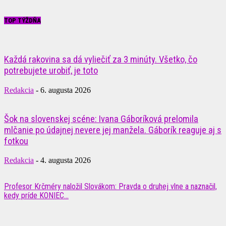
TOP TÝŽDŇA
Každá rakovina sa dá vyliečiť za 3 minúty. Všetko, čo
potrebujete urobiť, je toto
Redakcia
-
6. augusta 2026
Šok na slovenskej scéne: Ivana Gáboríková prelomila
mlčanie po údajnej nevere jej manžela. Gáborík reaguje aj s
fotkou
Redakcia
-
4. augusta 2026
Profesor Krčméry naložil Slovákom: Pravda o druhej vlne a naznačil,
kedy príde KONIEC...