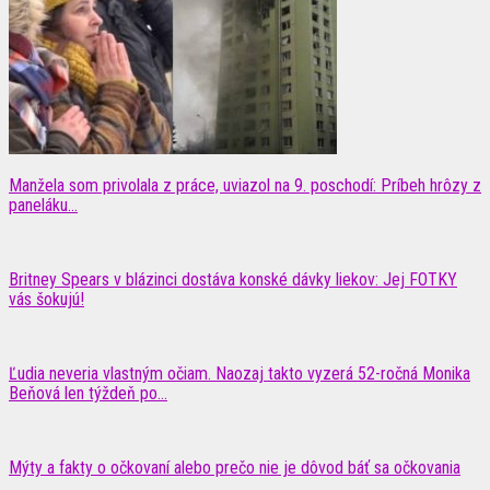
Manžela som privolala z práce, uviazol na 9. poschodí: Príbeh hrôzy z
paneláku...
Britney Spears v blázinci dostáva konské dávky liekov: Jej FOTKY
vás šokujú!
Ľudia neveria vlastným očiam. Naozaj takto vyzerá 52-ročná Monika
Beňová len týždeň po...
Mýty a fakty o očkovaní alebo prečo nie je dôvod báť sa očkovania