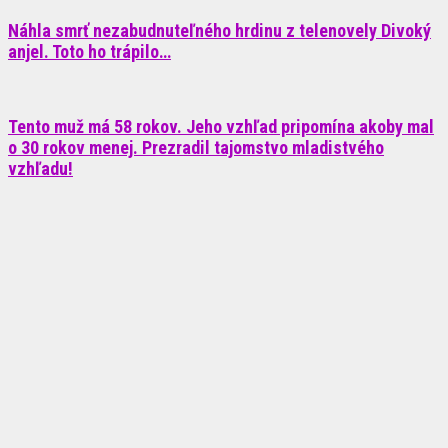
Náhla smrť nezabudnuteľného hrdinu z telenovely Divoký
anjel. Toto ho trápilo…
Tento muž má 58 rokov. Jeho vzhľad pripomína akoby mal
o 30 rokov menej. Prezradil tajomstvo mladistvého
vzhľadu!