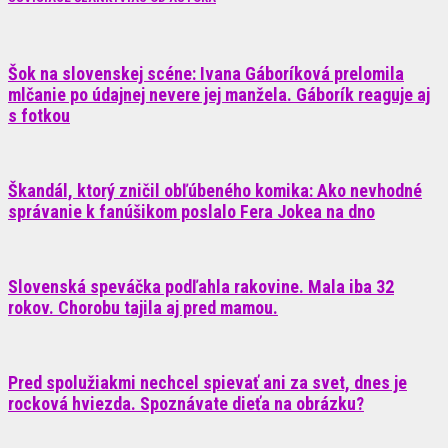
Šok na slovenskej scéne: Ivana Gáboríková prelomila
mlčanie po údajnej nevere jej manžela. Gáborík reaguje aj
s fotkou
Škandál, ktorý zničil obľúbeného komika: Ako nevhodné
správanie k fanúšikom poslalo Fera Jokea na dno
Slovenská speváčka podľahla rakovine. Mala iba 32
rokov. Chorobu tajila aj pred mamou.
Pred spolužiakmi nechcel spievať ani za svet, dnes je
rocková hviezda. Spoznávate dieťa na obrázku?