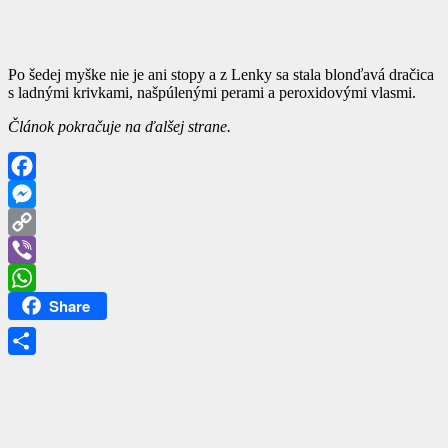
Po šedej myške nie je ani stopy a z Lenky sa stala blonďavá dračica
s ladnými krivkami, našpúlenými perami a peroxidovými vlasmi.
Článok pokračuje na ďalšej strane.
Facebook
Messenger
Copy
Link
Viber
Share
WhatsApp
Share