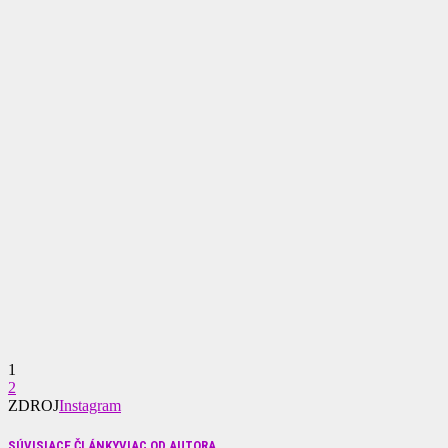
1
2
ZDROJ
Instagram
SÚVISIACE ČLÁNKY
VIAC OD AUTORA