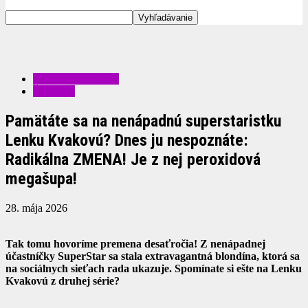
KRÁSA A MÓDA
ŠOUBIZ
Pamätáte sa na nenápadnú superstaristku
Lenku Kvakovú? Dnes ju nespoznáte:
Radikálna ZMENA! Je z nej peroxidová
megašupa!
28. mája 2026
Tak tomu hovoríme premena desaťročia! Z nenápadnej
účastníčky SuperStar sa stala extravagantná blondína, ktorá sa
na sociálnych sieťach rada ukazuje. Spomínate si ešte na Lenku
Kvakovú z druhej série?