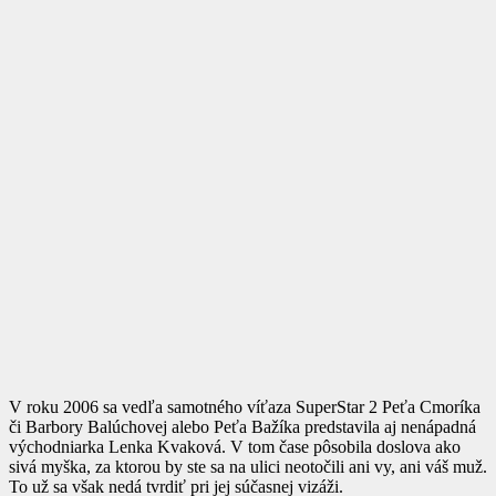
V roku 2006 sa vedľa samotného víťaza SuperStar 2 Peťa Cmoríka
či Barbory Balúchovej alebo Peťa Bažíka predstavila aj nenápadná
východniarka Lenka Kvaková. V tom čase pôsobila doslova ako
sivá myška, za ktorou by ste sa na ulici neotočili ani vy, ani váš muž.
To už sa však nedá tvrdiť pri jej súčasnej vizáži.