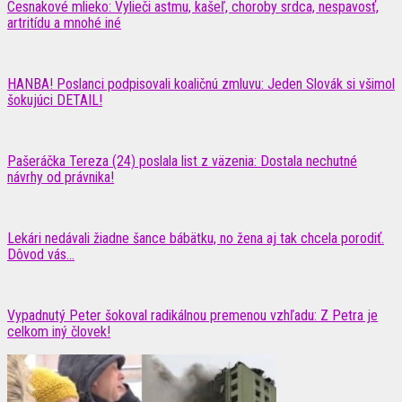
Cesnakové mlieko: Vylieči astmu, kašeľ, choroby srdca, nespavosť,
artritídu a mnohé iné
HANBA! Poslanci podpisovali koaličnú zmluvu: Jeden Slovák si všimol
šokujúci DETAIL!
Pašeráčka Tereza (24) poslala list z väzenia: Dostala nechutné
návrhy od právnika!
Lekári nedávali žiadne šance bábätku, no žena aj tak chcela porodiť.
Dôvod vás...
Vypadnutý Peter šokoval radikálnou premenou vzhľadu: Z Petra je
celkom iný človek!