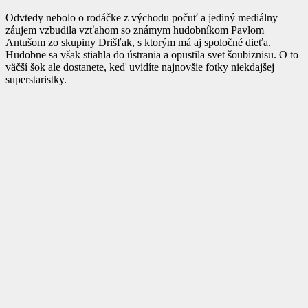
Odvtedy nebolo o rodáčke z východu počuť a jediný mediálny
záujem vzbudila vzťahom so známym hudobníkom Pavlom
Antušom zo skupiny Drišľak, s ktorým má aj spoločné dieťa.
Hudobne sa však stiahla do ústrania a opustila svet šoubiznisu. O to
väčší šok ale dostanete, keď uvidíte najnovšie fotky niekdajšej
superstaristky.