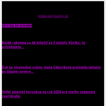
Čítajte MAXimálne len na MAXkách Portál s denným prísunom
spáv zo šoubiznisu
Tipy nám zasielajte na::
redakcia@maxky.sk
EŠTE ĎALŠIE NOVINKY
Každá rakovina sa dá vyliečiť za 3 minúty. Všetko, čo
potrebujete...
6. augusta 2026
Šok na slovenskej scéne: Ivana Gáboríková prelomila mlčanie
po údajnej nevere...
4. augusta 2026
Veľký anjelský horoskop na rok 2026 pre všetky znamenia
zverokruhu
29. júla 2026