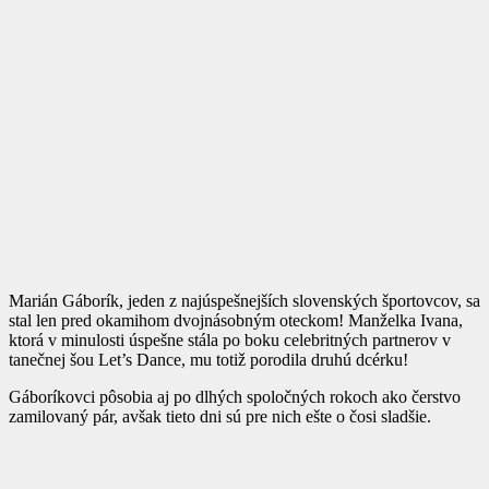
Marián Gáborík, jeden z najúspešnejších slovenských športovcov, sa
stal len pred okamihom dvojnásobným oteckom! Manželka Ivana,
ktorá v minulosti úspešne stála po boku celebritných partnerov v
tanečnej šou Let’s Dance, mu totiž porodila druhú dcérku!
Gáboríkovci pôsobia aj po dlhých spoločných rokoch ako čerstvo
zamilovaný pár, avšak tieto dni sú pre nich ešte o čosi sladšie.