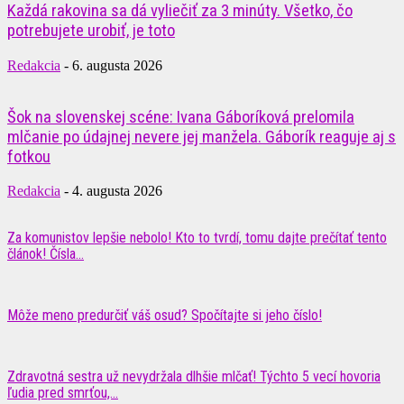
Každá rakovina sa dá vyliečiť za 3 minúty. Všetko, čo
potrebujete urobiť, je toto
Redakcia
-
6. augusta 2026
Šok na slovenskej scéne: Ivana Gáboríková prelomila
mlčanie po údajnej nevere jej manžela. Gáborík reaguje aj s
fotkou
Redakcia
-
4. augusta 2026
Za komunistov lepšie nebolo! Kto to tvrdí, tomu dajte prečítať tento
článok! Čísla...
Môže meno predurčiť váš osud? Spočítajte si jeho číslo!
Zdravotná sestra už nevydržala dlhšie mlčať! Týchto 5 vecí hovoria
ľudia pred smrťou,...