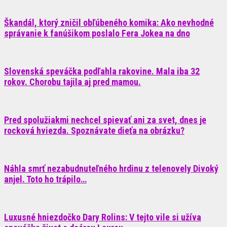
Škandál, ktorý zničil obľúbeného komika: Ako nevhodné
správanie k fanúšikom poslalo Fera Jokea na dno
Slovenská speváčka podľahla rakovine. Mala iba 32
rokov. Chorobu tajila aj pred mamou.
Pred spolužiakmi nechcel spievať ani za svet, dnes je
rocková hviezda. Spoznávate dieťa na obrázku?
Náhla smrť nezabudnuteľného hrdinu z telenovely Divoký
anjel. Toto ho trápilo…
Luxusné hniezdočko Dary Rolins: V tejto vile si užíva