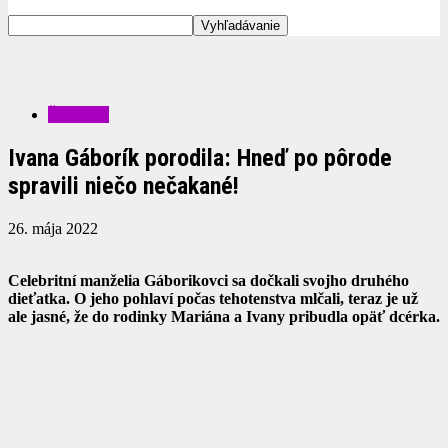
ŠOUBIZ
Ivana Gáborík porodila: Hneď po pôrode
spravili niečo nečakané!
26. mája 2022
Celebritní manželia Gáborikovci sa dočkali svojho druhého
dieťatka. O jeho pohlaví počas tehotenstva mlčali, teraz je už
ale jasné, že do rodinky Mariána a Ivany pribudla opäť dcérka.