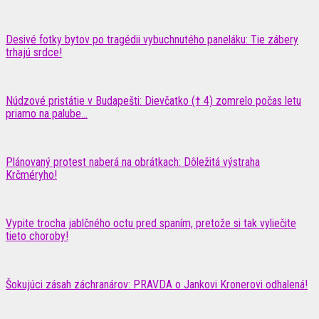
Desivé fotky bytov po tragédii vybuchnutého paneláku: Tie zábery
trhajú srdce!
Núdzové pristátie v Budapešti: Dievčatko († 4) zomrelo počas letu
priamo na palube...
Plánovaný protest naberá na obrátkach: Dôležitá výstraha
Krčméryho!
Vypite trocha jablčného octu pred spaním, pretože si tak vyliečite
tieto choroby!
Šokujúci zásah záchranárov: PRAVDA o Jankovi Kronerovi odhalená!