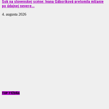
Šok na slovenskej scéne: Ivana Gáboríková prelomila mlčanie
po údajnej nevere...
4. augusta 2026
TOP TÝŽDŇA