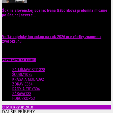
Šok na slovenskej scéne: Ivana Gáboríková prelomila mlčanie
po údajnej nevere...
4. augusta 2026
Veľký anjelský horoskop na rok 2026 pre všetky znamenia
zverokruhu
29. júla 2026
POPULÁRNE KATEGÓRIE
ZAUJÍMAVOSTI
1328
ŠOUBIZ
1075
KRÁSA A MÓDA
392
ZDRAVIE
364
RADY A TIPY
304
ZÁBAVA
133
HOROSKOP
53
© MAXky.sk 2018
ĎALŠIE PRÍBEHY