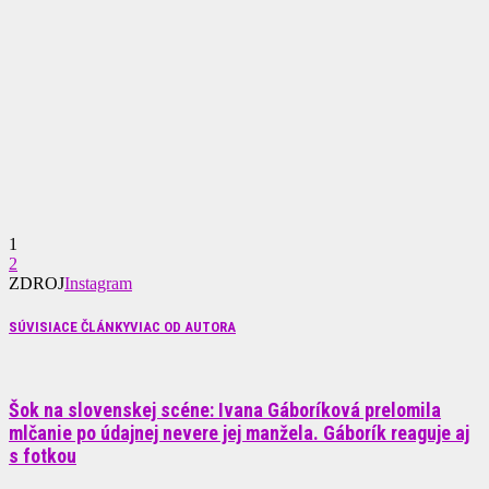
1
2
ZDROJ
Instagram
SÚVISIACE ČLÁNKY
VIAC OD AUTORA
Šok na slovenskej scéne: Ivana Gáboríková prelomila
mlčanie po údajnej nevere jej manžela. Gáborík reaguje aj
s fotkou