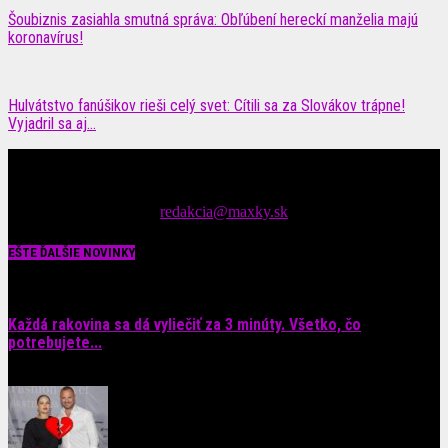
Šoubiznis zasiahla smutná správa: Obľúbení hereckí manželia majú
koronavírus!
Hulvátstvo fanúšikov rieši celý svet: Cítili sa za Slovákov trápne!
Vyjadril sa aj...
Čítajte MAXimálne len na MAXkách Portál s denným prísunom
spáv zo šoubiznisu
Tipy nám zasielajte na::
redakcia@maxky.sk
EŠTE ĎALŠIE NOVINKY
Každá rakovina sa dá vyliečiť za 3 minúty. Všetko, čo
potrebujete...
6. augusta 2026