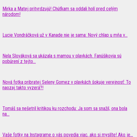
Mirka a Matej pritvrdzujú! Chúťkam sa oddali holí pred celým
národom!
Lucie Vondráčková už v Kanade nie je sama: Nový chlap u mňa v...
Nela Slováková sa ukázala s mamou v plavkách. Fanúšikovia sú
pobúrení z tejto...
Nová fotka pribratej Seleny Gomez v plavkách šokuje verejnosť: To
naozaj takto vyzerá?!
Tomáš sa nešetril kritikou ku rozchodu: Ja som sa snažil, ona bola
na...
Vaše fotky na Instagrame o vás povedia viac, ako si myslíte! Ako je...