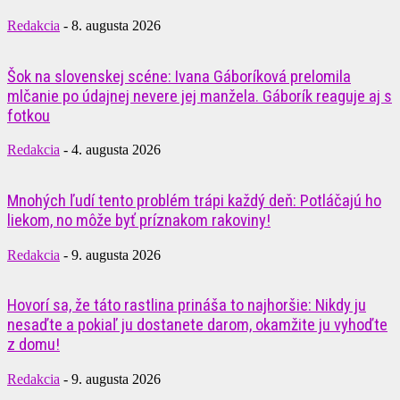
Redakcia
-
8. augusta 2026
Šok na slovenskej scéne: Ivana Gáboríková prelomila
mlčanie po údajnej nevere jej manžela. Gáborík reaguje aj s
fotkou
Redakcia
-
4. augusta 2026
Mnohých ľudí tento problém trápi každý deň: Potláčajú ho
liekom, no môže byť príznakom rakoviny!
Redakcia
-
9. augusta 2026
Hovorí sa, že táto rastlina prináša to najhoršie: Nikdy ju
nesaďte a pokiaľ ju dostanete darom, okamžite ju vyhoďte
z domu!
Redakcia
-
9. augusta 2026