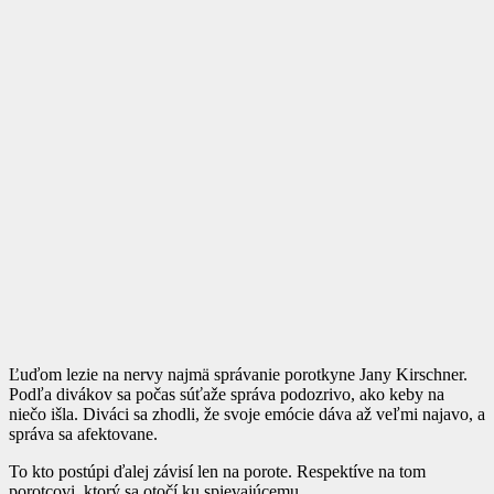
Ľuďom lezie na nervy najmä správanie porotkyne Jany Kirschner.
Podľa divákov sa počas súťaže správa podozrivo, ako keby na
niečo išla. Diváci sa zhodli, že svoje emócie dáva až veľmi najavo, a
správa sa afektovane.
To kto postúpi ďalej závisí len na porote. Respektíve na tom
porotcovi, ktorý sa otočí ku spievajúcemu.