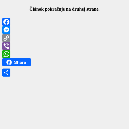
Článok pokračuje na druhej strane.
Facebook
Messenger
Copy
Link
Viber
Share
WhatsApp
Share