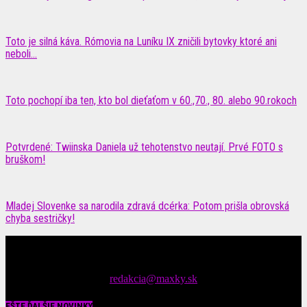
Toto je silná káva. Rómovia na Luníku IX zničili bytovky ktoré ani
neboli...
Toto pochopí iba ten, kto bol dieťaťom v 60.,70., 80. alebo 90.rokoch
Potvrdené: Twiinska Daniela už tehotenstvo neutají. Prvé FOTO s
bruškom!
Mladej Slovenke sa narodila zdravá dcérka: Potom prišla obrovská
chyba sestričky!
Čítajte MAXimálne len na MAXkách Portál s denným prísunom
spáv zo šoubiznisu
Tipy nám zasielajte na::
redakcia@maxky.sk
EŠTE ĎALŠIE NOVINKY