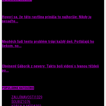
Hovorí sa, že táto rastlina prináša to najhoršie: Nikdy ju
nesaďte...
9. augusta 2026
Mnohých ľudí tento problém trápi každý deň: Potláčajú ho
liekom, no...
9. augusta 2026
Obvinený Gáborik z nevery: Takto boli videní s Ivanou týždeň
po...
8. augusta 2026
POPULÁRNE KATEGÓRIE
ZAUJÍMAVOSTI
1329
ŠOUBIZ
1076