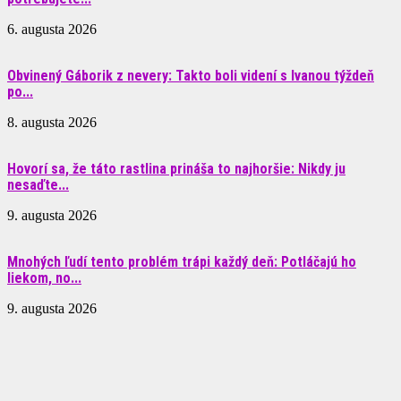
6. augusta 2026
Obvinený Gáborik z nevery: Takto boli videní s Ivanou týždeň
po...
8. augusta 2026
Hovorí sa, že táto rastlina prináša to najhoršie: Nikdy ju
nesaďte...
9. augusta 2026
Mnohých ľudí tento problém trápi každý deň: Potláčajú ho
liekom, no...
9. augusta 2026