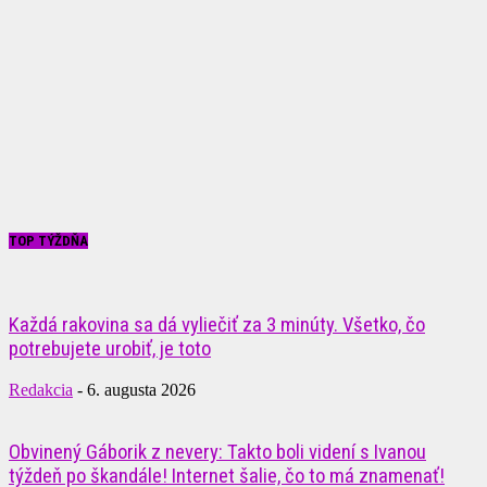
TOP TÝŽDŇA
Každá rakovina sa dá vyliečiť za 3 minúty. Všetko, čo
potrebujete urobiť, je toto
Redakcia
-
6. augusta 2026
Obvinený Gáborik z nevery: Takto boli videní s Ivanou
týždeň po škandále! Internet šalie, čo to má znamenať!