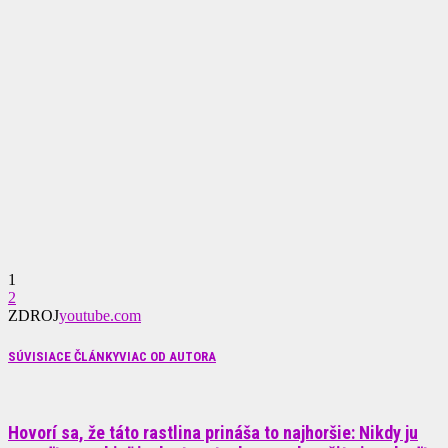
1
2
ZDROJ
youtube.com
SÚVISIACE ČLÁNKY
VIAC OD AUTORA
Hovorí sa, že táto rastlina prináša to najhoršie: Nikdy ju