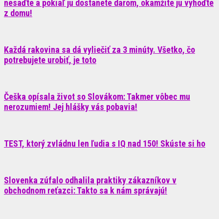
nesaďte a pokiaľ ju dostanete darom, okamžite ju vyhoďte
z domu!
Každá rakovina sa dá vyliečiť za 3 minúty. Všetko, čo
potrebujete urobiť, je toto
Češka opísala život so Slovákom: Takmer vôbec mu
nerozumiem! Jej hlášky vás pobavia!
TEST, ktorý zvládnu len ľudia s IQ nad 150! Skúste si ho
Slovenka zúfalo odhalila praktiky zákazníkov v
obchodnom reťazci: Takto sa k nám správajú!