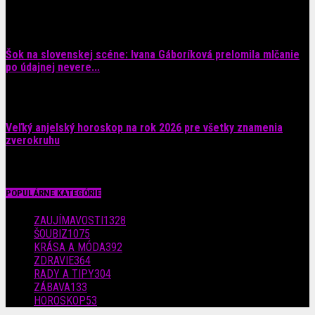
6. augusta 2026
Šok na slovenskej scéne: Ivana Gáboríková prelomila mlčanie
po údajnej nevere...
4. augusta 2026
Veľký anjelský horoskop na rok 2026 pre všetky znamenia
zverokruhu
29. júla 2026
POPULÁRNE KATEGÓRIE
ZAUJÍMAVOSTI
1328
ŠOUBIZ
1075
KRÁSA A MÓDA
392
ZDRAVIE
364
RADY A TIPY
304
ZÁBAVA
133
HOROSKOP
53