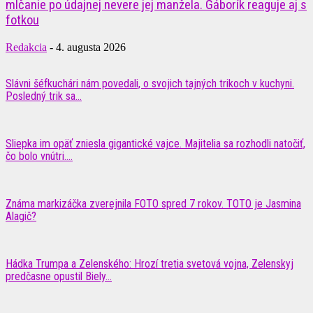
mlčanie po údajnej nevere jej manžela. Gáborík reaguje aj s
fotkou
Redakcia
-
4. augusta 2026
Slávni šéfkuchári nám povedali, o svojich tajných trikoch v kuchyni.
Posledný trik sa...
Sliepka im opäť zniesla gigantické vajce. Majitelia sa rozhodli natočiť,
čo bolo vnútri....
Známa markizáčka zverejnila FOTO spred 7 rokov. TOTO je Jasmina
Alagič?
Hádka Trumpa a Zelenského: Hrozí tretia svetová vojna, Zelenskyj
predčasne opustil Biely...