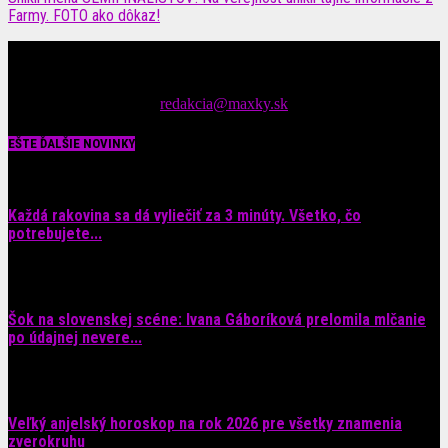
Farmy. FOTO ako dôkaz!
Čítajte MAXimálne len na MAXkách Portál s denným prísunom
spáv zo šoubiznisu
Tipy nám zasielajte na::
redakcia@maxky.sk
EŠTE ĎALŠIE NOVINKY
Každá rakovina sa dá vyliečiť za 3 minúty. Všetko, čo
potrebujete...
6. augusta 2026
Šok na slovenskej scéne: Ivana Gáboríková prelomila mlčanie
po údajnej nevere...
4. augusta 2026
Veľký anjelský horoskop na rok 2026 pre všetky znamenia
zverokruhu