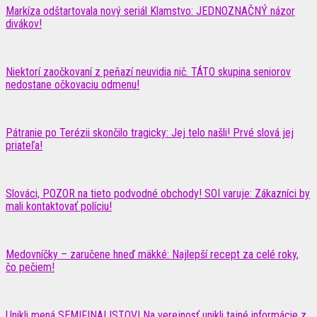
Markíza odštartovala nový seriál Klamstvo: JEDNOZNAČNÝ názor
divákov!
Niektorí zaočkovaní z peňazí neuvidia nič. TÁTO skupina seniorov
nedostane očkovaciu odmenu!
Pátranie po Terézii skončilo tragicky: Jej telo našli! Prvé slová jej
priateľa!
Slováci, POZOR na tieto podvodné obchody! SOI varuje: Zákazníci by
mali kontaktovať políciu!
Medovníčky – zaručene hneď mäkké: Najlepší recept za celé roky,
čo pečiem!
Unikli mená SEMIFINALISTOV! Na verejnosť unikli tajné informácie z