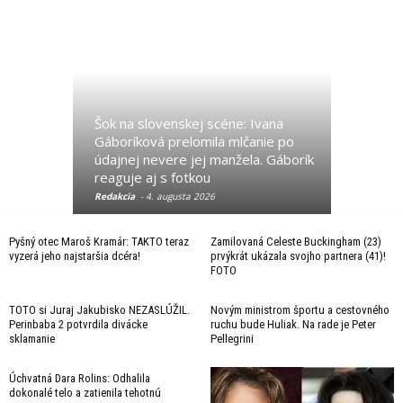
Šok na slovenskej scéne: Ivana
Gáboríková prelomila mlčanie po
Každá rako
údajnej nevere jej manžela. Gáborík
minúty. Vš
reaguje aj s fotkou
je toto
Redakcia
-
4. augusta 2026
Redakcia
-
6.
Pyšný otec Maroš Kramár: TAKTO teraz
Zamilovaná Celeste Buckingham (23)
vyzerá jeho najstaršia dcéra!
prvýkrát ukázala svojho partnera (41)!
FOTO
TOTO si Juraj Jakubisko NEZASLÚŽIL.
Novým ministrom športu a cestovného
Perinbaba 2 potvrdila divácke
ruchu bude Huliak. Na rade je Peter
sklamanie
Pellegrini
Úchvatná Dara Rolins: Odhalila
dokonalé telo a zatienila tehotnú