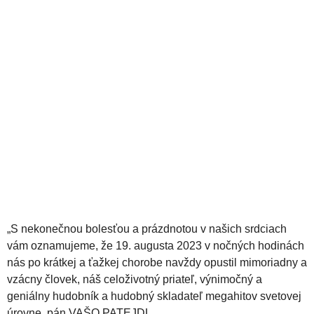
„S nekonečnou bolesťou a prázdnotou v našich srdciach
vám oznamujeme, že 19. augusta 2023 v nočných hodinách
nás po krátkej a ťažkej chorobe navždy opustil mimoriadny a
vzácny človek, náš celoživotný priateľ, výnimočný a
geniálny hudobník a hudobný skladateľ megahitov svetovej
úrovne, pán VAŠO PATEJDL.