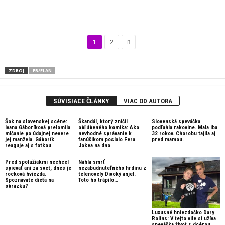
1
2
ZDROJ
FB/ELAN
SÚVISIACE ČLÁNKY
VIAC OD AUTORA
Šok na slovenskej scéne:
Škandál, ktorý zničil
Slovenská speváčka
Ivana Gáboríková prelomila
obľúbeného komika: Ako
podľahla rakovine. Mala iba
mlčanie po údajnej nevere
nevhodné správanie k
32 rokov. Chorobu tajila aj
jej manžela. Gáborík
fanúšikom poslalo Fera
pred mamou.
reaguje aj s fotkou
Jokea na dno
Pred spolužiakmi nechcel
Náhla smrť
spievať ani za svet, dnes je
nezabudnuteľného hrdinu z
rocková hviezda.
telenovely Divoký anjel.
Spoznávate dieťa na
Toto ho trápilo…
obrázku?
Luxusné hniezdočko Dary
Rolins: V tejto vile si užíva
speváčka život s dcérou