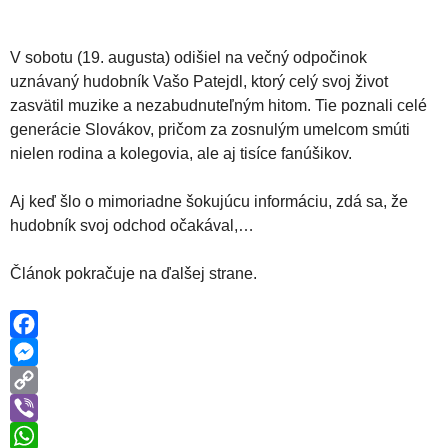
V sobotu (19. augusta) odišiel na večný odpočinok
uznávaný hudobník Vašo Patejdl, ktorý celý svoj život
zasvätil muzike a nezabudnuteľným hitom. Tie poznali celé
generácie Slovákov, pričom za zosnulým umelcom smúti
nielen rodina a kolegovia, ale aj tisíce fanúšikov.
Aj keď šlo o mimoriadne šokujúcu informáciu, zdá sa, že
hudobník svoj odchod očakával,…
Článok pokračuje na ďalšej strane.
F
a
M
c
e
C
e
s
o
V