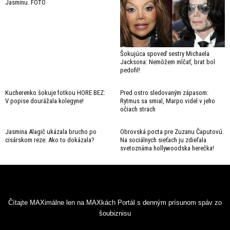
Jasminu. FOTO
Šokujúca spoveď sestry Michaela
Jacksona: Nemôžem mlčať, brat bol
pedofil!
Kucherenko šokuje fotkou HORE BEZ:
Pred ostro sledovaným zápasom:
V popise dourážala kolegyne!
Rytmus sa smial, Marpo videl v jeho
očiach strach
Jasmina Alagič ukázala brucho po
Obrovská pocta pre Zuzanu Čaputovú.
cisárskom reze: Ako to dokázala?
Na sociálnych sieťach ju zdieľala
svetoznáma hollywoodska herečka!
Čítajte MAXimálne len na MAXkách Portál s denným prísunom spáv zo
šoubiznisu