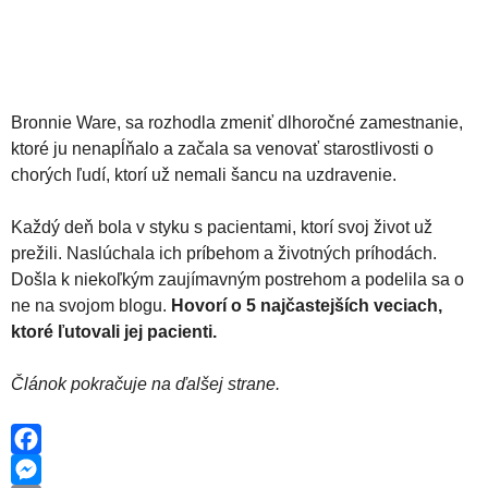
Bronnie Ware, sa rozhodla zmeniť dlhoročné zamestnanie,
ktoré ju nenapĺňalo a začala sa venovať starostlivosti o
chorých ľudí, ktorí už nemali šancu na uzdravenie.
Každý deň bola v styku s pacientami, ktorí svoj život už
prežili. Naslúchala ich príbehom a životných príhodách.
Došla k niekoľkým zaujímavným postrehom a podelila sa o
ne na svojom blogu.
Hovorí o 5 najčastejších veciach,
ktoré ľutovali jej pacienti.
Článok pokračuje na ďalšej strane.
F