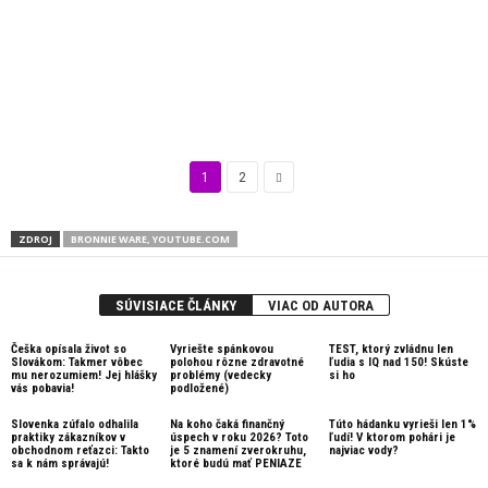
1
2
ZDROJ
BRONNIE WARE, YOUTUBE.COM
SÚVISIACE ČLÁNKY
VIAC OD AUTORA
Češka opísala život so
Vyriešte spánkovou
TEST, ktorý zvládnu len
Slovákom: Takmer vôbec
polohou rôzne zdravotné
ľudia s IQ nad 150! Skúste
mu nerozumiem! Jej hlášky
problémy (vedecky
si ho
vás pobavia!
podložené)
Slovenka zúfalo odhalila
Na koho čaká finančný
Túto hádanku vyrieši len 1%
praktiky zákazníkov v
úspech v roku 2026? Toto
ľudí! V ktorom pohári je
obchodnom reťazci: Takto
je 5 znamení zverokruhu,
najviac vody?
sa k nám správajú!
ktoré budú mať PENIAZE