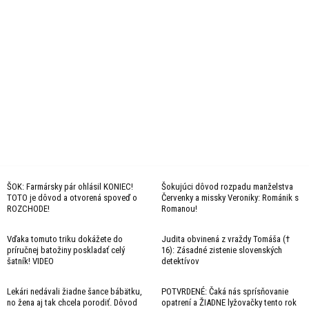
ŠOK: Farmársky pár ohlásil KONIEC!
Šokujúci dôvod rozpadu manželstva
TOTO je dôvod a otvorená spoveď o
Červenky a missky Veroniky: Románik s
ROZCHODE!
Romanou!
Vďaka tomuto triku dokážete do
Judita obvinená z vraždy Tomáša (†
príručnej batožiny poskladať celý
16): Zásadné zistenie slovenských
šatník! VIDEO
detektívov
Lekári nedávali žiadne šance bábätku,
POTVRDENÉ: Čaká nás sprísňovanie
no žena aj tak chcela porodiť. Dôvod
opatrení a ŽIADNE lyžovačky tento rok