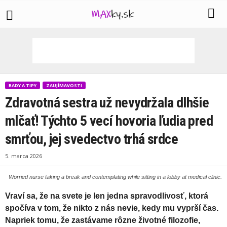
RADY A TIPY
ZAUJÍMAVOSTI
Zdravotná sestra už nevydržala dlhšie
mlčať! Týchto 5 vecí hovoria ľudia pred
smrťou, jej svedectvo trhá srdce
5. marca 2026
Worried nurse taking a break and contemplating while sitting in a lobby at medical clinic.
Vraví sa, že na svete je len jedna spravodlivosť, ktorá
spočíva v tom, že nikto z nás nevie, kedy mu vyprší čas.
Napriek tomu, že zastávame rôzne životné filozofie,