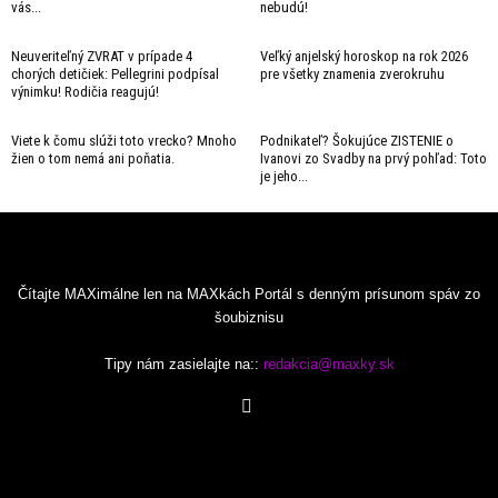
vás...
nebudú!
Neuveriteľný ZVRAT v prípade 4
Veľký anjelský horoskop na rok 2026
chorých detičiek: Pellegrini podpísal
pre všetky znamenia zverokruhu
výnimku! Rodičia reagujú!
Viete k čomu slúži toto vrecko? Mnoho
Podnikateľ? Šokujúce ZISTENIE o
žien o tom nemá ani poňatia.
Ivanovi zo Svadby na prvý pohľad: Toto
je jeho...
Čítajte MAXimálne len na MAXkách Portál s denným prísunom spáv zo
šoubiznisu
Tipy nám zasielajte na::
redakcia@maxky.sk