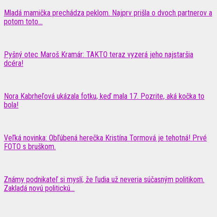
Mladá mamička prechádza peklom. Najprv prišla o dvoch partnerov a
potom toto…
Pyšný otec Maroš Kramár: TAKTO teraz vyzerá jeho najstaršia
dcéra!
Nora Kabrheľová ukázala fotku, keď mala 17. Pozrite, aká kočka to
bola!
Veľká novinka: Obľúbená herečka Kristína Tormová je tehotná! Prvé
FOTO s bruškom.
Známy podnikateľ si myslí, že ľudia už neveria súčasným politikom.
Zakladá novú politickú...