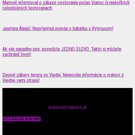
Matovič informoval o zákaze cestovania počas Vianoc či niekoľkých
celoplošných testovaniach
Jasmina Alagič: Nepríjemná pravda o bábätku s Rytmusom!
Ak vás napadne pes, povedzte JEDNO SLOVO: Takto si môžete
zachrániť život!
Desivé zábery teroru vo Viedni: Najnovšie informácie o vrahovi z
Viedne vami otrasú!
Čítajte MAXimálne len na MAXkách Portál s denným prísunom
spáv zo šoubiznisu
Tipy nám zasielajte na::
redakcia@maxky.sk
EŠTE ĎALŠIE NOVINKY