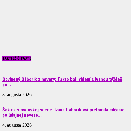
TAKTIEŽ ČÍTAJTE
Obvinený Gáborik z nevery: Takto boli videní s Ivanou týždeň
po...
8. augusta 2026
Šok na slovenskej scéne: Ivana Gáboríková prelomila mlčanie
po údajnej nevere...
4. augusta 2026