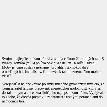
Svojmu najlepšiemu kamarátovi zasadila celkom 21 bodných rán. Z
vraždy Tomáša († 16) polícia obvinila ešte len 16 ročnú Juditu.
Motív jej činu zostáva neznámy, brutalita však šokovala aj
ostrieľaných kriminalistov. Čo dievča k tak hroznému činu mohlo
viesť?
Verejnosť si najprv krátko po smrti mladého gymnazistu myslelo, že
Tomáša zabil falošný pracovník energetickej spoločnosti, ktorý sa
dostal do bytu a chcel znásilniť jeho najlepšiu kamarátku. Vyplývalo
to z toho, že dievča prepravili záchranári s reznými poraneniami do
nemocnice tiež.