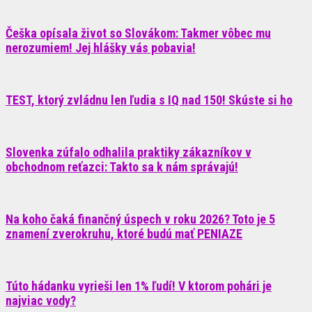
Češka opísala život so Slovákom: Takmer vôbec mu
nerozumiem! Jej hlášky vás pobavia!
TEST, ktorý zvládnu len ľudia s IQ nad 150! Skúste si ho
Slovenka zúfalo odhalila praktiky zákazníkov v
obchodnom reťazci: Takto sa k nám správajú!
Na koho čaká finančný úspech v roku 2026? Toto je 5
znamení zverokruhu, ktoré budú mať PENIAZE
Túto hádanku vyrieši len 1% ľudí! V ktorom pohári je
najviac vody?