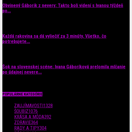
Obvinený Gáborik z nevery: Takto boli videní s Ivanou týždeň
po...
8. augusta 2026
Každá rakovina sa dá vyliečiť za 3 minúty. Všetko, čo
potrebujete...
6. augusta 2026
Šok na slovenskej scéne: Ivana Gáboríková prelomila mlčanie
po údajnej nevere...
4. augusta 2026
POPULÁRNE KATEGÓRIE
ZAUJÍMAVOSTI
1328
ŠOUBIZ
1076
KRÁSA A MÓDA
392
ZDRAVIE
364
RADY A TIPY
304