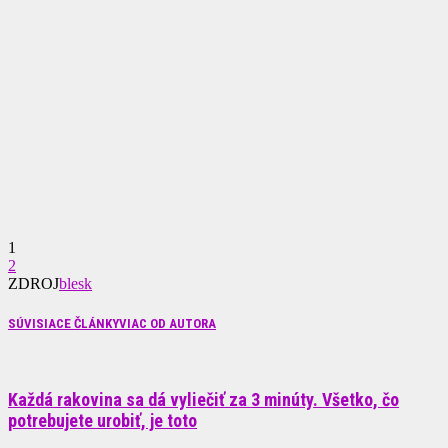
1
2
ZDROJ
blesk
SÚVISIACE ČLÁNKY
VIAC OD AUTORA
Každá rakovina sa dá vyliečiť za 3 minúty. Všetko, čo
potrebujete urobiť, je toto