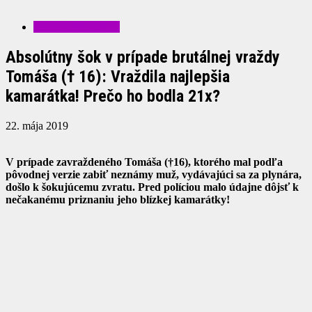
ZAUJÍMAVOSTI
Absolútny šok v prípade brutálnej vraždy
Tomáša († 16): Vraždila najlepšia
kamarátka! Prečo ho bodla 21x?
22. mája 2019
V prípade zavraždeného Tomáša (†16), ktorého mal podľa
pôvodnej verzie zabiť neznámy muž, vydávajúci sa za plynára,
došlo k šokujúcemu zvratu. Pred políciou malo údajne dôjsť k
nečakanému priznaniu jeho blízkej kamarátky!