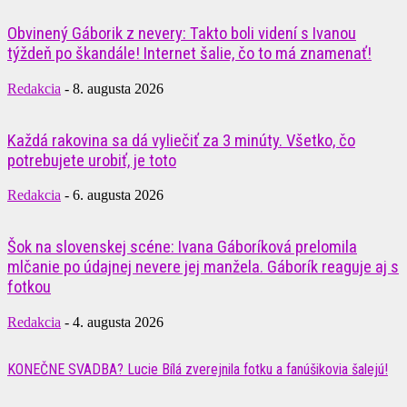
Obvinený Gáborik z nevery: Takto boli videní s Ivanou
týždeň po škandále! Internet šalie, čo to má znamenať!
Redakcia
-
8. augusta 2026
Každá rakovina sa dá vyliečiť za 3 minúty. Všetko, čo
potrebujete urobiť, je toto
Redakcia
-
6. augusta 2026
Šok na slovenskej scéne: Ivana Gáboríková prelomila
mlčanie po údajnej nevere jej manžela. Gáborík reaguje aj s
fotkou
Redakcia
-
4. augusta 2026
KONEČNE SVADBA? Lucie Bílá zverejnila fotku a fanúšikovia šalejú!