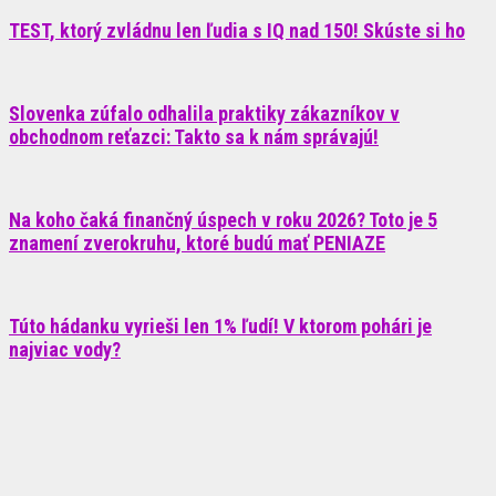
TEST, ktorý zvládnu len ľudia s IQ nad 150! Skúste si ho
Slovenka zúfalo odhalila praktiky zákazníkov v
obchodnom reťazci: Takto sa k nám správajú!
Na koho čaká finančný úspech v roku 2026? Toto je 5
znamení zverokruhu, ktoré budú mať PENIAZE
Túto hádanku vyrieši len 1% ľudí! V ktorom pohári je
najviac vody?