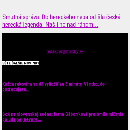
Smutná správa: Do hereckého neba odišla česká
herecká legenda! Našli ho nad ránom...
Čítajte MAXimálne len na MAXkách Portál s denným prísunom
spáv zo šoubiznisu
Tipy nám zasielajte na::
redakcia@maxky.sk
EŠTE ĎALŠIE NOVINKY
Každá rakovina sa dá vyliečiť za 3 minúty. Všetko, čo
potrebujete...
6. augusta 2026
Šok na slovenskej scéne: Ivana Gáboríková prelomila mlčanie
po údajnej nevere...
4. augusta 2026