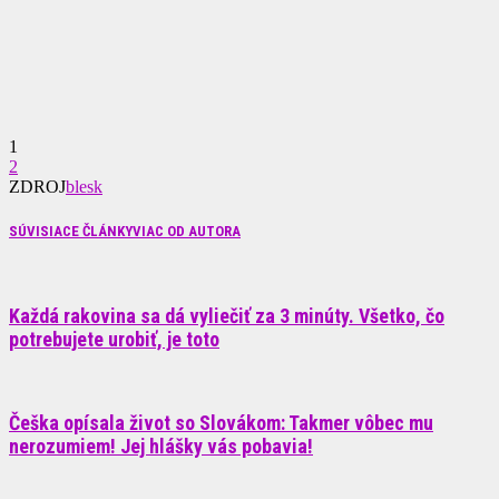
1
2
ZDROJ
blesk
SÚVISIACE ČLÁNKY
VIAC OD AUTORA
Každá rakovina sa dá vyliečiť za 3 minúty. Všetko, čo
potrebujete urobiť, je toto
Češka opísala život so Slovákom: Takmer vôbec mu
nerozumiem! Jej hlášky vás pobavia!