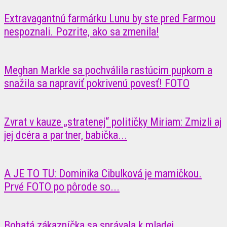
Extravagantnú farmárku Lunu by ste pred Farmou
nespoznali. Pozrite, ako sa zmenila!
Meghan Markle sa pochválila rastúcim pupkom a
snažila sa napraviť pokrivenú povesť! FOTO
Zvrat v kauze „stratenej“ političky Miriam: Zmizli aj
jej dcéra a partner, babička...
A JE TO TU: Dominika Cibulková je mamičkou.
Prvé FOTO po pôrode so...
Bohatá zákazníčka sa správala k mladej