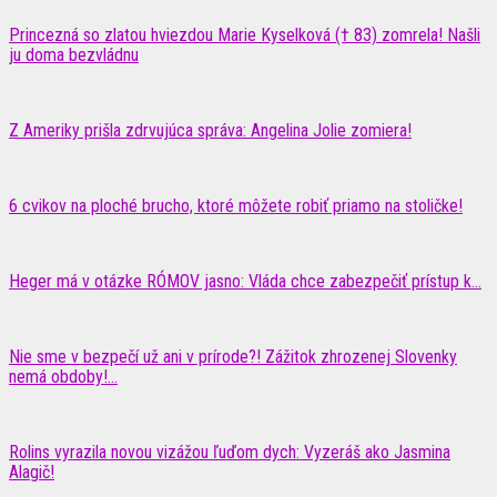
Princezná so zlatou hviezdou Marie Kyselková († 83) zomrela! Našli
ju doma bezvládnu
Z Ameriky prišla zdrvujúca správa: Angelina Jolie zomiera!
6 cvikov na ploché brucho, ktoré môžete robiť priamo na stoličke!
Heger má v otázke RÓMOV jasno: Vláda chce zabezpečiť prístup k…
Nie sme v bezpečí už ani v prírode?! Zážitok zhrozenej Slovenky
nemá obdoby!...
Rolins vyrazila novou vizážou ľuďom dych: Vyzeráš ako Jasmina
Alagič!