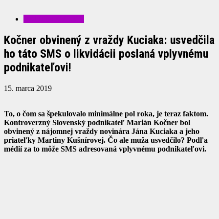
ZAUJÍMAVOSTI
Kočner obvinený z vraždy Kuciaka: usvedčila
ho táto SMS o likvidácii poslaná vplyvnému
podnikateľovi!
15. marca 2019
To, o čom sa špekulovalo minimálne pol roka, je teraz faktom.
Kontroverzný Slovenský podnikateľ Marián Kočner bol
obvinený z nájomnej vraždy novinára Jána Kuciaka a jeho
priateľky Martiny Kušnírovej. Čo ale muža usvedčilo? Podľa
médií za to môže SMS adresovaná vplyvnému podnikateľovi.