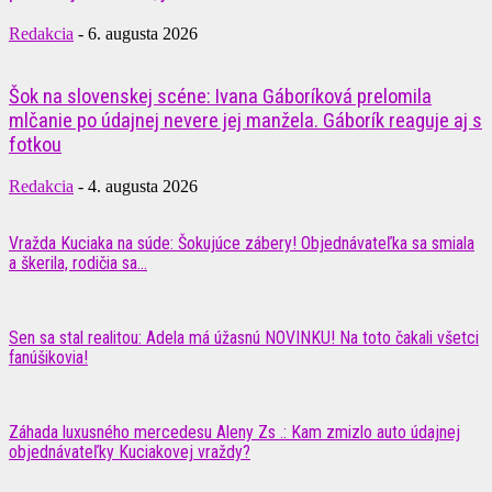
Redakcia
-
6. augusta 2026
Šok na slovenskej scéne: Ivana Gáboríková prelomila
mlčanie po údajnej nevere jej manžela. Gáborík reaguje aj s
fotkou
Redakcia
-
4. augusta 2026
Vražda Kuciaka na súde: Šokujúce zábery! Objednávateľka sa smiala
a škerila, rodičia sa...
Sen sa stal realitou: Adela má úžasnú NOVINKU! Na toto čakali všetci
fanúšikovia!
Záhada luxusného mercedesu Aleny Zs .: Kam zmizlo auto údajnej
objednávateľky Kuciakovej vraždy?