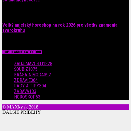
4. augusta 2026
Veľký anjelský horoskop na rok 2026 pre všetky znamenia
zverokruhu
29. júla 2026
POPULÁRNE KATEGÓRIE
ZAUJÍMAVOSTI
1328
ŠOUBIZ
1075
KRÁSA A MÓDA
392
ZDRAVIE
364
RADY A TIPY
304
ZÁBAVA
133
HOROSKOP
53
© MAXky.sk 2018
ĎALŠIE PRÍBEHY
Ďalšia smrť v hereckom svete: Predčasne odišla česká