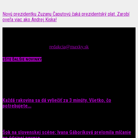
Novú prezidentku Zuzanu Čaputovú čaká prezidentský plat. Zarobí
oveľa viac ako Andrej Kiska!
Čítajte MAXimálne len na MAXkách Portál s denným prísunom
spáv zo šoubiznisu
Tipy nám zasielajte na::
redakcia@maxky.sk
EŠTE ĎALŠIE NOVINKY
Každá rakovina sa dá vyliečiť za 3 minúty. Všetko, čo
potrebujete...
6. augusta 2026
Šok na slovenskej scéne: Ivana Gáboríková prelomila mlčanie
po údajnej nevere...