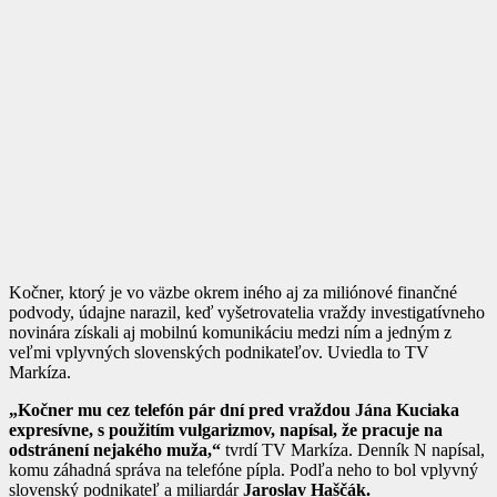
Kočner, ktorý je vo väzbe okrem iného aj za miliónové finančné
podvody, údajne narazil, keď vyšetrovatelia vraždy investigatívneho
novinára získali aj mobilnú komunikáciu medzi ním a jedným z
veľmi vplyvných slovenských podnikateľov. Uviedla to TV
Markíza.
„Kočner mu cez telefón pár dní pred vraždou Jána Kuciaka
expresívne, s použitím vulgarizmov, napísal, že pracuje na
odstránení nejakého muža,“
tvrdí TV Markíza. Denník N napísal,
komu záhadná správa na telefóne pípla. Podľa neho to bol vplyvný
slovenský podnikateľ a miliardár
Jaroslav Haščák.