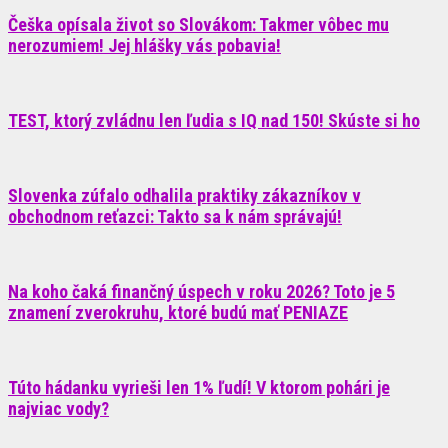
Češka opísala život so Slovákom: Takmer vôbec mu
nerozumiem! Jej hlášky vás pobavia!
TEST, ktorý zvládnu len ľudia s IQ nad 150! Skúste si ho
Slovenka zúfalo odhalila praktiky zákazníkov v
obchodnom reťazci: Takto sa k nám správajú!
Na koho čaká finančný úspech v roku 2026? Toto je 5
znamení zverokruhu, ktoré budú mať PENIAZE
Túto hádanku vyrieši len 1% ľudí! V ktorom pohári je
najviac vody?