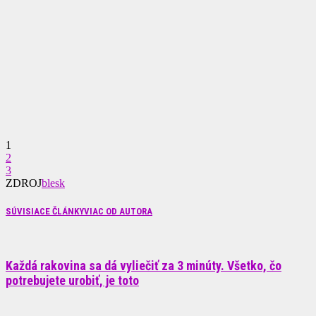
1
2
3
ZDROJ
blesk
SÚVISIACE ČLÁNKY
VIAC OD AUTORA
Každá rakovina sa dá vyliečiť za 3 minúty. Všetko, čo
potrebujete urobiť, je toto