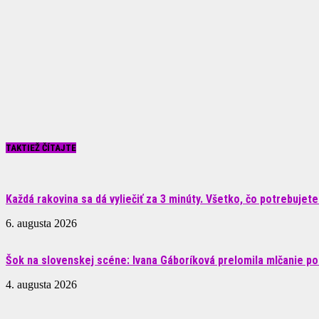
TAKTIEŽ ČÍTAJTE
Každá rakovina sa dá vyliečiť za 3 minúty. Všetko, čo potrebujete.
6. augusta 2026
Šok na slovenskej scéne: Ivana Gáboríková prelomila mlčanie po 
4. augusta 2026