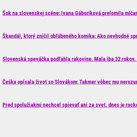
Šok na slovenskej scéne: Ivana Gáboríková prelomila mlčani
Škandál, ktorý zničil obľúbeného komika: Ako nevhodné sp
Slovenská speváčka podľahla rakovine. Mala iba 32 rokov. 
Češka opísala život so Slovákom: Takmer vôbec mu nerozum
Pred spolužiakmi nechcel spievať ani za svet, dnes je roc