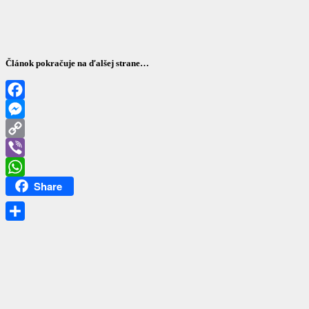
Článok pokračuje na ďalšej strane…
Facebook
Messenger
Copy
Link
Viber
Share
WhatsApp
Share