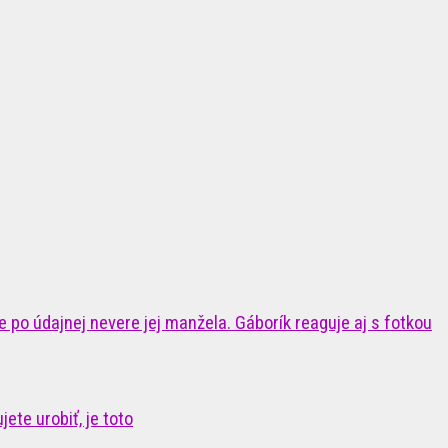
 po údajnej nevere jej manžela. Gáborík reaguje aj s fotkou
ete urobiť, je toto