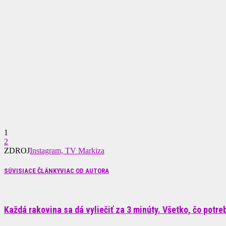
1
2
ZDROJ
Instagram, TV Markiza
SÚVISIACE ČLÁNKY
VIAC OD AUTORA
Každá rakovina sa dá vyliečiť za 3 minúty. Všetko, čo potrebu