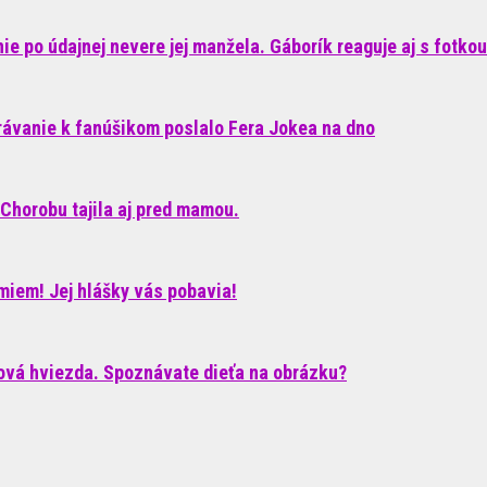
e po údajnej nevere jej manžela. Gáborík reaguje aj s fotkou
rávanie k fanúšikom poslalo Fera Jokea na dno
Chorobu tajila aj pred mamou.
iem! Jej hlášky vás pobavia!
ková hviezda. Spoznávate dieťa na obrázku?