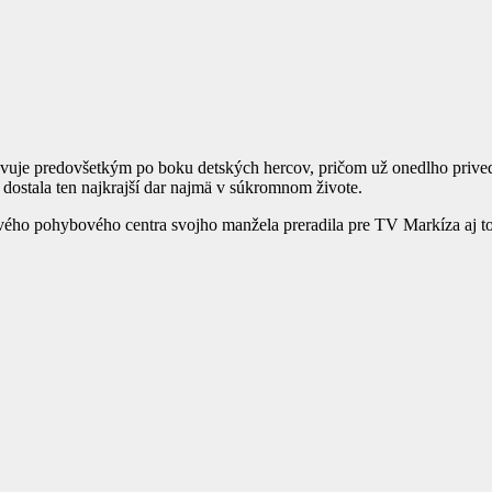
avuje predovšetkým po boku detských hercov, pričom už onedlho prived
ostala ten najkrajší dar najmä v súkromnom živote.
 nového pohybového centra svojho manžela preradila pre TV Markíza aj t