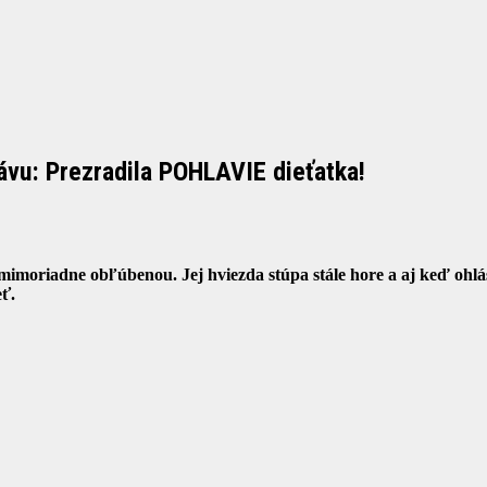
ávu: Prezradila POHLAVIE dieťatka!
imoriadne obľúbenou. Jej hviezda stúpa stále hore a aj keď ohlás
eť.