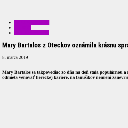
KRÁSA A MÓDA
ŠOUBIZ
ZAUJÍMAVOSTI
Mary Bartalos z Oteckov oznámila krásnu spr
8. marca 2019
Mary Bartalos sa takpovediac zo dňa na deň stala populárnou a m
odmieta venovať hereckej kariére, na fanúšikov nemieni zanevri