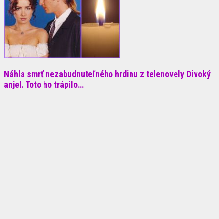
Náhla smrť nezabudnuteľného hrdinu z telenovely Divoký
anjel. Toto ho trápilo…