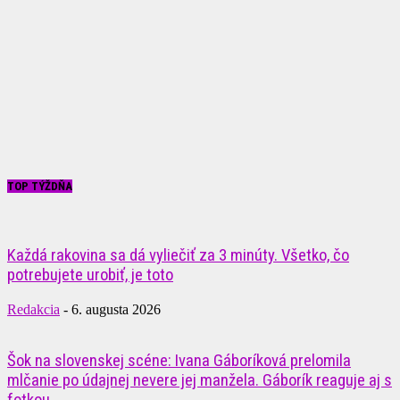
TOP TÝŽDŇA
Každá rakovina sa dá vyliečiť za 3 minúty. Všetko, čo
potrebujete urobiť, je toto
Redakcia
-
6. augusta 2026
Šok na slovenskej scéne: Ivana Gáboríková prelomila
mlčanie po údajnej nevere jej manžela. Gáborík reaguje aj s
fotkou