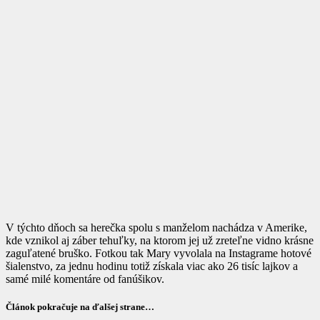
V týchto dňoch sa herečka spolu s manželom nachádza v Amerike,
kde vznikol aj záber tehuľky, na ktorom jej už zreteľne vidno krásne
zaguľatené bruško. Fotkou tak Mary vyvolala na Instagrame hotové
šialenstvo, za jednu hodinu totiž získala viac ako 26 tisíc lajkov a
samé milé komentáre od fanúšikov.
Článok pokračuje na ďalšej strane…