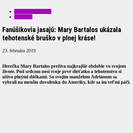
KRÁSA A MÓDA
ŠOUBIZ
Fanúšikovia jasajú: Mary Bartalos ukázala
tehotenské bruško v plnej kráse!
23. februára 2019
Herečka Mary Bartalos prežíva najkrajšie obdobie vo svojom
živote. Pod srdcom nosí svoje prvé dieťatko a tehotenstvo si
užíva plnými dúškami. So svojím manželom Adriánom sa
vybrali na menšiu dovolenku do Ameriky, kde sa im veľmi páči.