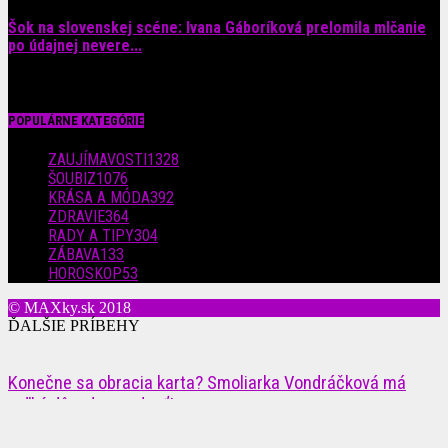
Šok na slovenskej scéne: Ivana Gáboríková prelomila mlčanie
po údajnej nevere...
4. augusta 2026
POPULÁRNE KATEGÓRIE
ZAUJÍMAVOSTI
1328
ŠOUBIZ
1076
KRÁSA A MÓDA
392
ZDRAVIE
364
RADY A TIPY
304
ZÁBAVA
133
HOROSKOP
53
© MAXky.sk 2018
ĎALŠIE PRÍBEHY
Konečne sa obracia karta? Smoliarka Vondráčková má
veľký dôvod na radosť!
9. mája 2019