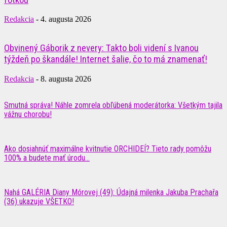
Redakcia
-
4. augusta 2026
Obvinený Gáborik z nevery: Takto boli videní s Ivanou
týždeň po škandále! Internet šalie, čo to má znamenať!
Redakcia
-
8. augusta 2026
Smutná správa! Náhle zomrela obľúbená moderátorka: Všetkým tajila
vážnu chorobu!
Ako dosiahnúť maximálne kvitnutie ORCHIDEÍ? Tieto rady pomôžu
100% a budete mať úrodu...
Nahá GALÉRIA Diany Mórovej (49): Údajná milenka Jakuba Prachařa
(36) ukazuje VŠETKO!