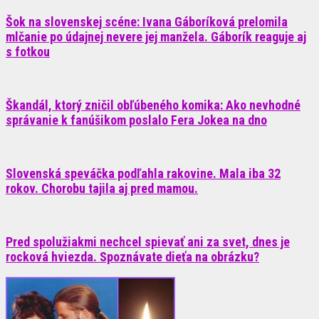
Šok na slovenskej scéne: Ivana Gáboríková prelomila
mlčanie po údajnej nevere jej manžela. Gáborík reaguje aj
s fotkou
Škandál, ktorý zničil obľúbeného komika: Ako nevhodné
správanie k fanúšikom poslalo Fera Jokea na dno
Slovenská speváčka podľahla rakovine. Mala iba 32
rokov. Chorobu tajila aj pred mamou.
Pred spolužiakmi nechcel spievať ani za svet, dnes je
rocková hviezda. Spoznávate dieťa na obrázku?