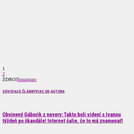
1
2
ZDROJ
Instagram
SÚVISIACE ČLÁNKY
VIAC OD AUTORA
Obvinený Gáborik z nevery: Takto boli videní s Ivanou
týždeň po škandále! Internet šalie, čo to má znamenať!