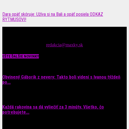
Dara opäť skóruje: Užíva si na Bali a opäť posiela ODKAZ
RYTMUSOVI!
Čítajte MAXimálne len na MAXkách Portál s denným prísunom
spáv zo šoubiznisu
Tipy nám zasielajte na::
redakcia@maxky.sk
EŠTE ĎALŠIE NOVINKY
Obvinený Gáborik z nevery: Takto boli videní s Ivanou týždeň
po...
8. augusta 2026
Každá rakovina sa dá vyliečiť za 3 minúty. Všetko, čo
potrebujete...
6. augusta 2026