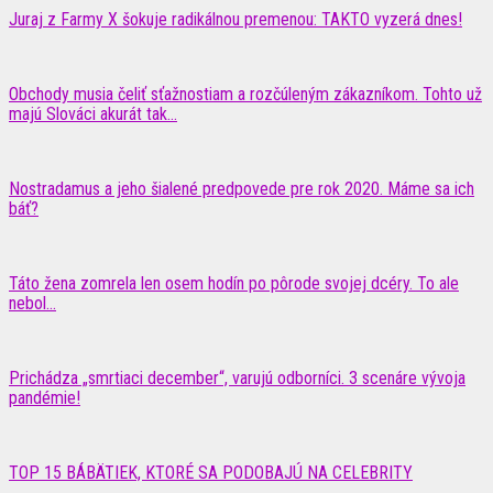
Juraj z Farmy X šokuje radikálnou premenou: TAKTO vyzerá dnes!
Obchody musia čeliť sťažnostiam a rozčúleným zákazníkom. Tohto už
majú Slováci akurát tak...
Nostradamus a jeho šialené predpovede pre rok 2020. Máme sa ich
báť?
Táto žena zomrela len osem hodín po pôrode svojej dcéry. To ale
nebol...
Prichádza „smrtiaci december“, varujú odborníci. 3 scenáre vývoja
pandémie!
TOP 15 BÁBÄTIEK, KTORÉ SA PODOBAJÚ NA CELEBRITY