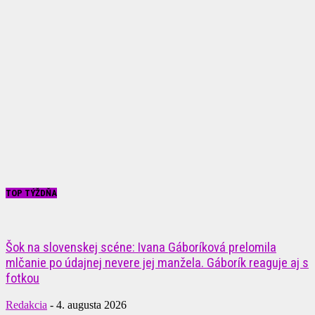
TOP TÝŽDŇA
Šok na slovenskej scéne: Ivana Gáboríková prelomila
mlčanie po údajnej nevere jej manžela. Gáborík reaguje aj s
fotkou
Redakcia
-
4. augusta 2026