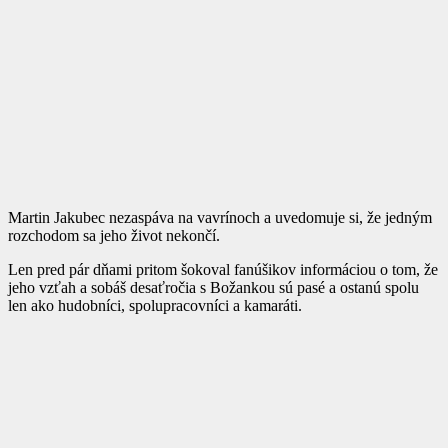
Martin Jakubec nezaspáva na vavrínoch a uvedomuje si, že jedným
rozchodom sa jeho život nekončí.
Len pred pár dňami pritom šokoval fanúšikov informáciou o tom, že
jeho vzťah a sobáš desaťročia s Božankou sú pasé a ostanú spolu
len ako hudobníci, spolupracovníci a kamaráti.