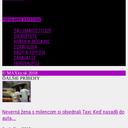
29. júla 2026
POPULÁRNE KATEGÓRIE
ZAUJÍMAVOSTI
1328
ŠOUBIZ
1075
KRÁSA A MÓDA
392
ZDRAVIE
364
RADY A TIPY
304
ZÁBAVA
133
HOROSKOP
53
© MAXky.sk 2018
ĎALŠIE PRÍBEHY
Neverná žena s milencom si objednali Taxi: Keď nasadli do
auta,...