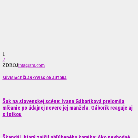
1
2
ZDROJ
intagram.com
SÚVISIACE ČLÁNKY
VIAC OD AUTORA
Šok na slovenskej scéne: Ivana Gáboríková prelomila
mlčanie po údajnej nevere jej manžela. Gáborík reaguje aj
s fotkou
Škandál, ktorý zničil obľúbeného komika: Ako nevhodné