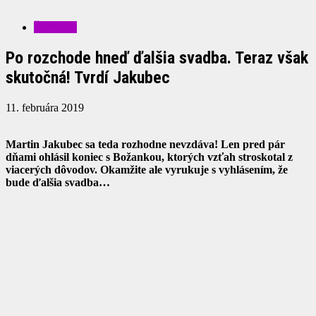
ŠOUBIZ
Po rozchode hneď ďalšia svadba. Teraz však
skutočná! Tvrdí Jakubec
11. februára 2019
Martin Jakubec sa teda rozhodne nevzdáva! Len pred pár
dňami ohlásil koniec s Božankou, ktorých vzťah stroskotal z
viacerých dôvodov. Okamžite ale vyrukuje s vyhlásením, že
bude ďalšia svadba…