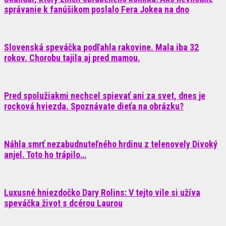
správanie k fanúšikom poslalo Fera Jokea na dno
Slovenská speváčka podľahla rakovine. Mala iba 32
rokov. Chorobu tajila aj pred mamou.
Pred spolužiakmi nechcel spievať ani za svet, dnes je
rocková hviezda. Spoznávate dieťa na obrázku?
Náhla smrť nezabudnuteľného hrdinu z telenovely Divoký
anjel. Toto ho trápilo…
Luxusné hniezdočko Dary Rolins: V tejto vile si užíva
speváčka život s dcérou Laurou