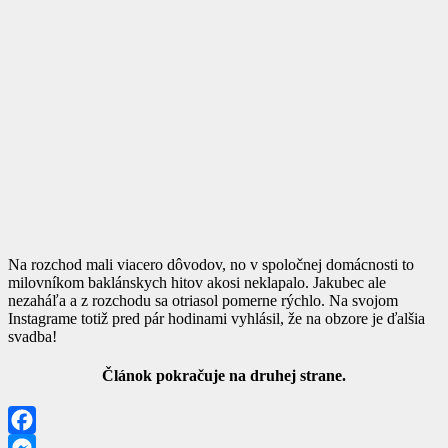
Na rozchod mali viacero dôvodov, no v spoločnej domácnosti to
milovníkom baklánskych hitov akosi neklapalo. Jakubec ale
nezaháľa a z rozchodu sa otriasol pomerne rýchlo. Na svojom
Instagrame totiž pred pár hodinami vyhlásil, že na obzore je ďalšia
svadba!
Článok pokračuje na druhej strane.
Facebook