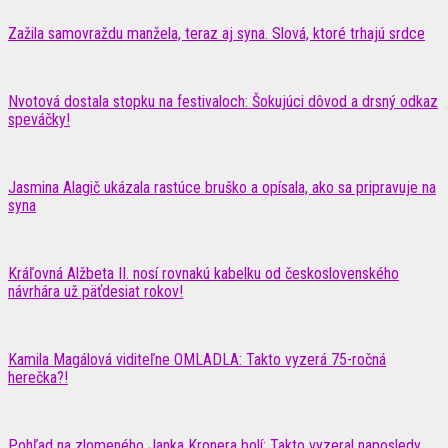
Zažila samovraždu manžela, teraz aj syna. Slová, ktoré trhajú srdce
Nvotová dostala stopku na festivaloch: Šokujúci dôvod a drsný odkaz
speváčky!
Jasmina Alagič ukázala rastúce bruško a opísala, ako sa pripravuje na
syna
Kráľovná Alžbeta II. nosí rovnakú kabelku od československého
návrhára už päťdesiat rokov!
Kamila Magálová viditeľne OMLADLA: Takto vyzerá 75-ročná
herečka?!
Pohľad na zlomeného Janka Kronera bolí: Takto vyzeral naposledy