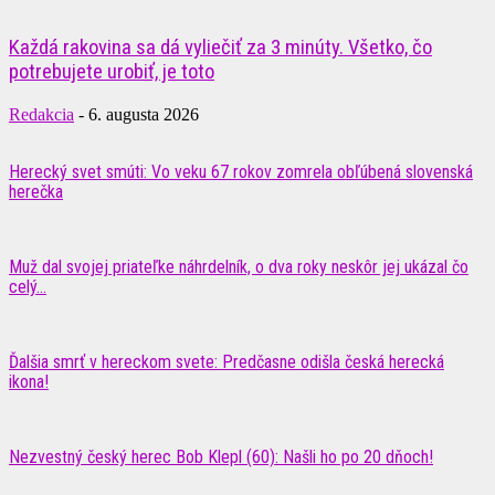
Každá rakovina sa dá vyliečiť za 3 minúty. Všetko, čo
potrebujete urobiť, je toto
Redakcia
-
6. augusta 2026
Herecký svet smúti: Vo veku 67 rokov zomrela obľúbená slovenská
herečka
Muž dal svojej priateľke náhrdelník, o dva roky neskôr jej ukázal čo
celý...
Ďalšia smrť v hereckom svete: Predčasne odišla česká herecká
ikona!
Nezvestný český herec Bob Klepl (60): Našli ho po 20 dňoch!