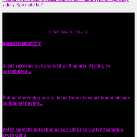
videný. Spoznáte ho?
Čítajte MAXimálne len na MAXkách Portál s denným prísunom
spáv zo šoubiznisu
Tipy nám zasielajte na::
redakcia@maxky.sk
EŠTE ĎALŠIE NOVINKY
Každá rakovina sa dá vyliečiť za 3 minúty. Všetko, čo
potrebujete...
6. augusta 2026
Šok na slovenskej scéne: Ivana Gáboríková prelomila mlčanie
po údajnej nevere...
4. augusta 2026
Veľký anjelský horoskop na rok 2026 pre všetky znamenia
zverokruhu