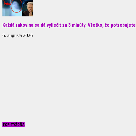
Každá rakovina sa dá vyliečiť za 3 minúty. Všetko, čo potrebujete.
6. augusta 2026
TOP TÝŽDŇA