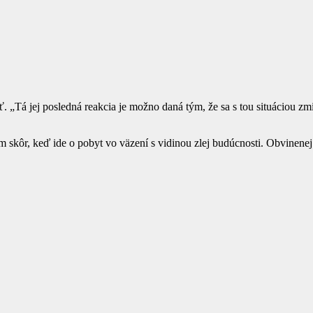
 „Tá jej posledná reakcia je možno daná tým, že sa s tou situáciou zmi
skôr, keď ide o pobyt vo väzení s vidinou zlej budúcnosti. Obvinenej 