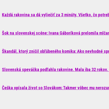
Každá rakovina sa dá vyliečiť za 3 minúty. Všetko, čo potrebu
Šok na slovenskej scéne: Ivana Gáboríková prelomila mlčani
Škandál, ktorý zničil obľúbeného komika: Ako nevhodné sp
Slovenská speváčka podľahla rakovine. Mala iba 32 rokov. 
Češka opísala život so Slovákom: Takmer vôbec mu nerozum