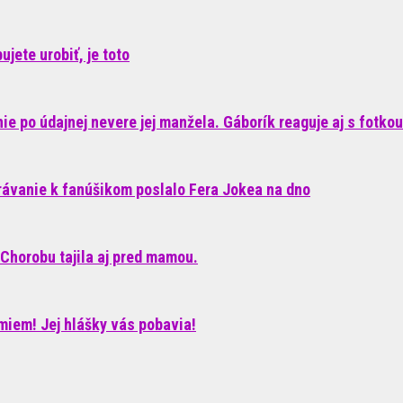
jete urobiť, je toto
e po údajnej nevere jej manžela. Gáborík reaguje aj s fotkou
rávanie k fanúšikom poslalo Fera Jokea na dno
Chorobu tajila aj pred mamou.
iem! Jej hlášky vás pobavia!