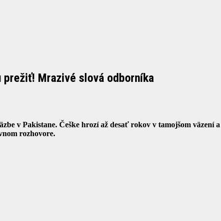
 prežiť! Mrazivé slová odborníka
 väzbe v Pakistane. Češke hrozí až desať rokov v tamojšom väzení
zívnom rozhovore.