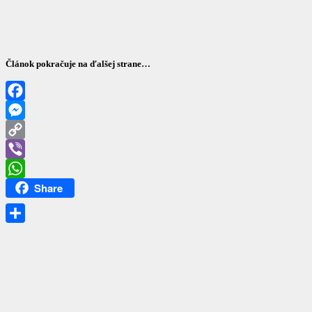
Článok pokračuje na ďalšej strane…
Facebook
Messenger
Copy
Link
Viber
Share
WhatsApp
Share