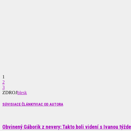
1
2
3
ZDROJ
blesk
SÚVISIACE ČLÁNKY
VIAC OD AUTORA
Obvinený Gáborik z nevery: Takto boli videní s Ivanou týžde