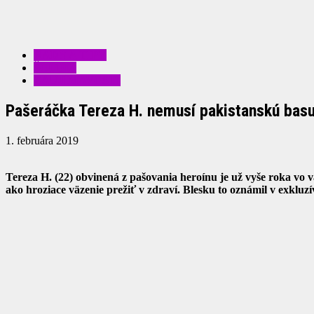
RADY A TIPY
ŠOUBIZ
ZAUJÍMAVOSTI
Pašeráčka Tereza H. nemusí pakistanskú basu
1. februára 2019
Tereza H. (22) obvinená z pašovania heroínu je už vyše roka vo
ako hroziace väzenie prežiť v zdraví. Blesku to oznámil v exklu