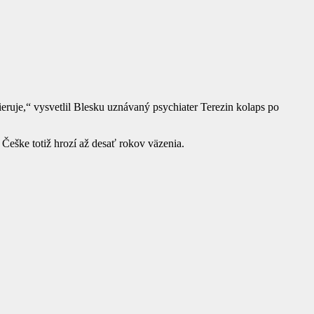
eruje,“ vysvetlil Blesku uznávaný psychiater Terezin kolaps po
Češke totiž hrozí až desať rokov väzenia.