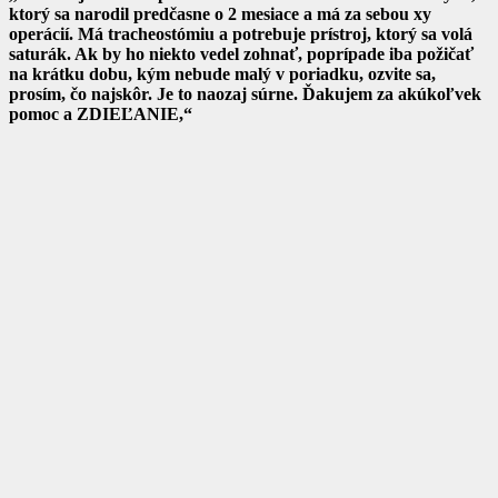
ktorý sa narodil predčasne o 2 mesiace a má za sebou xy
operácií. Má tracheostómiu a potrebuje prístroj, ktorý sa volá
saturák. Ak by ho niekto vedel zohnať, poprípade iba požičať
na krátku dobu, kým nebude malý v poriadku, ozvite sa,
prosím, čo najskôr. Je to naozaj súrne. Ďakujem za akúkoľvek
pomoc a ZDIEĽANIE,“