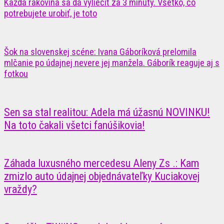
Každá rakovina sa dá vyliečiť za 3 minúty. Všetko, čo
potrebujete urobiť, je toto
Šok na slovenskej scéne: Ivana Gáboríková prelomila
mlčanie po údajnej nevere jej manžela. Gáborík reaguje aj s
fotkou
Sen sa stal realitou: Adela má úžasnú NOVINKU!
Na toto čakali všetci fanúšikovia!
Záhada luxusného mercedesu Aleny Zs .: Kam
zmizlo auto údajnej objednávateľky Kuciakovej
vraždy?