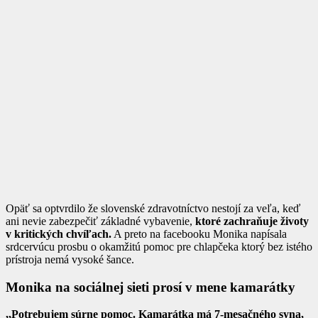
Opäť sa optvrdilo že slovenské zdravotníctvo nestojí za veľa, keď
ani nevie zabezpečiť základné vybavenie,
ktoré zachraňuje životy
v kritických chvíľach.
A preto na facebooku Monika napísala
srdcervúcu prosbu o okamžitú pomoc pre chlapčeka ktorý bez istého
prístroja nemá vysoké šance.
Monika na sociálnej sieti prosí v mene kamarátky
,,Potrebujem súrne pomoc. Kamarátka má 7-mesačného syna,