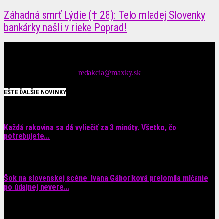
Záhadná smrť Lýdie († 28): Telo mladej Slovenky
bankárky našli v rieke Poprad!
Čítajte MAXimálne len na MAXkách Portál s denným prísunom
spáv zo šoubiznisu
Tipy nám zasielajte na::
redakcia@maxky.sk
EŠTE ĎALŠIE NOVINKY
Každá rakovina sa dá vyliečiť za 3 minúty. Všetko, čo
potrebujete...
6. augusta 2026
Šok na slovenskej scéne: Ivana Gáboríková prelomila mlčanie
po údajnej nevere...
4. augusta 2026