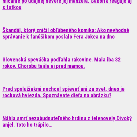
mlčanie po údajnej nevere jej manžela. Gáborík reaguje aj
s fotkou
Škandál, ktorý zničil obľúbeného komika: Ako nevhodné
správanie k fanúšikom poslalo Fera Jokea na dno
Slovenská speváčka podľahla rakovine. Mala iba 32
rokov. Chorobu tajila aj pred mamou.
Pred spolužiakmi nechcel spievať ani za svet, dnes je
rocková hviezda. Spoznávate dieťa na obrázku?
Náhla smrť nezabudnuteľného hrdinu z telenovely Divoký
anjel. Toto ho trápilo…