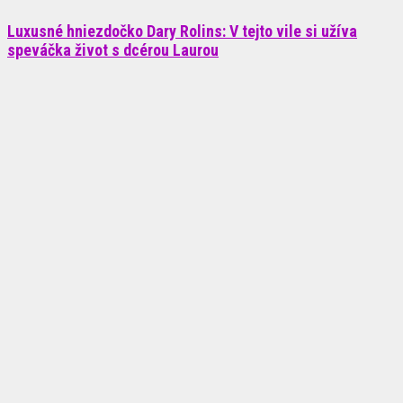
Luxusné hniezdočko Dary Rolins: V tejto vile si užíva
speváčka život s dcérou Laurou