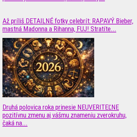
Až príliš DETAILNÉ fotky celebrít: RAPAVÝ Bieber,
mastná Madonna a Rihanna, FUJ! Stratíte...
Druhá polovica roka prinesie NEUVERITEĽNE
pozitívnu zmenu aj vášmu znameniu zverokruhu,
čaká na...