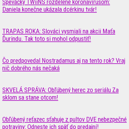
Speváčky TWiiNS rozdelené koronavírusom:
Daniela konečne ukázala dcérkinu tvár!
TRAPAS ROKA: Slováci vysmiali na akcii Maťa
Ďurindu. Tak toto si mohol odpustiť!
Čo predpovedal Nostradamus aj na tento rok? Vraj
nič dobrého nás nečaká
SKVELÁ SPRÁVA: Obľúbený herec zo seriálu Za
sklom sa stane otcom!
Obľúbený reťazec sťahuje z pultov DVE nebezpečné
potraviny: Odneste ich späť do predajní!