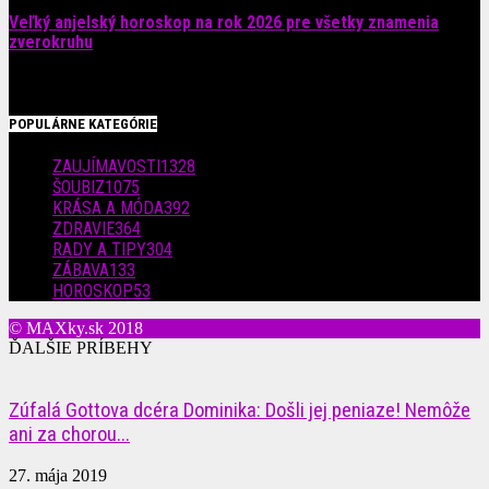
Veľký anjelský horoskop na rok 2026 pre všetky znamenia
zverokruhu
29. júla 2026
POPULÁRNE KATEGÓRIE
ZAUJÍMAVOSTI
1328
ŠOUBIZ
1075
KRÁSA A MÓDA
392
ZDRAVIE
364
RADY A TIPY
304
ZÁBAVA
133
HOROSKOP
53
© MAXky.sk 2018
ĎALŠIE PRÍBEHY
Zúfalá Gottova dcéra Dominika: Došli jej peniaze! Nemôže
ani za chorou...
27. mája 2019