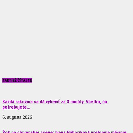
TAKTIEŽ ČÍTAJTE
Každá rakovina sa dá vyliečiť za 3 minúty. Všetko, čo
potrebujete...
6. augusta 2026
Šok na slovenskej scéne: Ivana Gáboríková prelomila mlčanie