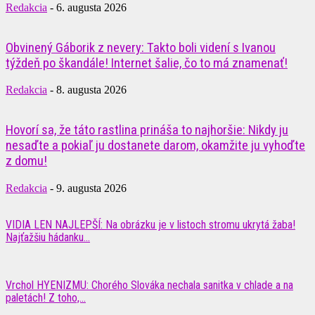
Redakcia
-
6. augusta 2026
Obvinený Gáborik z nevery: Takto boli videní s Ivanou
týždeň po škandále! Internet šalie, čo to má znamenať!
Redakcia
-
8. augusta 2026
Hovorí sa, že táto rastlina prináša to najhoršie: Nikdy ju
nesaďte a pokiaľ ju dostanete darom, okamžite ju vyhoďte
z domu!
Redakcia
-
9. augusta 2026
VIDIA LEN NAJLEPŠÍ: Na obrázku je v listoch stromu ukrytá žaba!
Najťažšiu hádanku...
Vrchol HYENIZMU: Chorého Slováka nechala sanitka v chlade a na
paletách! Z toho,...