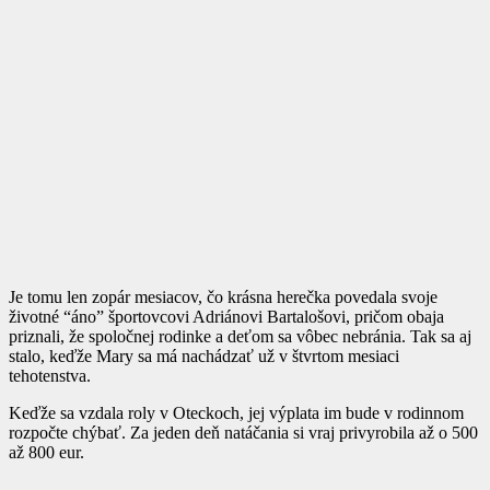
Je tomu len zopár mesiacov, čo krásna herečka povedala svoje
životné “áno” športovcovi Adriánovi Bartalošovi, pričom obaja
priznali, že spoločnej rodinke a deťom sa vôbec nebránia. Tak sa aj
stalo, keďže Mary sa má nachádzať už v štvrtom mesiaci
tehotenstva.
Keďže sa vzdala roly v Oteckoch, jej výplata im bude v rodinnom
rozpočte chýbať. Za jeden deň natáčania si vraj privyrobila až o 500
až 800 eur.