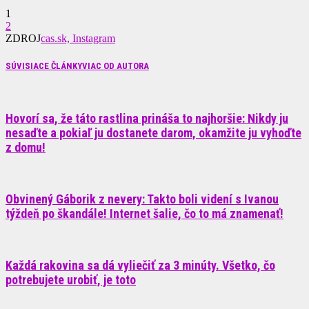
1
2
ZDROJ
cas.sk, Instagram
SÚVISIACE ČLÁNKY
VIAC OD AUTORA
Hovorí sa, že táto rastlina prináša to najhoršie: Nikdy ju
nesaďte a pokiaľ ju dostanete darom, okamžite ju vyhoďte
z domu!
Obvinený Gáborik z nevery: Takto boli videní s Ivanou
týždeň po škandále! Internet šalie, čo to má znamenať!
Každá rakovina sa dá vyliečiť za 3 minúty. Všetko, čo
potrebujete urobiť, je toto