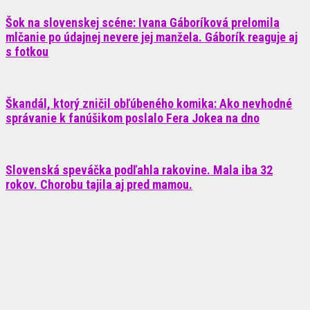
Šok na slovenskej scéne: Ivana Gáboríková prelomila
mlčanie po údajnej nevere jej manžela. Gáborík reaguje aj
s fotkou
Škandál, ktorý zničil obľúbeného komika: Ako nevhodné
správanie k fanúšikom poslalo Fera Jokea na dno
Slovenská speváčka podľahla rakovine. Mala iba 32
rokov. Chorobu tajila aj pred mamou.