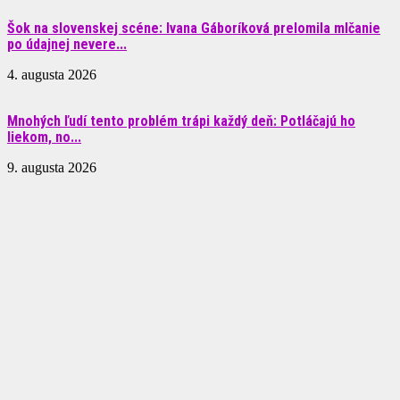
Šok na slovenskej scéne: Ivana Gáboríková prelomila mlčanie
po údajnej nevere...
4. augusta 2026
Mnohých ľudí tento problém trápi každý deň: Potláčajú ho
liekom, no...
9. augusta 2026