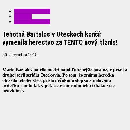
KRÁSA A MÓDA
ŠOUBIZ
ZAUJÍMAVOSTI
Tehotná Bartalos v Oteckoch končí:
vymenila herectvo za TENTO nový biznis!
30. decembra 2018
Mária Bartalos patrila medzi najobľúbenejšie postavy v prvej a
druhej sérii seriálu Oteckovia. Po tom, čo známa herečka
ohlásila tehotenstvo, prišla nečakaná stopka a milovanú
učiteľku Lindu tak v pokračovaní rodinného trháku viac
neuvidíme.