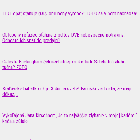
LIDL opäť sťahuje ďalší obľúbený výrobok: TOTO sa v ňom nachádza!
Obľúbený reťazec sťahuje z pultov DVE nebezpečné potraviny:
Odneste ich späť do predajní!
Celeste Buckingham čelí nechutnej kritike ľudí: Si tehotná alebo
tučná? FOTO
Kráľovské bábätko už je 3 dni na svete! Fanúšikovia tvrdia, že majú
dôkaz,...
Vykoľajená Jana Kirschner: „Je to najväčšie zlyhanie v mojej kariére,“
kričala zúfalo