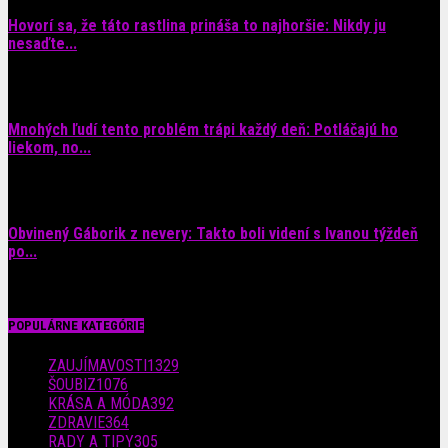
Hovorí sa, že táto rastlina prináša to najhoršie: Nikdy ju
nesaďte...
9. augusta 2026
Mnohých ľudí tento problém trápi každý deň: Potláčajú ho
liekom, no...
9. augusta 2026
Obvinený Gáborik z nevery: Takto boli videní s Ivanou týždeň
po...
8. augusta 2026
POPULÁRNE KATEGÓRIE
ZAUJÍMAVOSTI
1329
ŠOUBIZ
1076
KRÁSA A MÓDA
392
ZDRAVIE
364
RADY A TIPY
305