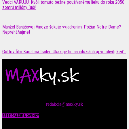
Vedci VARUJÚ: Kvôli tomuto bežne používanému lieku do roku 2050
zomrú milióny ľudí!
Manžel Banášovej Vincze šokuje vyjadrením: Požiar Notre-Dame?
Nepreháňajme!
Gottov film Karel má trailer: Ukazuje ho na infúziách aj vo chvíli, keď...
Čítajte MAXimálne len na MAXkách Portál s denným prísunom
spáv zo šoubiznisu
Tipy nám zasielajte na::
redakcia@maxky.sk
EŠTE ĎALŠIE NOVINKY