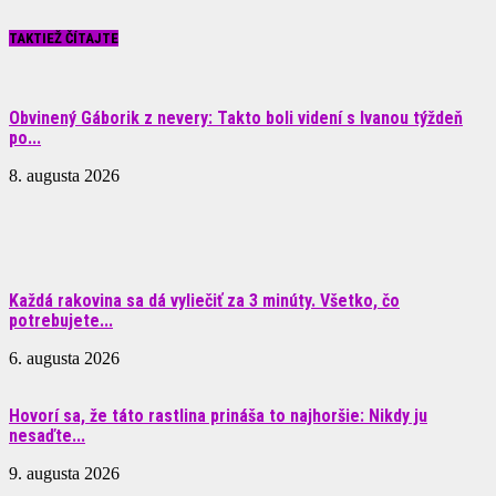
TAKTIEŽ ČÍTAJTE
Obvinený Gáborik z nevery: Takto boli videní s Ivanou týždeň
po...
8. augusta 2026
Každá rakovina sa dá vyliečiť za 3 minúty. Všetko, čo
potrebujete...
6. augusta 2026
Hovorí sa, že táto rastlina prináša to najhoršie: Nikdy ju
nesaďte...
9. augusta 2026