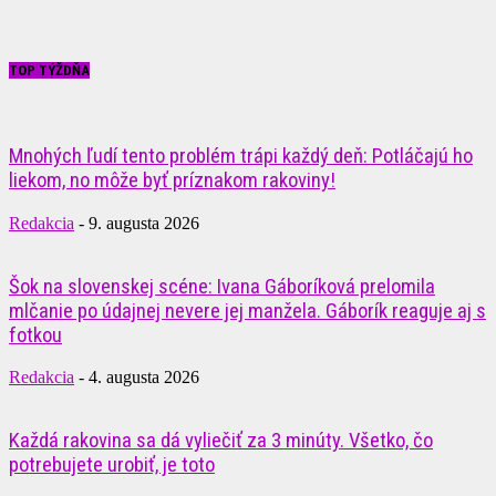
TOP TÝŽDŇA
Mnohých ľudí tento problém trápi každý deň: Potláčajú ho
liekom, no môže byť príznakom rakoviny!
Redakcia
-
9. augusta 2026
Šok na slovenskej scéne: Ivana Gáboríková prelomila
mlčanie po údajnej nevere jej manžela. Gáborík reaguje aj s
fotkou
Redakcia
-
4. augusta 2026
Každá rakovina sa dá vyliečiť za 3 minúty. Všetko, čo
potrebujete urobiť, je toto